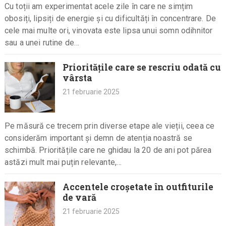
Cu toții am experimentat acele zile în care ne simțim
obosiți, lipsiți de energie și cu dificultăți în concentrare. De
cele mai multe ori, vinovata este lipsa unui somn odihnitor
sau a unei rutine de…
Prioritățile care se rescriu odată cu
vârsta
21 februarie 2025
Pe măsură ce trecem prin diverse etape ale vieții, ceea ce
considerăm important și demn de atenția noastră se
schimbă. Prioritățile care ne ghidau la 20 de ani pot părea
astăzi mult mai puțin relevante,…
Accentele croșetate în outfiturile
de vară
21 februarie 2025