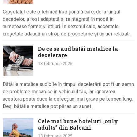
Croșetatul este o tehnică tradițională care, de-a lungul
decadelor, a fost adaptată și reintegrată în modă în
numeroase forme și stiluri. În sezonul cald, accentele
croșetate adaugă un strop de prospețime și un aer relaxat…
De ce se aud bătăi metalice la
decelerare
13 februarie 2025
Bătăile metalice audibile în timpul decelerării pot fi un semn
de probleme mecanice în vehiculul tău, iar ignorarea
acestora poate duce la defecțiuni mai grave pe termen lung.
Deși bătăile metalice pot părea un sunet…
Cele mai bune hoteluri „only
adults” din Balcani
13 februarie 2025