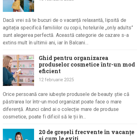
Dacă vrei să te bucuri de o vacanță relaxantă, lipsită de
agitația specifică familiilor cu copii, hotelurile „only adults”
sunt alegerea perfectă. Această categorie de cazare s-a
extins mult în ultimii ani, iar în Balcani…
Ghid pentru organizarea
produselor cosmetice într-un mod
eficient
12 februarie 2025
Orice persoană care iubește produsele de beauty știe că
păstrarea lor într-un mod organizat poate face o mare
diferență. Atunci când ai o colecție mare de produse
cosmetice, poate fi dificil să le ții în…
20 de greșeli frecvente în vacanțe
și cum le eviți