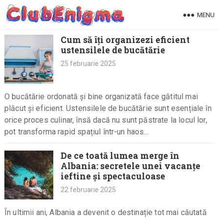
Skip
MENU
to
content
Cum să îți organizezi eficient
ustensilele de bucătărie
25 februarie 2025
O bucătărie ordonată și bine organizată face gătitul mai
plăcut și eficient. Ustensilele de bucătărie sunt esențiale în
orice proces culinar, însă dacă nu sunt păstrate la locul lor,
pot transforma rapid spațiul într-un haos…
De ce toată lumea merge în
Albania: secretele unei vacanțe
ieftine și spectaculoase
22 februarie 2025
În ultimii ani, Albania a devenit o destinație tot mai căutată