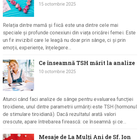
15 octombrie 2025
Relația dintre mamă și fiică este una dintre cele mai
speciale și profunde conexiuni din viața oricărei femei. Este
un fir invizibil care le leagă nu doar prin sânge, ci și prin
emoții, experiențe, înțelegere…
Ce înseamnă TSH mărit la analize
10 octombrie 2025
Atunci când faci analize de sânge pentru evaluarea funcției
tiroidiene, unul dintre parametrii urmăriți este TSH (hormonul
de stimulare tiroidiană). Dacă rezultatul arată valori
crescute, apare întrebarea firească: ce înseamnă și ce
probleme de sănătate poate indica?…
Mesaje de La Mulți Ani de Sf. Ion