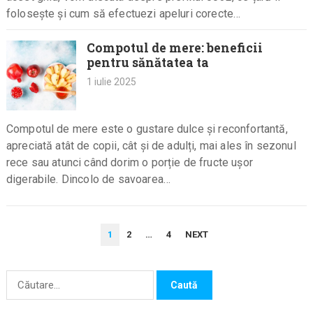
folosește și cum să efectuezi apeluri corecte…
Compotul de mere: beneficii
pentru sănătatea ta
1 iulie 2025
Compotul de mere este o gustare dulce și reconfortantă,
apreciată atât de copii, cât și de adulți, mai ales în sezonul
rece sau atunci când dorim o porție de fructe ușor
digerabile. Dincolo de savoarea…
PAGINAȚIE
1
2
…
4
NEXT
ARTICOLE
Caută
după: