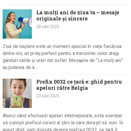
La mulți ani de ziua ta – mesaje
originale și sincere
28 iulie 2025
Ziua de naștere este un moment special în viața fiecăruia
dintre noi, un prilej perfect pentru a transmite celor dragi
gânduri calde și urări din suflet. Mesajele de “La mulți ani”
au puterea de a…
Prefix 0032 ce țară e: ghid pentru
apeluri către Belgia
23 iulie 2025
Atunci când efectuezi apeluri internaționale, este esențial
să cunoști prefixul corect al țării la care dorești să suni. În
acest ghid, vom discuta despre prefixul 0032, ce țară îl