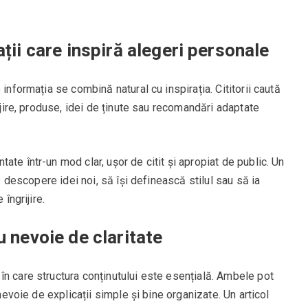
ții care inspiră alegeri personale
informația se combină natural cu inspirația. Cititorii caută
rijire, produse, idei de ținute sau recomandări adaptate
te într-un mod clar, ușor de citit și apropiat de public. Un
să descopere idei noi, să își definească stilul sau să ia
 îngrijire.
u nevoie de claritate
n care structura conținutului este esențială. Ambele pot
 nevoie de explicații simple și bine organizate. Un articol