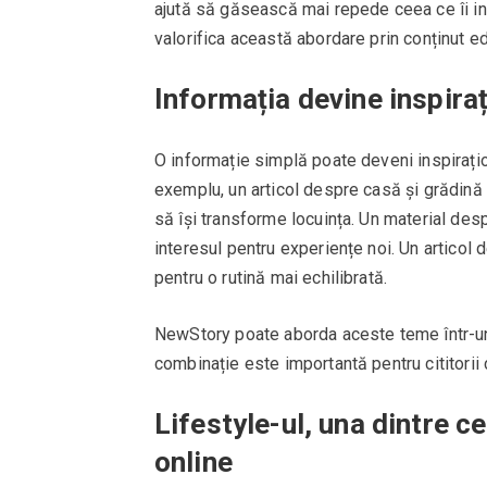
ajută să găsească mai repede ceea ce îi in
valorifica această abordare prin conținut edit
Informația devine inspira
O informație simplă poate deveni inspirațio
exemplu, un articol despre casă și grădină n
să își transforme locuința. Un material desp
interesul pentru experiențe noi. Un articol 
pentru o rutină mai echilibrată.
NewStory poate aborda aceste teme într-un 
combinație este importantă pentru cititorii c
Lifestyle-ul, una dintre c
online