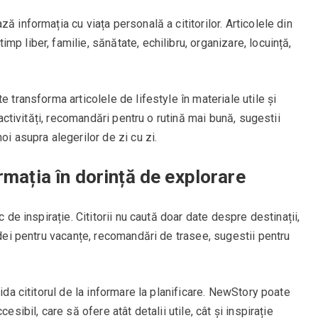
ă informația cu viața personală a cititorilor. Articolele din
p liber, familie, sănătate, echilibru, organizare, locuință,
e transforma articolele de lifestyle în materiale utile și
u activități, recomandări pentru o rutină mai bună, sugestii
oi asupra alegerilor de zi cu zi.
rmația în dorință de explorare
c de inspirație. Cititorii nu caută doar date despre destinații,
idei pentru vacanțe, recomandări de trasee, sugestii pentru
hida cititorul de la informare la planificare. NewStory poate
esibil, care să ofere atât detalii utile, cât și inspirație