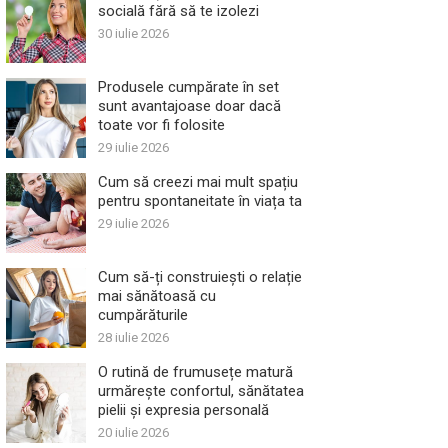
socială fără să te izolezi
30 iulie 2026
Produsele cumpărate în set
sunt avantajoase doar dacă
toate vor fi folosite
29 iulie 2026
Cum să creezi mai mult spațiu
pentru spontaneitate în viața ta
29 iulie 2026
Cum să-ți construiești o relație
mai sănătoasă cu
cumpărăturile
28 iulie 2026
O rutină de frumusețe matură
urmărește confortul, sănătatea
pielii și expresia personală
20 iulie 2026