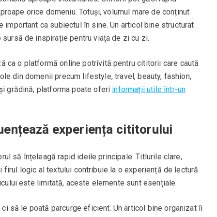
n aproape orice domeniu. Totuși, volumul mare de conținut
 important ca subiectul în sine. Un articol bine structurat
sursă de inspirație pentru viața de zi cu zi.
 ca o platformă online potrivită pentru cititorii care caută
icole din domenii precum lifestyle, travel, beauty, fashion,
și grădină, platforma poate oferi
informații utile într-un
luențează experiența cititorului
rul să înțeleagă rapid ideile principale. Titlurile clare,
i firul logic al textului contribuie la o experiență de lectură
icului este limitată, aceste elemente sunt esențiale.
 ci să le poată parcurge eficient. Un articol bine organizat îi