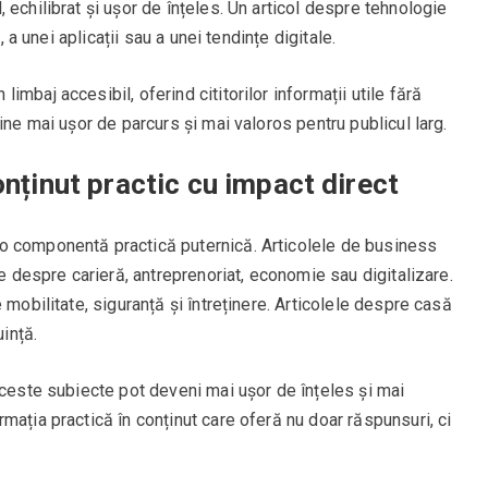
 echilibrat și ușor de înțeles. Un articol despre tehnologie
, a unei aplicații sau a unei tendințe digitale.
mbaj accesibil, oferind cititorilor informații utile fără
ine mai ușor de parcurs și mai valoros pentru publicul larg.
onținut practic cu impact direct
o componentă practică puternică. Articolele de business
me despre carieră, antreprenoriat, economie sau digitalizare.
 mobilitate, siguranță și întreținere. Articolele despre casă
uință.
aceste subiecte pot deveni mai ușor de înțeles și mai
mația practică în conținut care oferă nu doar răspunsuri, ci