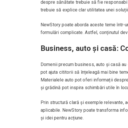
despre sănătate trebuie să fie responsabil,
trebuie să explice clar utilitatea unei soluții
NewStory poate aborda aceste teme într-un li
formulări complicate. Astfel, conținutul dev
Business, auto și casă: C
Domenii precum business, auto și casă au 
pot ajuta cititorii să înțeleagă mai bine te
Materialele auto pot oferi informații despre
și grădină pot inspira schimbări utile în loc
Prin structură clară și exemple relevante, 
aplicabile. NewStory poate transforma infor
și idei pentru acțiune.