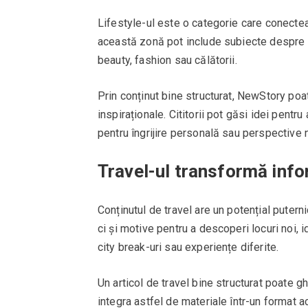
Lifestyle-ul este o categorie care conecteaz
această zonă pot include subiecte despre tim
beauty, fashion sau călătorii.
Prin conținut bine structurat, NewStory poat
inspiraționale. Cititorii pot găsi idei pentr
pentru îngrijire personală sau perspective n
Travel-ul transformă info
Conținutul de travel are un potențial puterni
ci și motive pentru a descoperi locuri noi, 
city break-uri sau experiențe diferite.
Un articol de travel bine structurat poate g
integra astfel de materiale într-un format acc