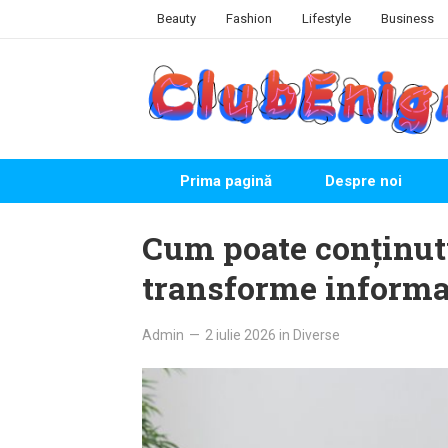
Skip
Beauty
Fashion
Lifestyle
Business
to
content
Prima pagină
Despre noi
Cum poate conținutu
transforme informaț
Admin
—
2 iulie 2026
in
Diverse