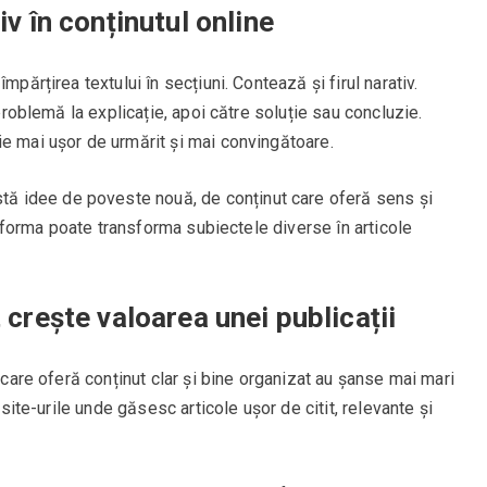
iv în conținutul online
mpărțirea textului în secțiuni. Contează și firul narativ.
 problemă la explicație, apoi către soluție sau concluzie.
ie mai ușor de urmărit și mai convingătoare.
 idee de poveste nouă, de conținut care oferă sens și
latforma poate transforma subiectele diverse în articole
 crește valoarea unei publicații
e care oferă conținut clar și bine organizat au șanse mai mari
 site-urile unde găsesc articole ușor de citit, relevante și