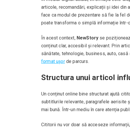
articole, recomandări, explicații și idei di
face ca modul de prezentare să fie la fel de
poate transforma o simplă informație într-o 
În acest context,
NewStory
se poziționează
conținut clar, accesibil și relevant. Prin art
sănătate, tehnologie, business, auto, casă 
format ușor
de parcurs.
Structura unui articol inf
Un conținut online bine structurat ajută citito
subtitlurile relevante, paragrafele aerisite ș
mai bună. Într-un mediu în care atenția publ
Cititorii nu vor doar să acceseze informații,