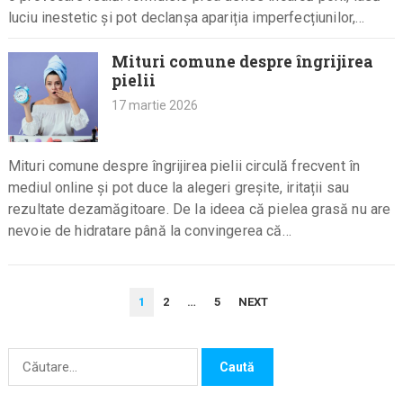
luciu inestetic și pot declanșa apariția imperfecțiunilor,…
Mituri comune despre îngrijirea
pielii
17 martie 2026
Mituri comune despre îngrijirea pielii circulă frecvent în
mediul online și pot duce la alegeri greșite, iritații sau
rezultate dezamăgitoare. De la ideea că pielea grasă nu are
nevoie de hidratare până la convingerea că…
PAGINAȚIE
1
2
…
5
NEXT
ARTICOLE
Caută
după: