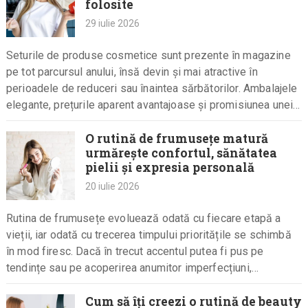
folosite
29 iulie 2026
Seturile de produse cosmetice sunt prezente în magazine
pe tot parcursul anului, însă devin și mai atractive în
perioadele de reduceri sau înaintea sărbătorilor. Ambalajele
elegante, prețurile aparent avantajoase și promisiunea unei
economii considerabile îi…
O rutină de frumusețe matură
urmărește confortul, sănătatea
pielii și expresia personală
20 iulie 2026
Rutina de frumusețe evoluează odată cu fiecare etapă a
vieții, iar odată cu trecerea timpului prioritățile se schimbă
în mod firesc. Dacă în trecut accentul putea fi pus pe
tendințe sau pe acoperirea anumitor imperfecțiuni,…
Cum să îți creezi o rutină de beauty