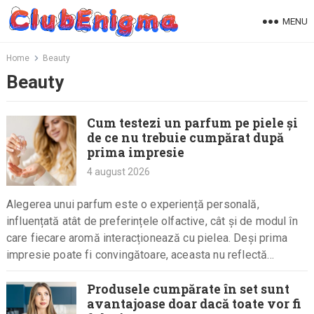
Skip
MENU
to
content
Home
Beauty
Beauty
Cum testezi un parfum pe piele și
de ce nu trebuie cumpărat după
prima impresie
4 august 2026
Alegerea unui parfum este o experiență personală,
influențată atât de preferințele olfactive, cât și de modul în
care fiecare aromă interacționează cu pielea. Deși prima
impresie poate fi convingătoare, aceasta nu reflectă
întotdeauna mirosul pe…
Produsele cumpărate în set sunt
avantajoase doar dacă toate vor fi