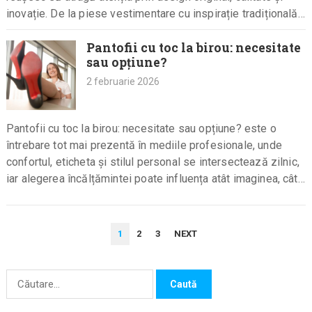
inovație. De la piese vestimentare cu inspirație tradițională,
…
Pantofii cu toc la birou: necesitate
sau opțiune?
2 februarie 2026
Pantofii cu toc la birou: necesitate sau opțiune? este o
întrebare tot mai prezentă în mediile profesionale, unde
confortul, eticheta și stilul personal se intersectează zilnic,
iar alegerea încălțămintei poate influența atât imaginea, cât
și…
PAGINAȚIE
1
2
3
NEXT
ARTICOLE
Caută
după: