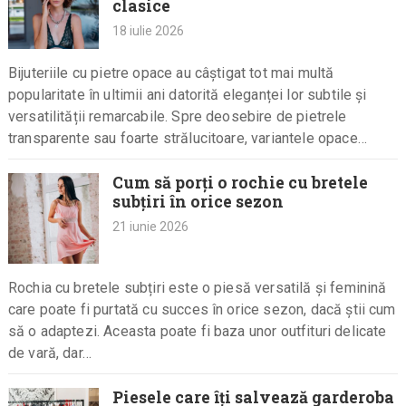
clasice
18 iulie 2026
Bijuteriile cu pietre opace au câștigat tot mai multă
popularitate în ultimii ani datorită eleganței lor subtile și
versatilității remarcabile. Spre deosebire de pietrele
transparente sau foarte strălucitoare, variantele opace
impresionează prin profunzimea culorilor, textura…
Cum să porți o rochie cu bretele
subțiri în orice sezon
21 iunie 2026
Rochia cu bretele subțiri este o piesă versatilă și feminină
care poate fi purtată cu succes în orice sezon, dacă știi cum
să o adaptezi. Aceasta poate fi baza unor outfituri delicate
de vară, dar…
Piesele care îți salvează garderoba