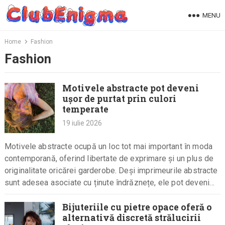
Skip
MENU
to
content
Home
Fashion
Fashion
Motivele abstracte pot deveni
ușor de purtat prin culori
temperate
19 iulie 2026
Motivele abstracte ocupă un loc tot mai important în moda
contemporană, oferind libertate de exprimare și un plus de
originalitate oricărei garderobe. Deși imprimeurile abstracte
sunt adesea asociate cu ținute îndrăznețe, ele pot deveni
surprinzător…
Bijuteriile cu pietre opace oferă o
alternativă discretă strălucirii