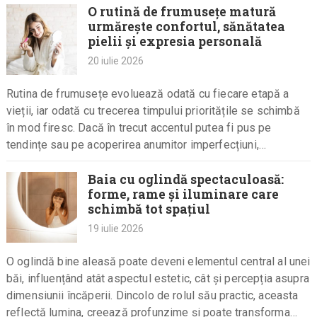
O rutină de frumusețe matură
urmărește confortul, sănătatea
pielii și expresia personală
20 iulie 2026
Rutina de frumusețe evoluează odată cu fiecare etapă a
vieții, iar odată cu trecerea timpului prioritățile se schimbă
în mod firesc. Dacă în trecut accentul putea fi pus pe
tendințe sau pe acoperirea anumitor imperfecțiuni,…
Baia cu oglindă spectaculoasă:
forme, rame și iluminare care
schimbă tot spațiul
19 iulie 2026
O oglindă bine aleasă poate deveni elementul central al unei
băi, influențând atât aspectul estetic, cât și percepția asupra
dimensiunii încăperii. Dincolo de rolul său practic, aceasta
reflectă lumina, creează profunzime și poate transforma