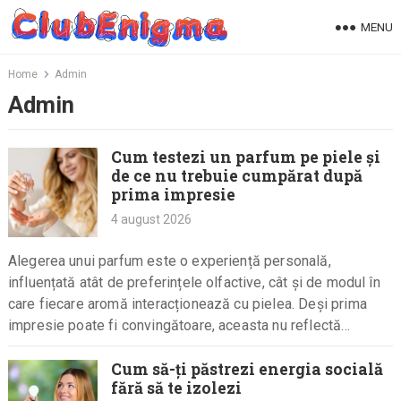
Skip
MENU
to
content
Home
Admin
Admin
Cum testezi un parfum pe piele și
de ce nu trebuie cumpărat după
prima impresie
4 august 2026
Alegerea unui parfum este o experiență personală,
influențată atât de preferințele olfactive, cât și de modul în
care fiecare aromă interacționează cu pielea. Deși prima
impresie poate fi convingătoare, aceasta nu reflectă
întotdeauna mirosul pe…
Cum să-ți păstrezi energia socială
fără să te izolezi