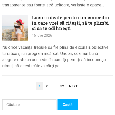
transparente sau foarte strălucitoare, variantele opace
impresionează prin profunzimea culorilor, textura…
Locuri ideale pentru un concediu
în care vrei să citești, să te plimbi
și să te odihnești
16 iulie 2026
Nu orice vacanță trebuie să fie plină de excursii, obiective
turistice și un program încărcat. Uneori, cea mai bună
alegere este un concediu în care îți permiți să încetinești
ritmul, să citești câteva cărți pe…
PAGINAȚIE
1
2
…
32
NEXT
ARTICOLE
Caută
după: