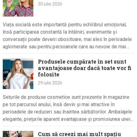
30 iulie 2026
Viața socială este importantă pentru echilibrul emoțional,
însă participarea constantă la întâlniri, evenimente și
conversații poate deveni obositoare, mai ales în perioadele
aglomerate sau pentru persoanele care au nevoie de mai
mult timp pentru a-și…
Produsele cumpărate în set sunt
avantajoase doar dacă toate vor fi
folosite
29 iulie 2026
Seturile de produse cosmetice sunt prezente în magazine
pe tot parcursul anului, însă devin și mai atractive în
perioadele de reduceri sau înaintea sărbătorilor. Ambalajele
elegante, prețurile aparent avantajoase și promisiunea unei
economii considerabile îi…
Cum să creezi mai mult spațiu