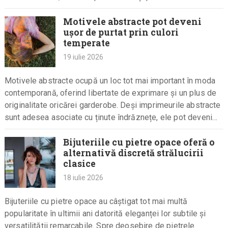
complet…
Motivele abstracte pot deveni
ușor de purtat prin culori
temperate
19 iulie 2026
Motivele abstracte ocupă un loc tot mai important în moda
contemporană, oferind libertate de exprimare și un plus de
originalitate oricărei garderobe. Deși imprimeurile abstracte
sunt adesea asociate cu ținute îndrăznețe, ele pot deveni
surprinzător…
Bijuteriile cu pietre opace oferă o
alternativă discretă strălucirii
clasice
18 iulie 2026
Bijuteriile cu pietre opace au câștigat tot mai multă
popularitate în ultimii ani datorită eleganței lor subtile și
versatilității remarcabile. Spre deosebire de pietrele