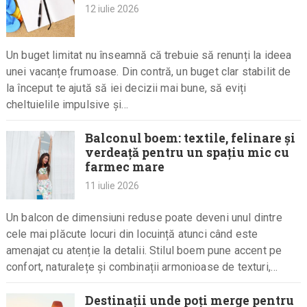
12 iulie 2026
Un buget limitat nu înseamnă că trebuie să renunți la ideea
unei vacanțe frumoase. Din contră, un buget clar stabilit de
la început te ajută să iei decizii mai bune, să eviți
cheltuielile impulsive și…
Balconul boem: textile, felinare și
verdeață pentru un spațiu mic cu
farmec mare
11 iulie 2026
Un balcon de dimensiuni reduse poate deveni unul dintre
cele mai plăcute locuri din locuință atunci când este
amenajat cu atenție la detalii. Stilul boem pune accent pe
confort, naturalețe și combinații armonioase de texturi,…
Destinații unde poți merge pentru