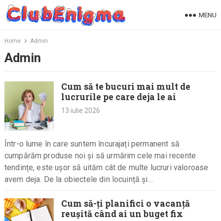
Skip
MENU
to
content
Home
Admin
Admin
Cum să te bucuri mai mult de
lucrurile pe care deja le ai
13 iulie 2026
Într-o lume în care suntem încurajați permanent să
cumpărăm produse noi și să urmărim cele mai recente
tendințe, este ușor să uităm cât de multe lucruri valoroase
avem deja. De la obiectele din locuință și…
Cum să-ți planifici o vacanță
reușită când ai un buget fix