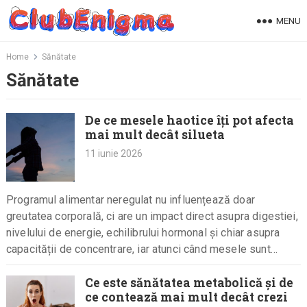
Skip
MENU
to
content
Home
Sănătate
Sănătate
De ce mesele haotice îți pot afecta
mai mult decât silueta
11 iunie 2026
Programul alimentar neregulat nu influențează doar
greutatea corporală, ci are un impact direct asupra digestiei,
nivelului de energie, echilibrului hormonal și chiar asupra
capacității de concentrare, iar atunci când mesele sunt
sărite, întârziate sau consumate…
Ce este sănătatea metabolică și de
ce contează mai mult decât crezi