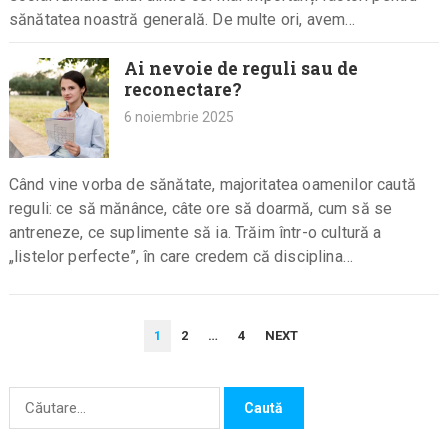
sănătatea noastră generală. De multe ori, avem…
Ai nevoie de reguli sau de
reconectare?
6 noiembrie 2025
Când vine vorba de sănătate, majoritatea oamenilor caută
reguli: ce să mănânce, câte ore să doarmă, cum să se
antreneze, ce suplimente să ia. Trăim într-o cultură a
„listelor perfecte”, în care credem că disciplina…
PAGINAȚIE
1
2
…
4
NEXT
ARTICOLE
Caută
după: