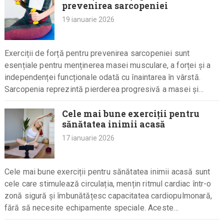
prevenirea sarcopeniei
19 ianuarie 2026
Exerciții de forță pentru prevenirea sarcopeniei sunt
esențiale pentru menținerea masei musculare, a forței și a
independenței funcționale odată cu înaintarea în vârstă.
Sarcopenia reprezintă pierderea progresivă a masei și
forței musculare, un proces natural…
Cele mai bune exerciții pentru
sănătatea inimii acasă
17 ianuarie 2026
Cele mai bune exerciții pentru sănătatea inimii acasă sunt
cele care stimulează circulația, mențin ritmul cardiac într-o
zonă sigură și îmbunătățesc capacitatea cardiopulmonară,
fără să necesite echipamente speciale. Aceste
antrenamente simple, accesibile oricui, pot reduce…