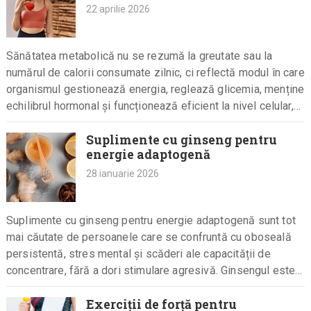
22 aprilie 2026
Sănătatea metabolică nu se rezumă la greutate sau la
numărul de calorii consumate zilnic, ci reflectă modul în care
organismul gestionează energia, reglează glicemia, menține
echilibrul hormonal și funcționează eficient la nivel celular,
iar ignorarea…
Suplimente cu ginseng pentru
energie adaptogenă
28 ianuarie 2026
Suplimente cu ginseng pentru energie adaptogenă sunt tot
mai căutate de persoanele care se confruntă cu oboseală
persistentă, stres mental și scăderi ale capacității de
concentrare, fără a dori stimulare agresivă. Ginsengul este
cunoscut ca…
Exerciții de forță pentru