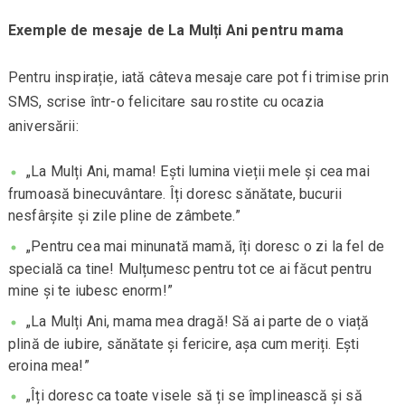
Exemple de mesaje de La Mulți Ani pentru mama
Pentru inspirație, iată câteva mesaje care pot fi trimise prin
SMS, scrise într-o felicitare sau rostite cu ocazia
aniversării:
„La Mulți Ani, mama! Ești lumina vieții mele și cea mai
frumoasă binecuvântare. Îți doresc sănătate, bucurii
nesfârșite și zile pline de zâmbete.”
„Pentru cea mai minunată mamă, îți doresc o zi la fel de
specială ca tine! Mulțumesc pentru tot ce ai făcut pentru
mine și te iubesc enorm!”
„La Mulți Ani, mama mea dragă! Să ai parte de o viață
plină de iubire, sănătate și fericire, așa cum meriți. Ești
eroina mea!”
„Îți doresc ca toate visele să ți se împlinească și să