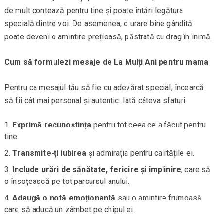
de mult contează pentru tine și poate întări legătura
specială dintre voi. De asemenea, o urare bine gândită
poate deveni o amintire prețioasă, păstrată cu drag în inimă.
Cum să formulezi mesaje de La Mulți Ani pentru mama
Pentru ca mesajul tău să fie cu adevărat special, încearcă
să fii cât mai personal și autentic. Iată câteva sfaturi:
Exprimă recunoștința
pentru tot ceea ce a făcut pentru
tine.
Transmite-ți iubirea
și admirația pentru calitățile ei.
Include urări de sănătate, fericire și împlinire
, care să
o însoțească pe tot parcursul anului.
Adaugă o notă emoționantă
sau o amintire frumoasă
care să aducă un zâmbet pe chipul ei.