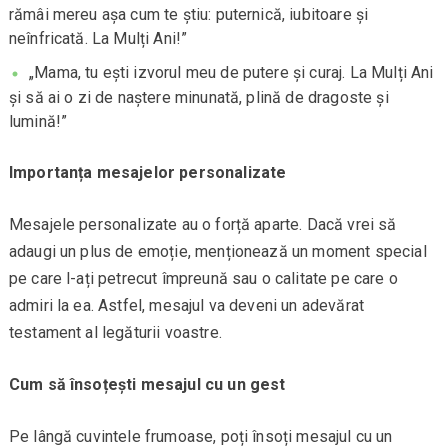
rămâi mereu așa cum te știu: puternică, iubitoare și
neînfricată. La Mulți Ani!”
„Mama, tu ești izvorul meu de putere și curaj. La Mulți Ani
și să ai o zi de naștere minunată, plină de dragoste și
lumină!”
Importanța mesajelor personalizate
Mesajele personalizate au o forță aparte. Dacă vrei să
adaugi un plus de emoție, menționează un moment special
pe care l-ați petrecut împreună sau o calitate pe care o
admiri la ea. Astfel, mesajul va deveni un adevărat
testament al legăturii voastre.
Cum să însoțești mesajul cu un gest
Pe lângă cuvintele frumoase, poți însoți mesajul cu un