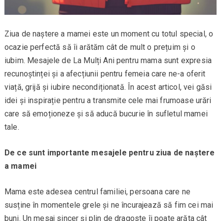
Ziua de naștere a mamei este un moment cu totul special, o
ocazie perfectă să îi arătăm cât de mult o prețuim și o
iubim. Mesajele de La Mulți Ani pentru mama sunt expresia
recunoștinței și a afecțiunii pentru femeia care ne-a oferit
viață, grijă și iubire necondiționată. În acest articol, vei găsi
idei și inspirație pentru a transmite cele mai frumoase urări
care să emoționeze și să aducă bucurie în sufletul mamei
tale.
De ce sunt importante mesajele pentru ziua de naștere
a mamei
Mama este adesea centrul familiei, persoana care ne
susține în momentele grele și ne încurajează să fim cei mai
buni. Un mesaj sincer și plin de dragoste îi poate arăta cât