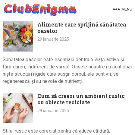
Skip
MENU
to
content
Alimente care sprijină sănătatea
oaselor
29 ianuarie 2025
Sănătatea oaselor este esențială pentru o viață activă și
fără dureri, indiferent de vârstă. Oasele noastre nu sunt doar
niște structuri rigide care susțin corpul; ele sunt vii, se
regenerează și au nevoie de nutrienți…
Cum să creezi un ambient rustic
cu obiecte reciclate
29 ianuarie 2025
Stilul rustic este apreciat pentru că aduce căldură,