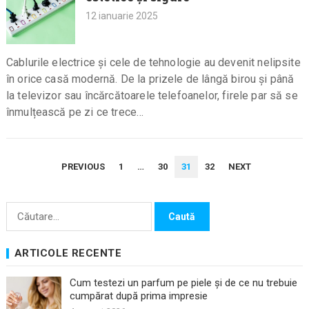
12 ianuarie 2025
Cablurile electrice și cele de tehnologie au devenit nelipsite
în orice casă modernă. De la prizele de lângă birou și până
la televizor sau încărcătoarele telefoanelor, firele par să se
înmulțească pe zi ce trece…
PAGINAȚIE
PREVIOUS
1
…
30
31
32
NEXT
ARTICOLE
Caută
după:
ARTICOLE RECENTE
Cum testezi un parfum pe piele și de ce nu trebuie
cumpărat după prima impresie