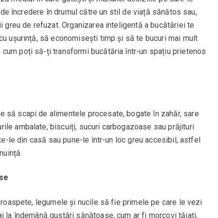
i de încredere în drumul către un stil de viață sănătos sau,
i greu de refuzat. Organizarea inteligentă a bucătăriei te
cu ușurință, să economisești timp și să te bucuri mai mult
cum poți să-ți transformi bucătăria într-un spațiu prietenos
e să scapi de alimentele procesate, bogate în zahăr, sare
ile ambalate, biscuiți, sucuri carbogazoase sau prăjituri
te-le din casă sau pune-le într-un loc greu accesibil, astfel
nuință.
ase
proaspete, legumele și nucile să fie primele pe care le vezi
i la îndemână gustări sănătoase, cum ar fi morcovi tăiați,