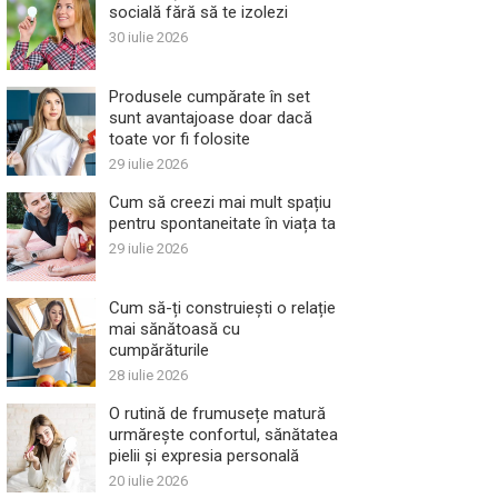
socială fără să te izolezi
30 iulie 2026
Produsele cumpărate în set
sunt avantajoase doar dacă
toate vor fi folosite
29 iulie 2026
Cum să creezi mai mult spațiu
pentru spontaneitate în viața ta
29 iulie 2026
Cum să-ți construiești o relație
mai sănătoasă cu
cumpărăturile
28 iulie 2026
O rutină de frumusețe matură
urmărește confortul, sănătatea
pielii și expresia personală
20 iulie 2026