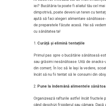
iei? Bucătăria ta poate fi aliatul tău cel ma
dimpotrivă, poate deveni un teren cu tentați
ajută să faci alegeri alimentare sănătoase 
de preparatele făcute acasă. Hai să vedem 
cu sănătatea ta!
Curăță și elimină tentațiile
Primul pas spre o bucătărie sănătoasă est
sau grăsimi nesănătoase. Uită de snacks-ur
din comerț. În loc să le lași la vedere, scoa
încât să nu fii tentat să le consumi din obiș
Pune la îndemână alimentele sănăto
Organizează rafturile astfel încât fructele 
când deschizi frigiderul sau cămara. Dacă a