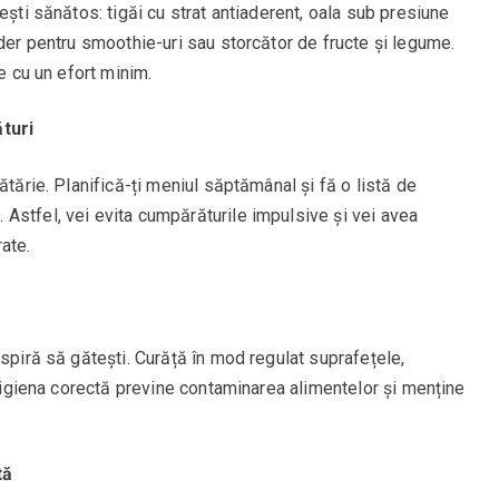
ești sănătos: tigăi cu strat antiaderent, oala sub presiune
nder pentru smoothie-uri sau storcător de fructe și legume.
ve cu un efort minim.
turi
ătărie. Planifică-ți meniul săptămânal și fă o listă de
Astfel, vei evita cumpărăturile impulsive și vei avea
ate.
nspiră să gătești. Curăță în mod regulat suprafețele,
s, igiena corectă previne contaminarea alimentelor și menține
tă