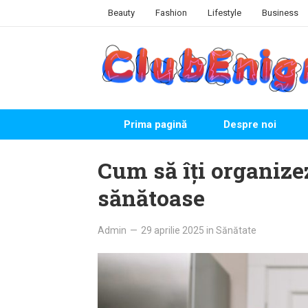
Skip
Beauty
Fashion
Lifestyle
Business
to
content
Prima pagină
Despre noi
Cum să îți organize
sănătoase
Admin
—
29 aprilie 2025
in
Sănătate