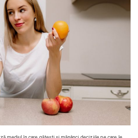
ză mediul în care gătești și mănânci deciziile pe care le