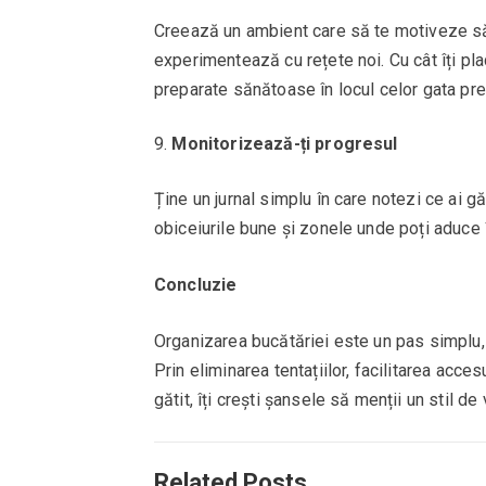
Creează un ambient care să te motiveze să 
experimentează cu rețete noi. Cu cât îți plac
preparate sănătoase în locul celor gata pre
Monitorizează-ți progresul
Ține un jurnal simplu în care notezi ce ai g
obiceiurile bune și zonele unde poți aduce 
Concluzie
Organizarea bucătăriei este un pas simplu, 
Prin eliminarea tentațiilor, facilitarea acce
gătit, îți crești șansele să menții un stil d
Related Posts