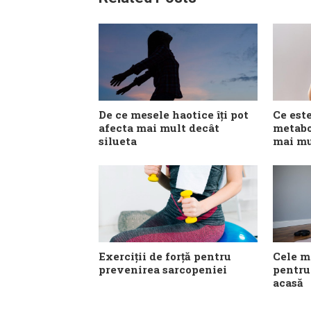
De ce mesele haotice îți pot
Ce est
afecta mai mult decât
metabo
silueta
mai mu
Exerciții de forță pentru
Cele m
prevenirea sarcopeniei
pentru
acasă