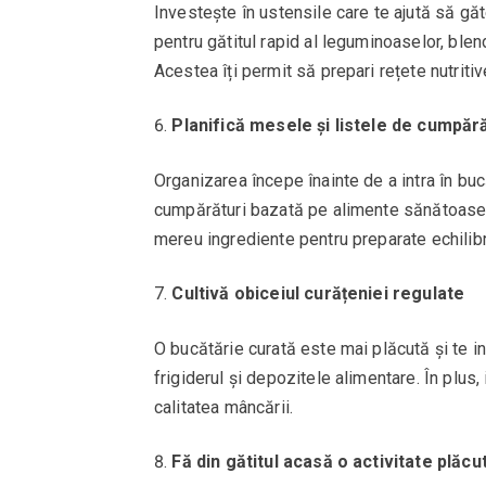
Investește în ustensile care te ajută să găt
pentru gătitul rapid al leguminoaselor, ble
Acestea îți permit să prepari rețete nutriti
Planifică mesele și listele de cumpără
Organizarea începe înainte de a intra în buc
cumpărături bazată pe alimente sănătoase. 
mereu ingrediente pentru preparate echilibr
Cultivă obiceiul curățeniei regulate
O bucătărie curată este mai plăcută și te i
frigiderul și depozitele alimentare. În plu
calitatea mâncării.
Fă din gătitul acasă o activitate plăcu