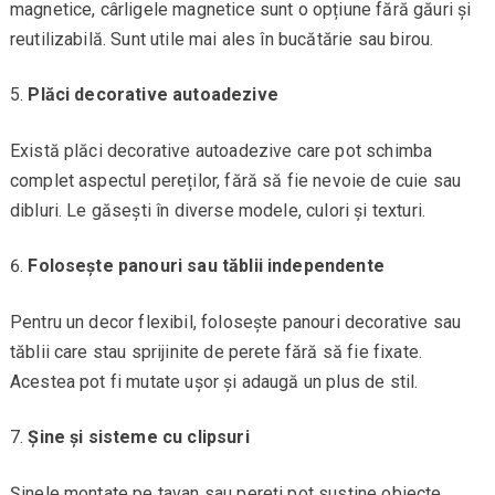
magnetice, cârligele magnetice sunt o opțiune fără găuri și
reutilizabilă. Sunt utile mai ales în bucătărie sau birou.
Plăci decorative autoadezive
Există plăci decorative autoadezive care pot schimba
complet aspectul pereților, fără să fie nevoie de cuie sau
dibluri. Le găsești în diverse modele, culori și texturi.
Folosește panouri sau tăblii independente
Pentru un decor flexibil, folosește panouri decorative sau
tăblii care stau sprijinite de perete fără să fie fixate.
Acestea pot fi mutate ușor și adaugă un plus de stil.
Șine și sisteme cu clipsuri
Șinele montate pe tavan sau pereți pot susține obiecte