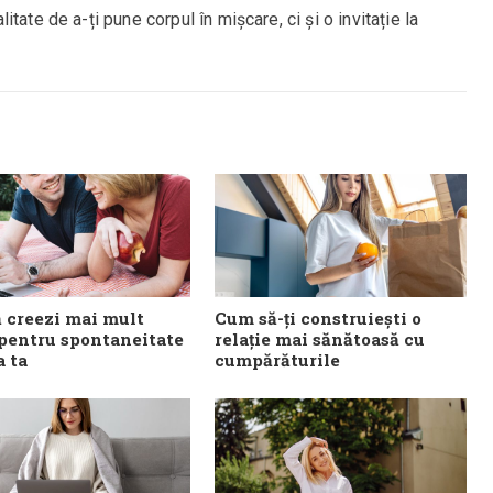
ate de a-ți pune corpul în mișcare, ci și o invitație la
 creezi mai mult
Cum să-ți construiești o
 pentru spontaneitate
relație mai sănătoasă cu
a ta
cumpărăturile