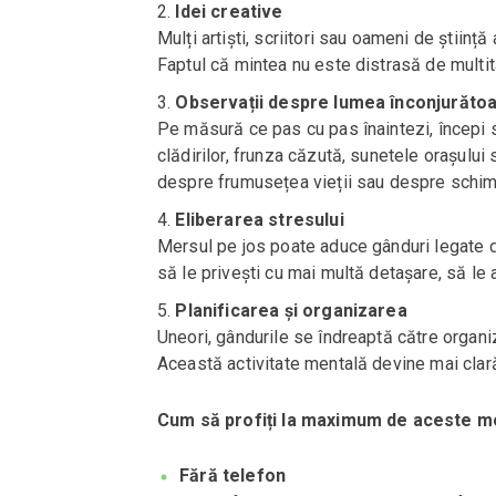
Idei creative
Mulți artiști, scriitori sau oameni de știință
Faptul că mintea nu este distrasă de multita
Observații despre lumea înconjurăto
Pe măsură ce pas cu pas înaintezi, începi să
clădirilor, frunza căzută, sunetele orașului
despre frumusețea vieții sau despre schimbă
Eliberarea stresului
Mersul pe jos poate aduce gânduri legate de 
să le privești cu mai multă detașare, să le a
Planificarea și organizarea
Uneori, gândurile se îndreaptă către organiz
Această activitate mentală devine mai clară
Cum să profiți la maximum de aceste 
Fără telefon