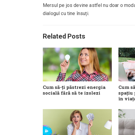
Mersul pe jos devine astfel nu doar o modalit
dialogul cu tine însuți.
Related Posts
Cum să-ți păstrezi energia
Cum să
socială fără să te izolezi
spațiu
în viaț