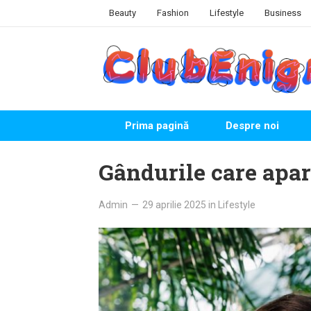
Skip
Beauty
Fashion
Lifestyle
Business
to
content
Prima pagină
Despre noi
Gândurile care apar
Admin
—
29 aprilie 2025
in
Lifestyle