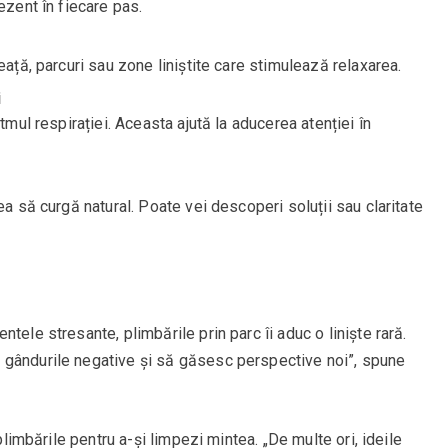
ezent în fiecare pas.
eață, parcuri sau zone liniștite care stimulează relaxarea.
i
tmul respirației. Aceasta ajută la aducerea atenției în
ea să curgă natural. Poate vei descoperi soluții sau claritate
tele stresante, plimbările prin parc îi aduc o liniște rară.
 gândurile negative și să găsesc perspective noi”, spune
 plimbările pentru a-și limpezi mintea. „De multe ori, ideile