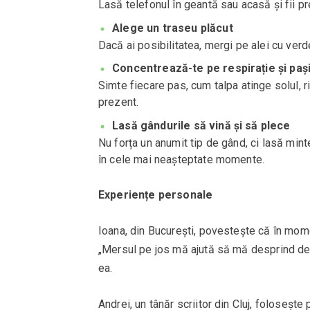
Lasă telefonul în geantă sau acasă și fii pr
Alege un traseu plăcut
Dacă ai posibilitatea, mergi pe alei cu verd
Concentrează-te pe respirație și paș
Simte fiecare pas, cum talpa atinge solul, ri
prezent.
Lasă gândurile să vină și să plece
Nu forța un anumit tip de gând, ci lasă mint
în cele mai neașteptate momente.
Experiențe personale
Ioana, din București, povestește că în momen
„Mersul pe jos mă ajută să mă desprind de
ea.
Andrei, un tânăr scriitor din Cluj, folosește