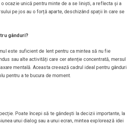
– o ocazie unică pentru minte de a se liniști, a reflecta și a
sului pe jos au o forță aparte, deschizând spații în care se
ntru gânduri?
tmul este suficient de lent pentru ca mintea să nu fie
dus sau alte activități care cer atenție concentrată, mersul
relaxare mentală. Aceasta creează cadrul ideal pentru gânduri
mplu pentru a te bucura de moment.
ecție. Poate începi să te gândești la decizii importante, la
esiunea unui dialog sau a unui ecran, mintea explorează idei