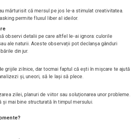
 au mărturisit că mersul pe jos le-a stimulat creativitatea.
sking permite fluxul liber al ideilor.
are
 observi detalii pe care altfel le-ai ignora: culorile
 sau ale naturii. Aceste observații pot declanșa gânduri
rile din jur.
grijile zilnice, dar tocmai faptul că ești în mișcare te ajută
nalizezi și, uneori, să le lași să plece.
area zilei, planuri de viitor sau soluționarea unor probleme.
 și mai bine structurată în timpul mersului.
momente?