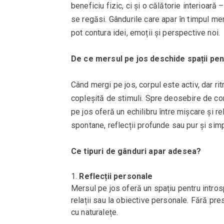
beneficiu fizic, ci și o călătorie interioară 
se regăsi. Gândurile care apar în timpul mer
pot contura idei, emoții și perspective noi.
De ce mersul pe jos deschide spații pe
Când mergi pe jos, corpul este activ, dar ri
copleșită de stimuli. Spre deosebire de con
pe jos oferă un echilibru între mișcare și 
spontane, reflecții profunde sau pur și si
Ce tipuri de gânduri apar adesea?
Reflecții personale
Mersul pe jos oferă un spațiu pentru introsp
relații sau la obiective personale. Fără pr
cu naturalețe.