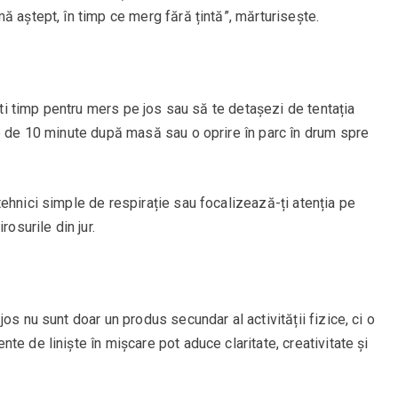
ă aștept, în timp ce merg fără țintă”, mărturisește.
ești timp pentru mers pe jos sau să te detașezi de tentația
re de 10 minute după masă sau o oprire în parc în drum spre
ehnici simple de respirație sau focalizează-ți atenția pe
rosurile din jur.
os nu sunt doar un produs secundar al activității fizice, ci o
e de liniște în mișcare pot aduce claritate, creativitate și