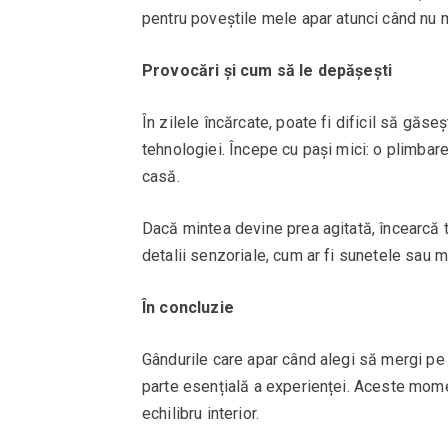
pentru poveștile mele apar atunci când nu m
Provocări și cum să le depășești
În zilele încărcate, poate fi dificil să găs
tehnologiei. Începe cu pași mici: o plimba
casă.
Dacă mintea devine prea agitată, încearcă t
detalii senzoriale, cum ar fi sunetele sau mi
În concluzie
Gândurile care apar când alegi să mergi pe j
parte esențială a experienței. Aceste moment
echilibru interior.