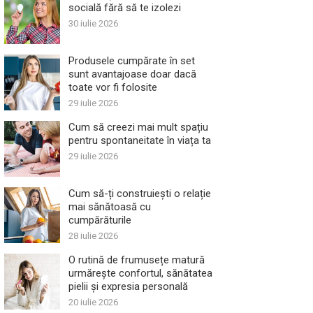
socială fără să te izolezi
30 iulie 2026
Produsele cumpărate în set
sunt avantajoase doar dacă
toate vor fi folosite
29 iulie 2026
Cum să creezi mai mult spațiu
pentru spontaneitate în viața ta
29 iulie 2026
Cum să-ți construiești o relație
mai sănătoasă cu
cumpărăturile
28 iulie 2026
O rutină de frumusețe matură
urmărește confortul, sănătatea
pielii și expresia personală
20 iulie 2026