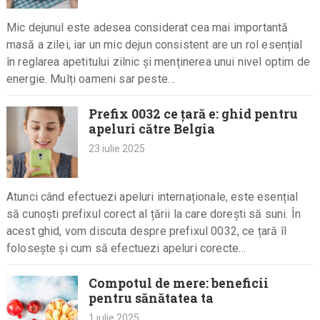
Mic dejunul este adesea considerat cea mai importantă
masă a zilei, iar un mic dejun consistent are un rol esențial
în reglarea apetitului zilnic și menținerea unui nivel optim de
energie. Mulți oameni sar peste…
Prefix 0032 ce țară e: ghid pentru
apeluri către Belgia
23 iulie 2025
Atunci când efectuezi apeluri internaționale, este esențial
să cunoști prefixul corect al țării la care dorești să suni. În
acest ghid, vom discuta despre prefixul 0032, ce țară îl
folosește și cum să efectuezi apeluri corecte…
Compotul de mere: beneficii
pentru sănătatea ta
1 iulie 2025