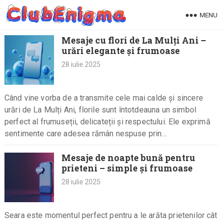
Skip
MENU
to
content
Mesaje cu flori de La Mulți Ani –
urări elegante și frumoase
28 iulie 2025
Când vine vorba de a transmite cele mai calde și sincere
urări de La Mulți Ani, florile sunt întotdeauna un simbol
perfect al frumuseții, delicateții și respectului. Ele exprimă
sentimente care adesea rămân nespuse prin…
Mesaje de noapte bună pentru
prieteni – simple și frumoase
28 iulie 2025
Seara este momentul perfect pentru a le arăta prietenilor cât