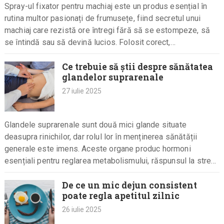
Spray-ul fixator pentru machiaj este un produs esențial în
rutina multor pasionați de frumusețe, fiind secretul unui
machiaj care rezistă ore întregi fără să se estompeze, să
se întindă sau să devină lucios. Folosit corect,…
Ce trebuie să știi despre sănătatea
glandelor suprarenale
27 iulie 2025
Glandele suprarenale sunt două mici glande situate
deasupra rinichilor, dar rolul lor în menținerea sănătății
generale este imens. Aceste organe produc hormoni
esențiali pentru reglarea metabolismului, răspunsul la stres,
echilibrul electrolitic și multe alte funcții…
De ce un mic dejun consistent
poate regla apetitul zilnic
26 iulie 2025