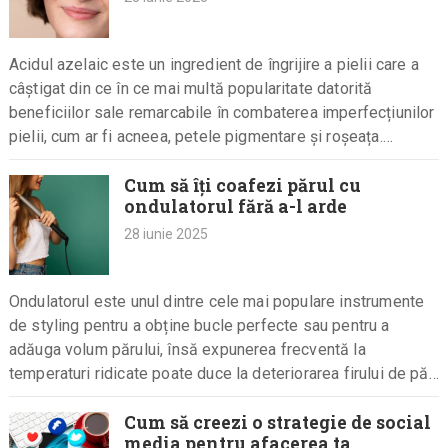
Acidul azelaic este un ingredient de îngrijire a pielii care a
câștigat din ce în ce mai multă popularitate datorită
beneficiilor sale remarcabile în combaterea imperfecțiunilor
pielii, cum ar fi acneea, petele pigmentare și roșeața.…
Cum să îți coafezi părul cu
ondulatorul fără a-l arde
28 iunie 2025
Ondulatorul este unul dintre cele mai populare instrumente
de styling pentru a obține bucle perfecte sau pentru a
adăuga volum părului, însă expunerea frecventă la
temperaturi ridicate poate duce la deteriorarea firului de păr,
uscarea…
Cum să creezi o strategie de social
media pentru afacerea ta