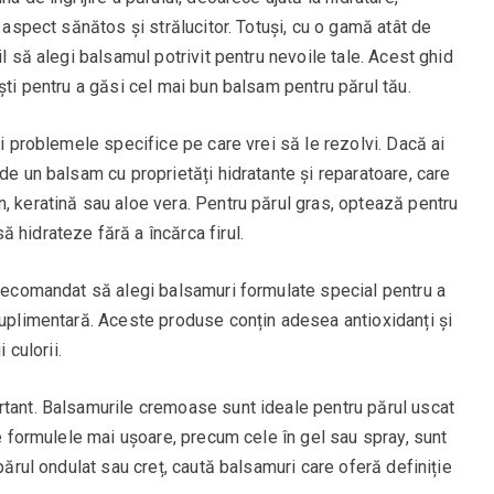
n aspect sănătos și strălucitor. Totuși, cu o gamă atât de
il să alegi balsamul potrivit pentru nevoile tale. Acest ghid
ști pentru a găsi cel mai bun balsam pentru părul tău.
și problemele specifice pe care vrei să le rezolvi. Dacă ai
de un balsam cu proprietăți hidratante și reparatoare, care
, keratină sau aloe vera. Pentru părul gras, optează pentru
 hidrateze fără a încărca firul.
 recomandat să alegi balsamuri formulate special pentru a
suplimentară. Aceste produse conțin adesea antioxidanți și
 culorii.
rtant. Balsamurile cremoase sunt ideale pentru părul uscat
ce formulele mai ușoare, precum cele în gel sau spray, sunt
 părul ondulat sau creț, caută balsamuri care oferă definiție