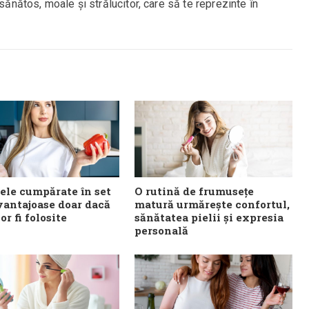
 sănătos, moale și strălucitor, care să te reprezinte în
ele cumpărate în set
O rutină de frumusețe
vantajoase doar dacă
matură urmărește confortul,
or fi folosite
sănătatea pielii și expresia
personală