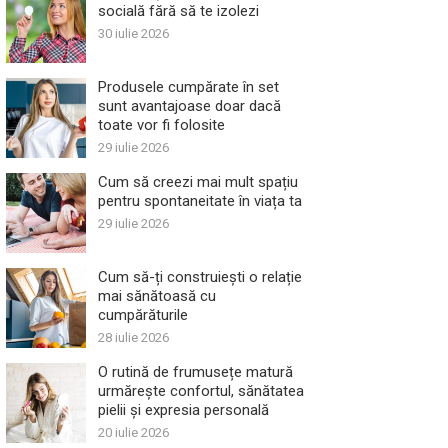
socială fără să te izolezi
30 iulie 2026
Produsele cumpărate în set
sunt avantajoase doar dacă
toate vor fi folosite
29 iulie 2026
Cum să creezi mai mult spațiu
pentru spontaneitate în viața ta
29 iulie 2026
Cum să-ți construiești o relație
mai sănătoasă cu
cumpărăturile
28 iulie 2026
O rutină de frumusețe matură
urmărește confortul, sănătatea
pielii și expresia personală
20 iulie 2026