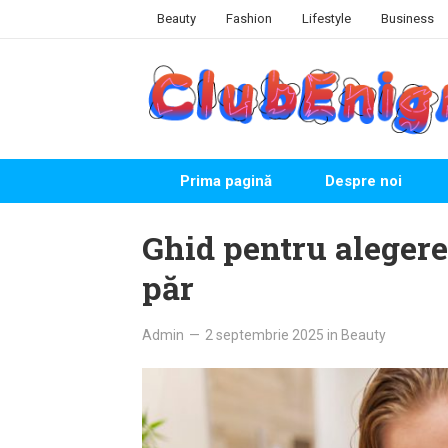
Skip
Beauty
Fashion
Lifestyle
Business
to
content
Prima pagină
Despre noi
Ghid pentru aleger
păr
Admin
—
2 septembrie 2025
in
Beauty