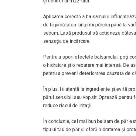
și control al frizz-ului.
Aplicarea corectă a balsamului influențează
de la jumătatea lungimii părului până la vâr
sebum. Lasă produsul să acționeze câteva m
senzația de încărcare.
Pentru a spori efectele balsamului, poți c
o hidratare și o reparare mai intensă. De a
pentru a preveni deteriorarea cauzată de c
În plus, fii atentă la ingrediente și evită p
părul sensibil sau vopsit. Optează pentru f
reduce riscul de iritații.
În concluzie, cel mai bun balsam de păr est
tipului tău de păr și oferă hidratarea și pr