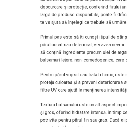
descurcare și protecție, conferind firului u
largă de produse disponibile, poate fi dific
te va ajuta să înțelegi ce trebuie să urmăre
Primul pas este să îți cunoști tipul de păr 
părul uscat sau deteriorat, vei avea nevoie 
să conțină ingrediente precum ulei de argan
balsamuri lejere, non-comedogenice, care să
Pentru părul vopsit sau tratat chimic, este
proteja culoarea și a preveni deteriorarea 
filtre UV care ajută la menținerea intensității
Textura balsamului este un alt aspect impo
și gros, oferind hidratare intensă, în timp 
potrivite pentru părul fin sau gras. Dacă ai