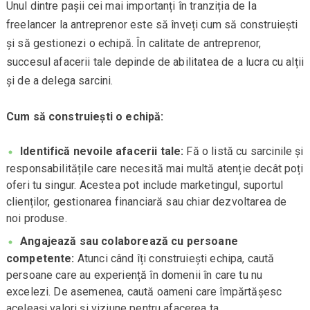
Unul dintre pașii cei mai importanți în tranziția de la
freelancer la antreprenor este să înveți cum să construiești
și să gestionezi o echipă. În calitate de antreprenor,
succesul afacerii tale depinde de abilitatea de a lucra cu alții
și de a delega sarcini.
Cum să construiești o echipă:
Identifică nevoile afacerii tale:
Fă o listă cu sarcinile și
responsabilitățile care necesită mai multă atenție decât poți
oferi tu singur. Acestea pot include marketingul, suportul
clienților, gestionarea financiară sau chiar dezvoltarea de
noi produse.
Angajează sau colaborează cu persoane
competente:
Atunci când îți construiești echipa, caută
persoane care au experiență în domenii în care tu nu
excelezi. De asemenea, caută oameni care împărtășesc
aceleași valori și viziune pentru afacerea ta.