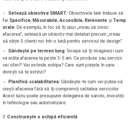
Setează obiective SMART:
Obiectivele tale trebuie să
fie
Specifice
,
Măsurabile
,
Accesibile
,
Relevante
și
Temp
orale
. De exemplu, în loc să îți spui „vreau să cresc
afacerea”, setează un obiectiv mai detaliat precum „vreau
să obțin 5 clienți noi într-o lună pentru serviciul de design”.
Gândește pe termen lung:
Începe să îți imaginezi cum
va arăta afacerea ta peste 3-5 ani. Ce produse sau servicii
vei oferi? Vei extinde echipa? Care sunt piețele în care
dorești să te extinzi?
Planifică scalabilitatea:
Gândește-te cum vei putea să
crești afacerea fără să îți compromiți calitatea serviciilor.
Acest lucru poate presupune delegarea de sarcini, investiții
în tehnologie sau automatizare.
Construiește o echipă eficientă