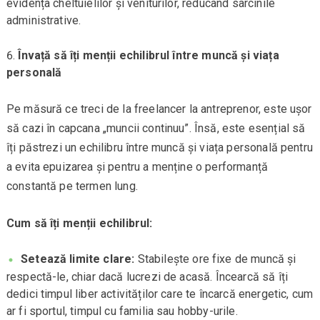
evidența cheltuielilor și veniturilor, reducând sarcinile
administrative.
Învață să îți menții echilibrul între muncă și viața
personală
Pe măsură ce treci de la freelancer la antreprenor, este ușor
să cazi în capcana „muncii continuu”. Însă, este esențial să
îți păstrezi un echilibru între muncă și viața personală pentru
a evita epuizarea și pentru a menține o performanță
constantă pe termen lung.
Cum să îți menții echilibrul:
Setează limite clare:
Stabilește ore fixe de muncă și
respectă-le, chiar dacă lucrezi de acasă. Încearcă să îți
dedici timpul liber activităților care te încarcă energetic, cum
ar fi sportul, timpul cu familia sau hobby-urile.