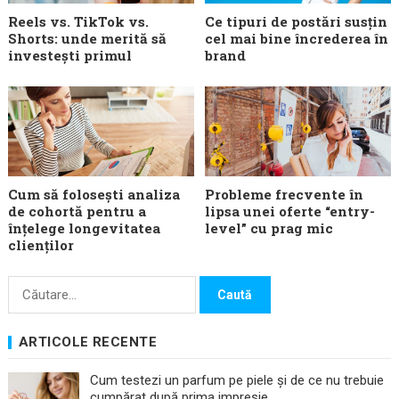
Reels vs. TikTok vs.
Ce tipuri de postări susțin
Shorts: unde merită să
cel mai bine încrederea în
investești primul
brand
Cum să folosești analiza
Probleme frecvente în
de cohortă pentru a
lipsa unei oferte “entry-
înțelege longevitatea
level” cu prag mic
clienților
Caută
după:
ARTICOLE RECENTE
Cum testezi un parfum pe piele și de ce nu trebuie
cumpărat după prima impresie