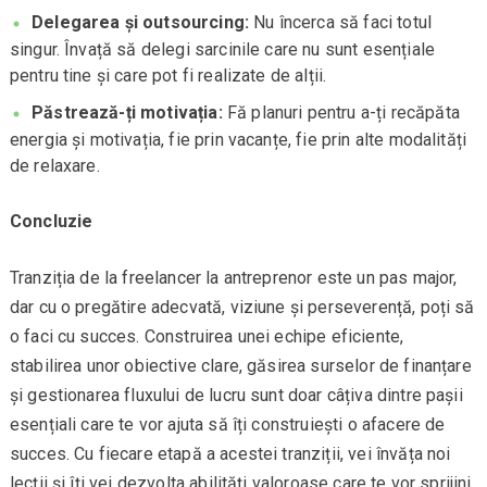
Delegarea și outsourcing:
Nu încerca să faci totul
singur. Învață să delegi sarcinile care nu sunt esențiale
pentru tine și care pot fi realizate de alții.
Păstrează-ți motivația:
Fă planuri pentru a-ți recăpăta
energia și motivația, fie prin vacanțe, fie prin alte modalități
de relaxare.
Concluzie
Tranziția de la freelancer la antreprenor este un pas major,
dar cu o pregătire adecvată, viziune și perseverență, poți să
o faci cu succes. Construirea unei echipe eficiente,
stabilirea unor obiective clare, găsirea surselor de finanțare
și gestionarea fluxului de lucru sunt doar câțiva dintre pașii
esențiali care te vor ajuta să îți construiești o afacere de
succes. Cu fiecare etapă a acestei tranziții, vei învăța noi
lecții și îți vei dezvolta abilități valoroase care te vor sprijini