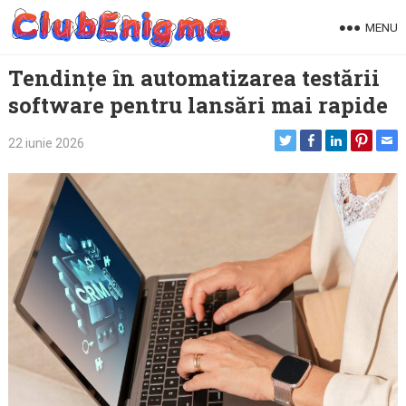
Skip
MENU
to
content
Tendințe în automatizarea testării
software pentru lansări mai rapide
22 iunie 2026