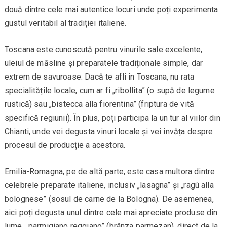
două dintre cele mai autentice locuri unde poți experimenta
gustul veritabil al tradiției italiene.
Toscana este cunoscută pentru vinurile sale excelente,
uleiul de măsline și preparatele tradiționale simple, dar
extrem de savuroase. Dacă te afli în Toscana, nu rata
specialitățile locale, cum ar fi „ribollita” (o supă de legume
rustică) sau „bistecca alla fiorentina” (friptura de vită
specifică regiunii). În plus, poți participa la un tur al viilor din
Chianti, unde vei degusta vinuri locale și vei învăța despre
procesul de producție a acestora.
Emilia-Romagna, pe de altă parte, este casa multora dintre
celebrele preparate italiene, inclusiv „lasagna” și „ragù alla
bolognese” (sosul de carne de la Bologna). De asemenea,
aici poți degusta unul dintre cele mai apreciate produse din
lume, „parmigiano reggiano” (brânza parmezan), direct de la