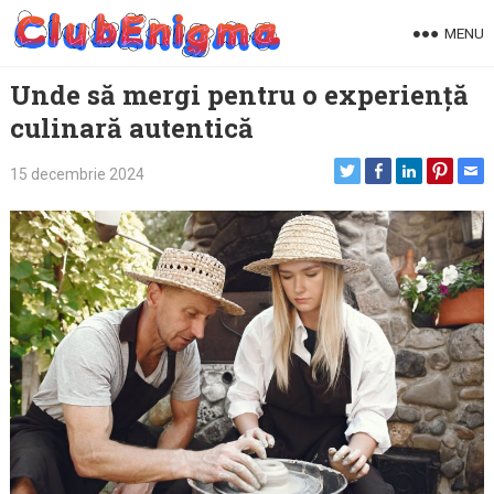
Skip
MENU
to
content
Unde să mergi pentru o experiență
culinară autentică
15 decembrie 2024