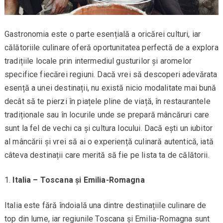
Gastronomia este o parte esențială a oricărei culturi, iar
călătoriile culinare oferă oportunitatea perfectă de a explora
tradițiile locale prin intermediul gusturilor și aromelor
specifice fiecărei regiuni. Dacă vrei să descoperi adevărata
esență a unei destinații, nu există nicio modalitate mai bună
decât să te pierzi în piațele pline de viață, în restaurantele
tradiționale sau în locurile unde se prepară mâncăruri care
sunt la fel de vechi ca și cultura locului. Dacă ești un iubitor
al mâncării și vrei să ai o experiență culinară autentică, iată
câteva destinații care merită să fie pe lista ta de călătorii.
Italia – Toscana și Emilia-Romagna
Italia este fără îndoială una dintre destinațiile culinare de
top din lume, iar regiunile Toscana și Emilia-Romagna sunt