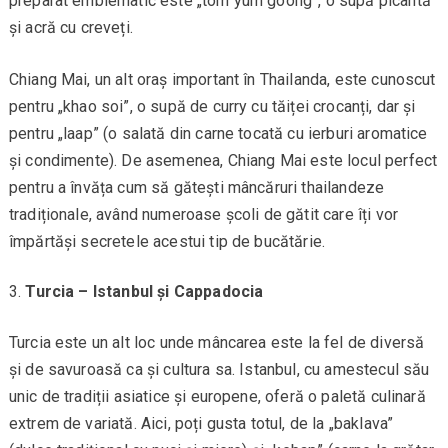
preparat emblematic este „tom yum goong”, o supă picantă
și acră cu creveți.
Chiang Mai, un alt oraș important în Thailanda, este cunoscut
pentru „khao soi”, o supă de curry cu tăiței crocanți, dar și
pentru „laap” (o salată din carne tocată cu ierburi aromatice
și condimente). De asemenea, Chiang Mai este locul perfect
pentru a învăța cum să gătești mâncăruri thailandeze
tradiționale, având numeroase școli de gătit care îți vor
împărtăși secretele acestui tip de bucătărie.
Turcia – Istanbul și Cappadocia
Turcia este un alt loc unde mâncarea este la fel de diversă
și de savuroasă ca și cultura sa. Istanbul, cu amestecul său
unic de tradiții asiatice și europene, oferă o paletă culinară
extrem de variată. Aici, poți gusta totul, de la „baklava”