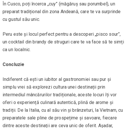
În Cusco, poți încerca „cuy” (măgăruș sau porumbel), un
preparat tradițional din zona Andeană, care te va surprinde
cu gustul său unic.
Peru este și locul perfect pentru a descoperi „pisco sour”,
un cocktail din brandy de struguri care te va face să te simți
ca un localnic.
Concluzie
Indiferent că ești un iubitor al gastronomiei sau pur și
simplu vrei să explorezi cultura unei destinații prin
intermediul mâncărurilor tradiționale, aceste locuri îți vor
oferi o experiență culinară autentică, plină de arome și
tradiții. De la Italia, cu al său vin și brânzeturi, la Vietnam, cu
preparatele sale pline de prospețime și savoare, fiecare
dintre aceste destinații are ceva unic de oferit. Așadar,