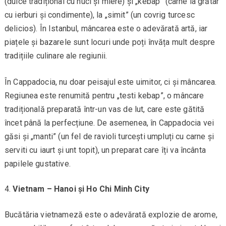
(dulce tradițional cu nuci și miere) și „kebap” (carne la grătar
cu ierburi și condimente), la „simit” (un covrig turcesc
delicios). În Istanbul, mâncarea este o adevărată artă, iar
piațele și bazarele sunt locuri unde poți învăța mult despre
tradițiile culinare ale regiunii.
În Cappadocia, nu doar peisajul este uimitor, ci și mâncarea.
Regiunea este renumită pentru „testi kebap”, o mâncare
tradițională preparată într-un vas de lut, care este gătită
încet până la perfecțiune. De asemenea, în Cappadocia vei
găsi și „manti” (un fel de ravioli turcești umpluți cu carne și
serviti cu iaurt și unt topit), un preparat care îți va încânta
papilele gustative.
Vietnam – Hanoi și Ho Chi Minh City
Bucătăria vietnameză este o adevărată explozie de arome,