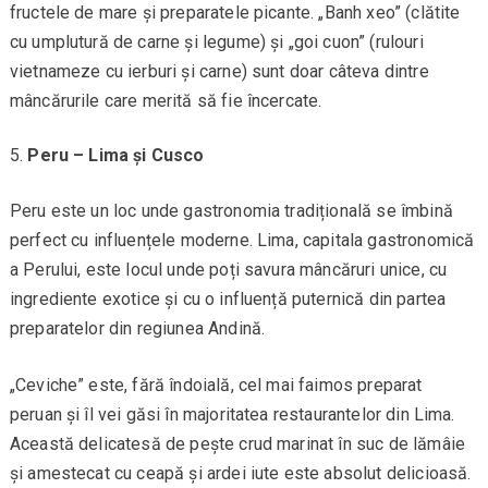
fructele de mare și preparatele picante. „Banh xeo” (clătite
cu umplutură de carne și legume) și „goi cuon” (rulouri
vietnameze cu ierburi și carne) sunt doar câteva dintre
mâncărurile care merită să fie încercate.
Peru – Lima și Cusco
Peru este un loc unde gastronomia tradițională se îmbină
perfect cu influențele moderne. Lima, capitala gastronomică
a Perului, este locul unde poți savura mâncăruri unice, cu
ingrediente exotice și cu o influență puternică din partea
preparatelor din regiunea Andină.
„Ceviche” este, fără îndoială, cel mai faimos preparat
peruan și îl vei găsi în majoritatea restaurantelor din Lima.
Această delicatesă de pește crud marinat în suc de lămâie
și amestecat cu ceapă și ardei iute este absolut delicioasă.