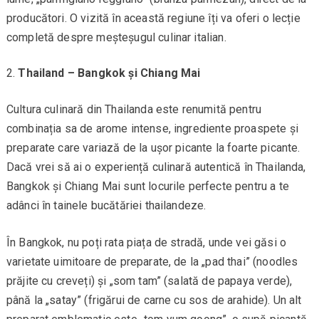
producători. O vizită în această regiune îți va oferi o lecție
completă despre meșteșugul culinar italian.
Thailand – Bangkok și Chiang Mai
Cultura culinară din Thailanda este renumită pentru
combinația sa de arome intense, ingrediente proaspete și
preparate care variază de la ușor picante la foarte picante.
Dacă vrei să ai o experiență culinară autentică în Thailanda,
Bangkok și Chiang Mai sunt locurile perfecte pentru a te
adânci în tainele bucătăriei thailandeze.
În Bangkok, nu poți rata piața de stradă, unde vei găsi o
varietate uimitoare de preparate, de la „pad thai” (noodles
prăjite cu creveți) și „som tam” (salată de papaya verde),
până la „satay” (frigărui de carne cu sos de arahide). Un alt