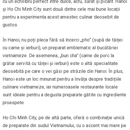
cu un echilibru perfect între dulce, acru, sărat și picant. Hanoi
și Ho Chi Minh City sunt două dintre cele mai bune locații
pentru a experimenta acest amestec culinar deosebit de
gustos.
În Hanoi, nu poți pleca fără să încerci „pho” (supă de tăiței
cu carne și ierburi), un preparat emblematic al bucătăriei
vietnameze. De asemenea, „bun cha” (carne de porc la
grătar servită cu tăiței și ierburi) este o altă specialitate
deosebită pe care o vei găsi pe străzile din Hanoi. În plus,
Hanoi este un loc minunat pentru a învăța despre tradițiile
culinare vietnameze, iar numeroasele restaurante locale
sunt ideale pentru a degusta preparate gătite cu ingrediente
proaspete.
Ho Chi Minh City, pe de altă parte, oferă o combinație unică
de preparate din sudul Vietnamului, cu o accent mai mare pe