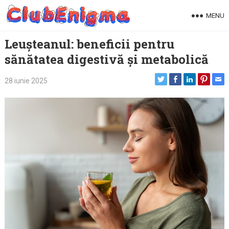
Skip
MENU
to
content
Leușteanul: beneficii pentru
sănătatea digestivă și metabolică
28 iunie 2025