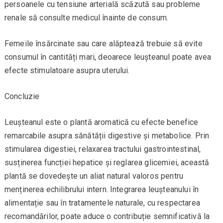
persoanele cu tensiune arterială scăzută sau probleme
renale să consulte medicul înainte de consum.
Femeile însărcinate sau care alăptează trebuie să evite
consumul în cantități mari, deoarece leușteanul poate avea
efecte stimulatoare asupra uterului.
Concluzie
Leușteanul este o plantă aromatică cu efecte benefice
remarcabile asupra sănătății digestive și metabolice. Prin
stimularea digestiei, relaxarea tractului gastrointestinal,
susținerea funcției hepatice și reglarea glicemiei, această
plantă se dovedește un aliat natural valoros pentru
menținerea echilibrului intern. Integrarea leușteanului în
alimentație sau în tratamentele naturale, cu respectarea
recomandărilor, poate aduce o contribuție semnificativă la