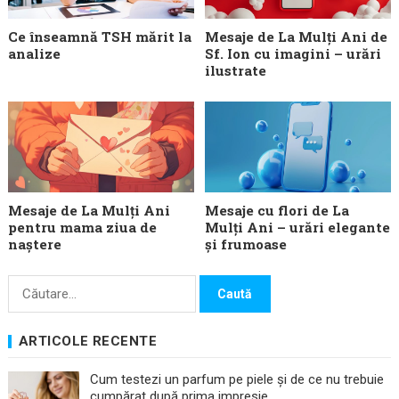
Ce înseamnă TSH mărit la
Mesaje de La Mulți Ani de
analize
Sf. Ion cu imagini – urări
ilustrate
Mesaje de La Mulți Ani
Mesaje cu flori de La
pentru mama ziua de
Mulți Ani – urări elegante
naștere
și frumoase
Caută
după:
ARTICOLE RECENTE
Cum testezi un parfum pe piele și de ce nu trebuie
cumpărat după prima impresie