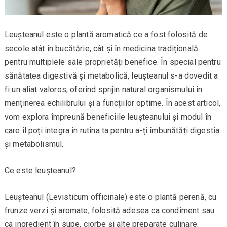
Leușteanul este o plantă aromatică ce a fost folosită de
secole atât în bucătărie, cât și în medicina tradițională
pentru multiplele sale proprietăți benefice. În special pentru
sănătatea digestivă și metabolică, leușteanul s-a dovedit a
fi un aliat valoros, oferind sprijin natural organismului în
menținerea echilibrului și a funcțiilor optime. În acest articol,
vom explora împreună beneficiile leușteanului și modul în
care îl poți integra în rutina ta pentru a-ți îmbunătăți digestia
și metabolismul.
Ce este leușteanul?
Leușteanul (Levisticum officinale) este o plantă perenă, cu
frunze verzi și aromate, folosită adesea ca condiment sau
ca ingredient în supe, ciorbe și alte preparate culinare.