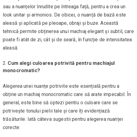
sau a nuanțelor înrudite pe întreaga față, pentru a crea un
look unitar și armonios. De obicei, o nuanță de bază este
aleasă și aplicată pe pleoape, obraji și buze. Această
tehnică permite obținerea unui machiaj elegant și subtil, care
poate fi atât de zi, cât și de seară, în funcție de intensitatea
aleasă.
Cum alegi culoarea potrivită pentru machiajul
monocromatic?
Alegerea unei nuanțe potrivite este esențială pentru a
obține un machiaj monocromatic care să arate impecabil. În
general, este bine să optezi pentru o culoare care se
potrivește tonului pielii tale și care îți evidențiază
trăsăturile. Iată câteva sugestii pentru alegerea nuanței
corecte: