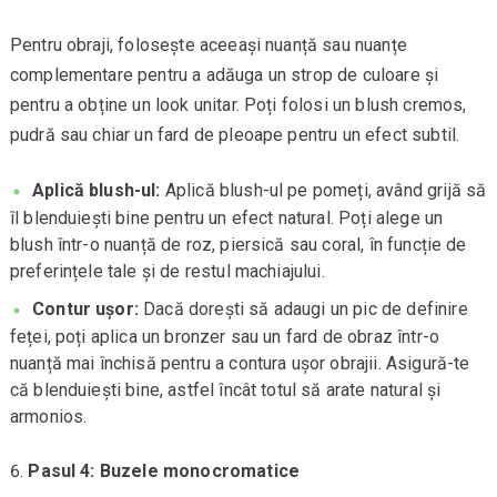
Pentru obraji, folosește aceeași nuanță sau nuanțe
complementare pentru a adăuga un strop de culoare și
pentru a obține un look unitar. Poți folosi un blush cremos,
pudră sau chiar un fard de pleoape pentru un efect subtil.
Aplică blush-ul:
Aplică blush-ul pe pomeți, având grijă să
îl blenduiești bine pentru un efect natural. Poți alege un
blush într-o nuanță de roz, piersică sau coral, în funcție de
preferințele tale și de restul machiajului.
Contur ușor:
Dacă dorești să adaugi un pic de definire
feței, poți aplica un bronzer sau un fard de obraz într-o
nuanță mai închisă pentru a contura ușor obrajii. Asigură-te
că blenduiești bine, astfel încât totul să arate natural și
armonios.
Pasul 4: Buzele monocromatice