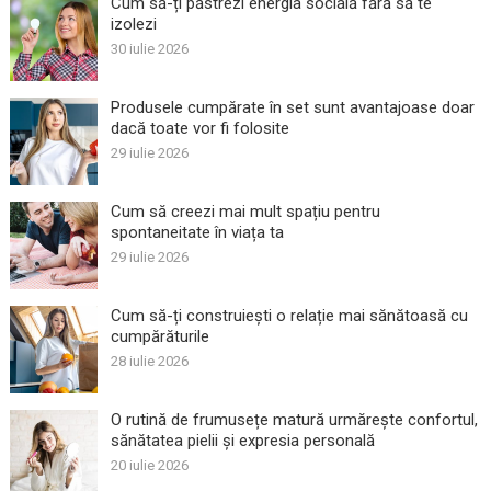
Cum să-ți păstrezi energia socială fără să te
izolezi
30 iulie 2026
Produsele cumpărate în set sunt avantajoase doar
dacă toate vor fi folosite
29 iulie 2026
Cum să creezi mai mult spațiu pentru
spontaneitate în viața ta
29 iulie 2026
Cum să-ți construiești o relație mai sănătoasă cu
cumpărăturile
28 iulie 2026
O rutină de frumusețe matură urmărește confortul,
sănătatea pielii și expresia personală
20 iulie 2026