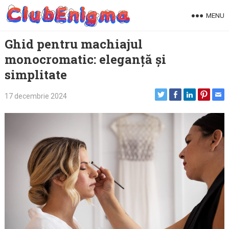
Skip
MENU
to
content
Ghid pentru machiajul
monocromatic: eleganță și
simplitate
17 decembrie 2024