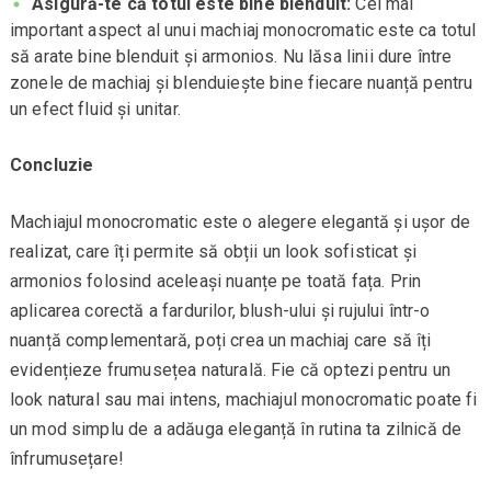
Asigură-te că totul este bine blenduit:
Cel mai
important aspect al unui machiaj monocromatic este ca totul
să arate bine blenduit și armonios. Nu lăsa linii dure între
zonele de machiaj și blenduiește bine fiecare nuanță pentru
un efect fluid și unitar.
Concluzie
Machiajul monocromatic este o alegere elegantă și ușor de
realizat, care îți permite să obții un look sofisticat și
armonios folosind aceleași nuanțe pe toată fața. Prin
aplicarea corectă a fardurilor, blush-ului și rujului într-o
nuanță complementară, poți crea un machiaj care să îți
evidențieze frumusețea naturală. Fie că optezi pentru un
look natural sau mai intens, machiajul monocromatic poate fi
un mod simplu de a adăuga eleganță în rutina ta zilnică de
înfrumusețare!