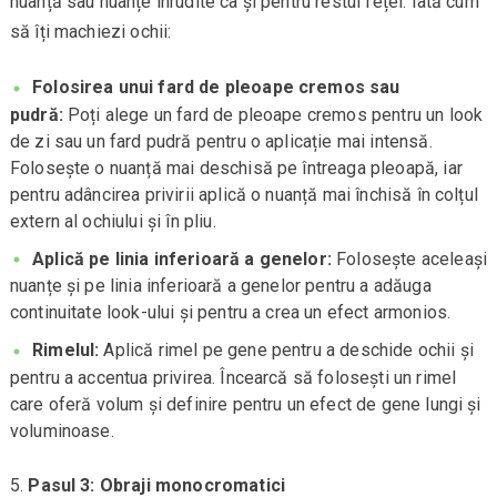
nuanță sau nuanțe înrudite ca și pentru restul feței. Iată cum
să îți machiezi ochii:
Folosirea unui fard de pleoape cremos sau
pudră:
Poți alege un fard de pleoape cremos pentru un look
de zi sau un fard pudră pentru o aplicație mai intensă.
Folosește o nuanță mai deschisă pe întreaga pleoapă, iar
pentru adâncirea privirii aplică o nuanță mai închisă în colțul
extern al ochiului și în pliu.
Aplică pe linia inferioară a genelor:
Folosește aceleași
nuanțe și pe linia inferioară a genelor pentru a adăuga
continuitate look-ului și pentru a crea un efect armonios.
Rimelul:
Aplică rimel pe gene pentru a deschide ochii și
pentru a accentua privirea. Încearcă să folosești un rimel
care oferă volum și definire pentru un efect de gene lungi și
voluminoase.
Pasul 3: Obraji monocromatici