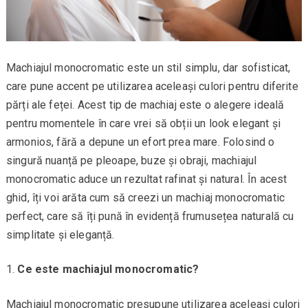
Machiajul monocromatic este un stil simplu, dar sofisticat,
care pune accent pe utilizarea aceleași culori pentru diferite
părți ale feței. Acest tip de machiaj este o alegere ideală
pentru momentele în care vrei să obții un look elegant și
armonios, fără a depune un efort prea mare. Folosind o
singură nuanță pe pleoape, buze și obraji, machiajul
monocromatic aduce un rezultat rafinat și natural. În acest
ghid, îți voi arăta cum să creezi un machiaj monocromatic
perfect, care să îți pună în evidență frumusețea naturală cu
simplitate și eleganță.
Ce este machiajul monocromatic?
Machiajul monocromatic presupune utilizarea aceleași culori