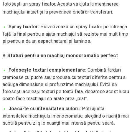
folosești un spray fixator. Acesta va ajuta la menținerea
machiajului intact și la prevenirea oricăror transferuri.
Spray fixator:
Pulverizează un spray fixator pe întreaga
față la final pentru a ajuta machiajul să reziste mai mult timp
și pentru a da un aspect natural și luminos.
Sfaturi pentru un machiaj monocromatic perfect
Folosește texturi complementare:
Combină farduri
cremoase cu pudre sau produse cu texturi diferite pentru a
adăuga dimensiune și profunzime machiajului. Evită să
folosești aceleași texturi pe toată fața, deoarece acest lucru
poate face machiajul să arate prea „plat”.
Joacă-te cu intensitatea culorii:
Poți ajusta
intensitatea machiajului monocromatic, alegând o nuanță mai
subtilă pentru zi și o nuanță mai intensă pentru seară.