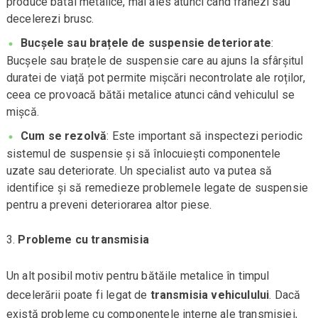
produce bătăi metalice, mai ales atunci când frânezi sau
decelerezi brusc.
Bucșele sau brațele de suspensie deteriorate
:
Bucșele sau brațele de suspensie care au ajuns la sfârșitul
duratei de viață pot permite mișcări necontrolate ale roților,
ceea ce provoacă bătăi metalice atunci când vehiculul se
mișcă.
Cum se rezolvă
: Este important să inspectezi periodic
sistemul de suspensie și să înlocuiești componentele
uzate sau deteriorate. Un specialist auto va putea să
identifice și să remedieze problemele legate de suspensie
pentru a preveni deteriorarea altor piese.
Probleme cu transmisia
Un alt posibil motiv pentru bătăile metalice în timpul
decelerării poate fi legat de
transmisia vehiculului
. Dacă
există probleme cu componentele interne ale transmisiei,