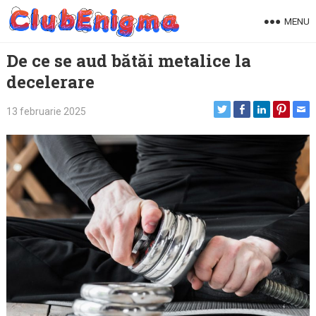
Skip
MENU
to
content
De ce se aud bătăi metalice la
decelerare
13 februarie 2025