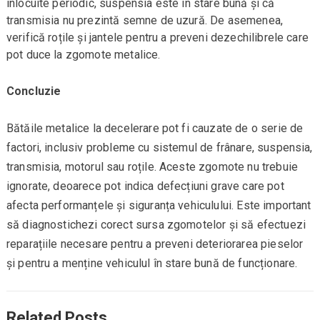
înlocuite periodic, suspensia este în stare bună și că
transmisia nu prezintă semne de uzură. De asemenea,
verifică roțile și jantele pentru a preveni dezechilibrele care
pot duce la zgomote metalice.
Concluzie
Bătăile metalice la decelerare pot fi cauzate de o serie de
factori, inclusiv probleme cu sistemul de frânare, suspensia,
transmisia, motorul sau roțile. Aceste zgomote nu trebuie
ignorate, deoarece pot indica defecțiuni grave care pot
afecta performanțele și siguranța vehiculului. Este important
să diagnostichezi corect sursa zgomotelor și să efectuezi
reparațiile necesare pentru a preveni deteriorarea pieselor
și pentru a menține vehiculul în stare bună de funcționare.
Related Posts