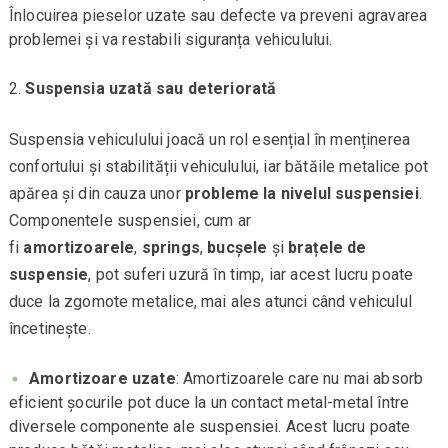
Înlocuirea pieselor uzate sau defecte va preveni agravarea
problemei și va restabili siguranța vehiculului.
Suspensia uzată sau deteriorată
Suspensia vehiculului joacă un rol esențial în menținerea
confortului și stabilității vehiculului, iar bătăile metalice pot
apărea și din cauza unor
probleme la nivelul suspensiei
.
Componentele suspensiei, cum ar
fi
amortizoarele
,
springs
,
bucșele
și
brațele de
suspensie
, pot suferi uzură în timp, iar acest lucru poate
duce la zgomote metalice, mai ales atunci când vehiculul
încetinește.
Amortizoare uzate
: Amortizoarele care nu mai absorb
eficient șocurile pot duce la un contact metal-metal între
diversele componente ale suspensiei. Acest lucru poate