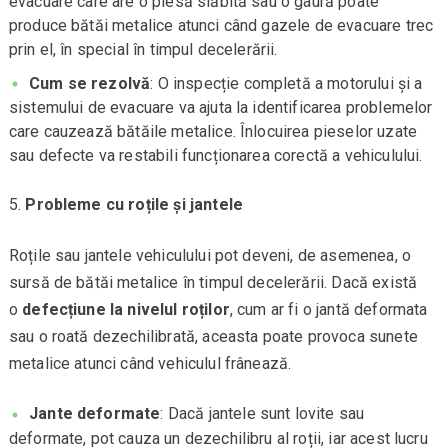
evacuare care are o piesă slăbită sau o gaură poate
produce bătăi metalice atunci când gazele de evacuare trec
prin el, în special în timpul decelerării.
Cum se rezolvă
: O inspecție completă a motorului și a
sistemului de evacuare va ajuta la identificarea problemelor
care cauzează bătăile metalice. Înlocuirea pieselor uzate
sau defecte va restabili funcționarea corectă a vehiculului.
Probleme cu roțile și jantele
Roțile sau jantele vehiculului pot deveni, de asemenea, o
sursă de bătăi metalice în timpul decelerării. Dacă există
o
defecțiune la nivelul roților
, cum ar fi o jantă deformata
sau o roată dezechilibrată, aceasta poate provoca sunete
metalice atunci când vehiculul frânează.
Jante deformate
: Dacă jantele sunt lovite sau
deformate, pot cauza un dezechilibru al roții, iar acest lucru