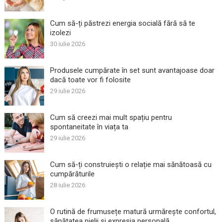
Cum să-ți păstrezi energia socială fără să te
izolezi
30 iulie 2026
Produsele cumpărate în set sunt avantajoase doar
dacă toate vor fi folosite
29 iulie 2026
Cum să creezi mai mult spațiu pentru
spontaneitate în viața ta
29 iulie 2026
Cum să-ți construiești o relație mai sănătoasă cu
cumpărăturile
28 iulie 2026
O rutină de frumusețe matură urmărește confortul,
sănătatea pielii și expresia personală