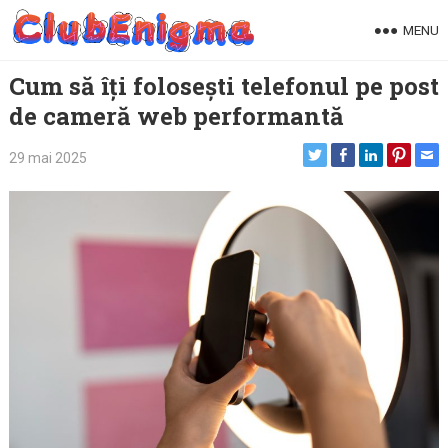
Skip
MENU
to
content
Cum să îți folosești telefonul pe post
de cameră web performantă
29 mai 2025