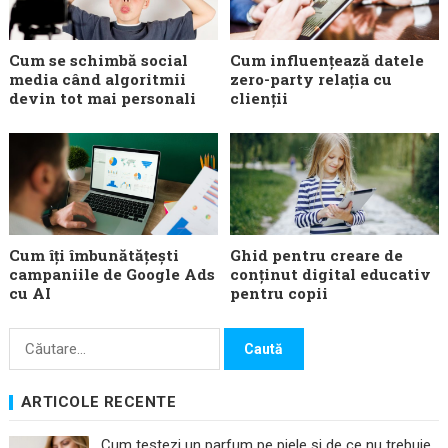
Cum se schimbă social
Cum influențează datele
media când algoritmii
zero-party relația cu
devin tot mai personali
clienții
Cum îți îmbunătățești
Ghid pentru creare de
campaniile de Google Ads
conținut digital educativ
cu AI
pentru copii
Caută
după:
ARTICOLE RECENTE
Cum testezi un parfum pe piele și de ce nu trebuie