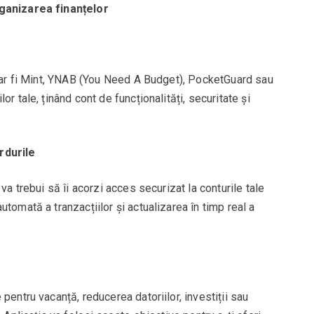
rganizarea finanțelor
m ar fi Mint, YNAB (You Need A Budget), PocketGuard sau
r tale, ținând cont de funcționalități, securitate și
rdurile
va trebui să îi acorzi acces securizat la conturile tale
tomată a tranzacțiilor și actualizarea în timp real a
pentru vacanță, reducerea datoriilor, investiții sau