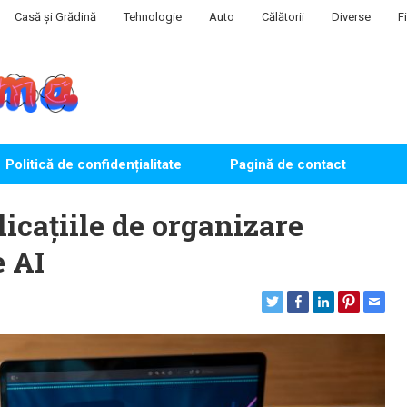
Casă și Grădină
Tehnologie
Auto
Călătorii
Diverse
F
Politică de confidențialitate
Pagină de contact
icațiile de organizare
e AI