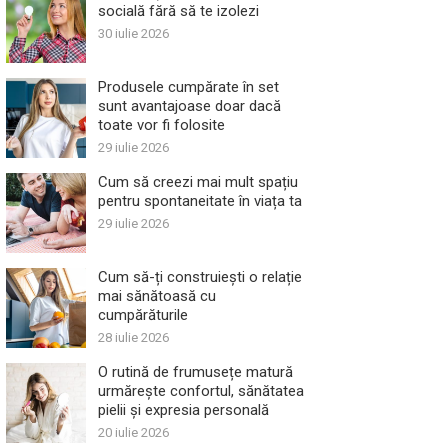
socială fără să te izolezi
30 iulie 2026
Produsele cumpărate în set
sunt avantajoase doar dacă
toate vor fi folosite
29 iulie 2026
Cum să creezi mai mult spațiu
pentru spontaneitate în viața ta
29 iulie 2026
Cum să-ți construiești o relație
mai sănătoasă cu
cumpărăturile
28 iulie 2026
O rutină de frumusețe matură
urmărește confortul, sănătatea
pielii și expresia personală
20 iulie 2026