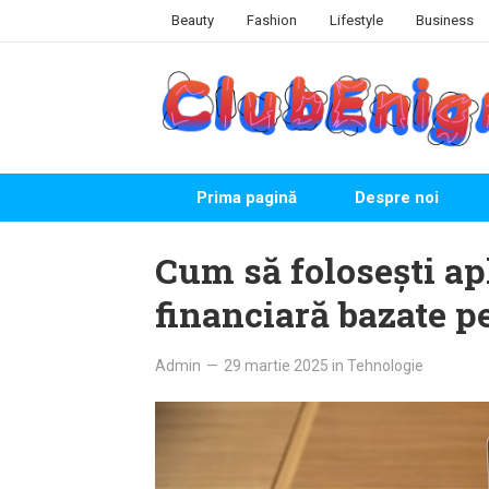
Skip
Beauty
Fashion
Lifestyle
Business
to
content
Prima pagină
Despre noi
Cum să folosești apl
financiară bazate p
Admin
—
29 martie 2025
in
Tehnologie