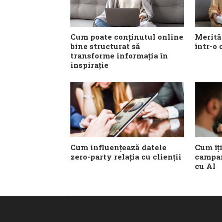
Cum poate conținutul online
Merită
bine structurat să
într-o
transforme informația în
inspirație
Cum influențează datele
Cum îț
zero-party relația cu clienții
campan
cu AI