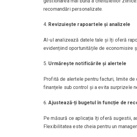
gestionarea mai bună a cheltuielilor zilnice.
recomandări personalizate.
Revizuiește rapoartele și analizele
AI-ul analizează datele tale și îți oferă ra
evidențiind oportunitățile de economisire și
Urmărește notificările și alertele
Profită de alertele pentru facturi, limite de
finanțele sub control și a evita surprizele 
Ajustează-ți bugetul în funcție de re
Pe măsură ce aplicația îți oferă sugestii, a
Flexibilitatea este cheia pentru un managem