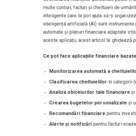
multe conturi, facturi și cheltuieli de urmări
inteligente care te pot ajuta să-ți organizez
inteligență artificială (AI) sunt instrument
automate și planuri financiare adaptate stilu
aceste aplicații, acest articol te ghidează 
Ce pot face aplicațiile financiare bazat
Monitorizarea automată a cheltuielil
Clasificarea cheltuielilor
în categorii 
Analiza obiceiurilor tale financiare
și
Crearea bugetelor personalizate
și u
Recomandări financiare
pentru investi
Alerte și notificări
pentru facturi scade