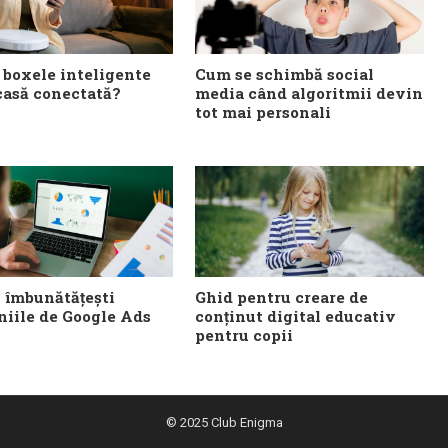
 boxele inteligente
Cum se schimbă social
 casă conectată?
media când algoritmii devin
tot mai personali
i îmbunătățești
Ghid pentru creare de
iile de Google Ads
conținut digital educativ
pentru copii
© 2025
Club Enigma