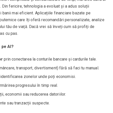
t. Din fericire, tehnologia a evoluat și a adus soluții
i banii mai eficient. Aplicațiile financiare bazate pe
e puternice care îți oferă recomandări personalizate, analize
lui tău de viață. Dacă vrei să înveți cum să profiți de
pas cu pas.
e pe AI?
or
prin conectarea la conturile bancare și cardurile tale.
(mâncare, transport, divertisment) fără să faci tu manual.
 identificarea zonelor unde poți economisi.
rmărirea progresului în timp real.
ții, economii sau reducerea datoriilor.
nte sau tranzacții suspecte.