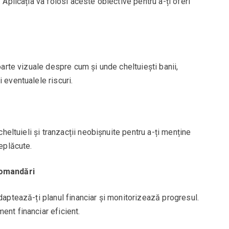
 Aplicația va folosi aceste obiective pentru a-ți oferi
poarte vizuale despre cum și unde cheltuiești banii,
 eventualele riscuri.
 cheltuieli și tranzacții neobișnuite pentru a-ți menține
neplăcute.
comandări
daptează-ți planul financiar și monitorizează progresul.
ent financiar eficient.