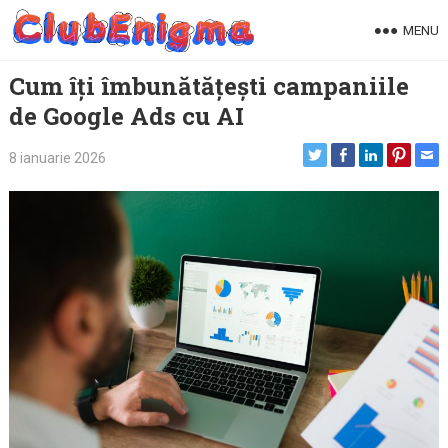
Skip
MENU
to
content
Cum îți îmbunătățești campaniile
de Google Ads cu AI
8 ianuarie 2026