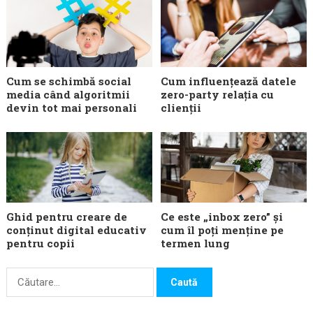
Cum se schimbă social
Cum influențează datele
media când algoritmii
zero-party relația cu
devin tot mai personali
clienții
Ghid pentru creare de
Ce este „inbox zero” și
conținut digital educativ
cum îl poți menține pe
pentru copii
termen lung
Caută
după: