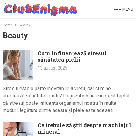
Skip
MENU
to
content
Home
Beauty
Beauty
Cum influențează stresul
sănătatea pielii
13 august 2025
Stresul este o parte inevitabilă a vieții, dar cum ne
afectează sănătatea pielii? Deși este bine cunoscut faptul
că stresul poate influența organismul nostru în multe
moduri, legătura dintre acesta și piele este adesea
subestimată.…
Ce trebuie să știi despre machiajul
mineral