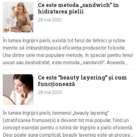
Ce este metoda „sandwich” în
hidratarea pielii
28 mai 2025
În lumea îngrijirii pielii, există tot felul de tehnici și rutine
menite să îmbunătățească eficiența produselor folosite.
Una dintre cele mai populare metode, în special pentru tenul
uscat sau deshidratat, este metoda „sandwich”. Această
tehnică este…
Ce este “beauty layering” și cum
funcționează
28 mai 2025
În lumea îngrijirii pielii, termenul „beauty layering”
(stratificarea frumuseții) a devenit tot mai popular, fiind un
concept esențial pentru o rutină de îngrijire a pielii eficientă.
Deși poate suna complicat, beauty layering este un proces…