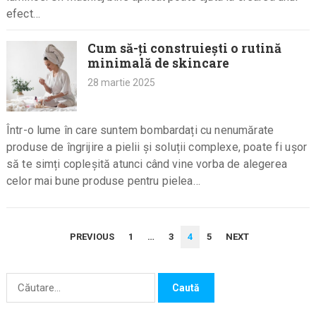
efect…
Cum să-ți construiești o rutină
minimală de skincare
28 martie 2025
Într-o lume în care suntem bombardați cu nenumărate
produse de îngrijire a pielii și soluții complexe, poate fi ușor
să te simți copleșită atunci când vine vorba de alegerea
celor mai bune produse pentru pielea…
PAGINAȚIE
PREVIOUS
1
…
3
4
5
NEXT
ARTICOLE
Caută
după: