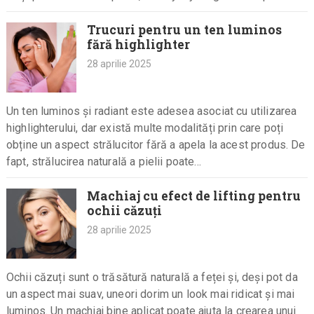
Trucuri pentru un ten luminos
fără highlighter
28 aprilie 2025
Un ten luminos și radiant este adesea asociat cu utilizarea
highlighterului, dar există multe modalități prin care poți
obține un aspect strălucitor fără a apela la acest produs. De
fapt, strălucirea naturală a pielii poate…
Machiaj cu efect de lifting pentru
ochii căzuți
28 aprilie 2025
Ochii căzuți sunt o trăsătură naturală a feței și, deși pot da
un aspect mai suav, uneori dorim un look mai ridicat și mai
luminos. Un machiaj bine aplicat poate ajuta la crearea unui