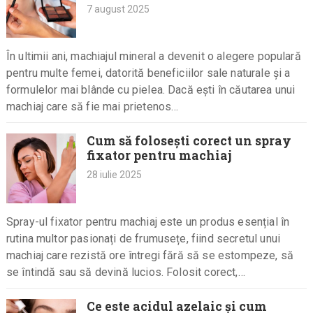
7 august 2025
În ultimii ani, machiajul mineral a devenit o alegere populară
pentru multe femei, datorită beneficiilor sale naturale și a
formulelor mai blânde cu pielea. Dacă ești în căutarea unui
machiaj care să fie mai prietenos…
Cum să folosești corect un spray
fixator pentru machiaj
28 iulie 2025
Spray-ul fixator pentru machiaj este un produs esențial în
rutina multor pasionați de frumusețe, fiind secretul unui
machiaj care rezistă ore întregi fără să se estompeze, să
se întindă sau să devină lucios. Folosit corect,…
Ce este acidul azelaic și cum