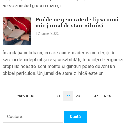
adesea includ grupuri mari și…
Probleme generate de lipsa unui
mic jurnal de stare zilnică
12 iunie 2025
În agitația cotidiană, în care suntem adesea copleșiți de
sarcini de îndeplinit și responsabilități, tendința de a ignora
propriile noastre sentimente și gânduri poate deveni un
obicei periculos. Un jurnal de stare zilnică este un…
PAGINAȚIE
PREVIOUS
1
…
21
22
23
…
32
NEXT
ARTICOLE
Caută
după: