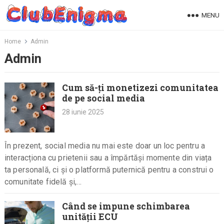
Skip
MENU
to
content
Home
Admin
Admin
Cum să-ți monetizezi comunitatea
de pe social media
28 iunie 2025
În prezent, social media nu mai este doar un loc pentru a
interacționa cu prietenii sau a împărtăși momente din viața
ta personală, ci și o platformă puternică pentru a construi o
comunitate fidelă și,…
Când se impune schimbarea
unității ECU