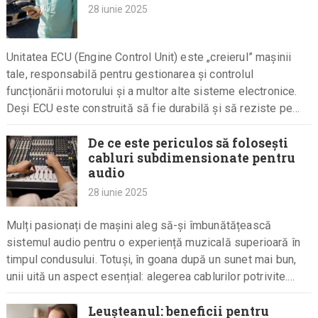
28 iunie 2025
Unitatea ECU (Engine Control Unit) este „creierul” mașinii
tale, responsabilă pentru gestionarea și controlul
funcționării motorului și a multor alte sisteme electronice.
Deși ECU este construită să fie durabilă și să reziste pe
întreaga durată…
De ce este periculos să folosești
cabluri subdimensionate pentru
audio
28 iunie 2025
Mulți pasionați de mașini aleg să-și îmbunătățească
sistemul audio pentru o experiență muzicală superioară în
timpul condusului. Totuși, în goana după un sunet mai bun,
unii uită un aspect esențial: alegerea cablurilor potrivite.
Folosirea cablurilor…
Leușteanul: beneficii pentru