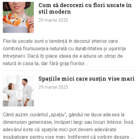
Cum să decorezi cu flori uscate în
stil modern
29 martie 2025
Florile uscate sunt o tendință în decorul interior care
combină frumusețea naturală cu durabilitatea și ușurința
întreținerii. Dacă îți place ideea de a aduce un strop de
natură în casa ta, dar fără grija florilor…
Spațiile mici care susțin vise mari
29 martie 2025
Când auzim cuvântul „spațiu”, gândul ne duce adesea la
dimensiuni generoase, încăperi largi sau locuri întinse. Însă
adevărul este că spațiile mici pot deveni adevărate
incubatoare pentru vise mari. Indiferent că vorbim despre un