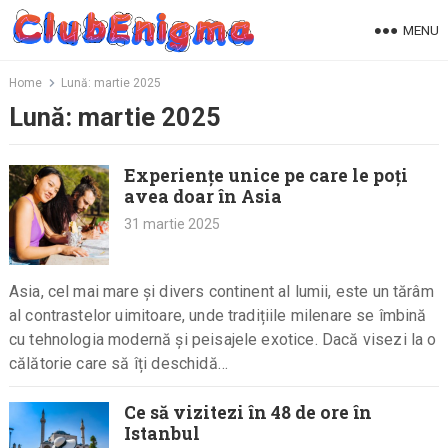
Skip
MENU
to
content
Home
Lună:
martie 2025
Lună:
martie 2025
Experiențe unice pe care le poți
avea doar în Asia
31 martie 2025
Asia, cel mai mare și divers continent al lumii, este un tărâm
al contrastelor uimitoare, unde tradițiile milenare se îmbină
cu tehnologia modernă și peisajele exotice. Dacă visezi la o
călătorie care să îți deschidă…
Ce să vizitezi în 48 de ore în
Istanbul