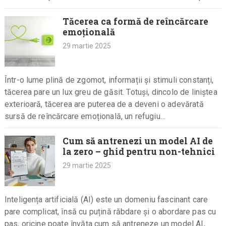
colț…
Tăcerea ca formă de reîncărcare
emoțională
29 martie 2025
Într-o lume plină de zgomot, informații și stimuli constanți,
tăcerea pare un lux greu de găsit. Totuși, dincolo de liniștea
exterioară, tăcerea are puterea de a deveni o adevărată
sursă de reîncărcare emoțională, un refugiu…
Cum să antrenezi un model AI de
la zero – ghid pentru non-tehnici
29 martie 2025
Inteligența artificială (AI) este un domeniu fascinant care
pare complicat, însă cu puțină răbdare și o abordare pas cu
pas, oricine poate învăța cum să antreneze un model AI,