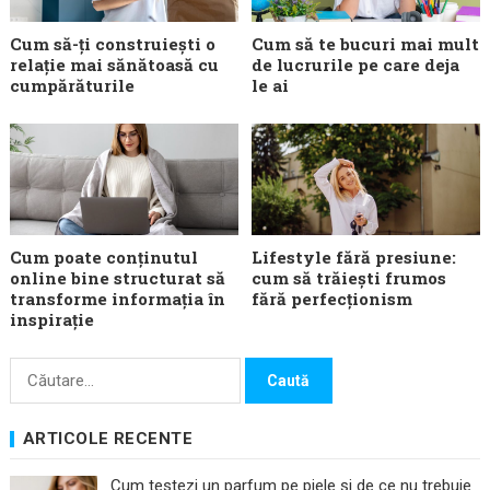
Cum să-ți construiești o
Cum să te bucuri mai mult
relație mai sănătoasă cu
de lucrurile pe care deja
cumpărăturile
le ai
Cum poate conținutul
Lifestyle fără presiune:
online bine structurat să
cum să trăiești frumos
transforme informația în
fără perfecționism
inspirație
Caută
după:
ARTICOLE RECENTE
Cum testezi un parfum pe piele și de ce nu trebuie