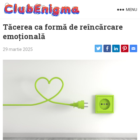
Skip
MENU
to
content
Tăcerea ca formă de reîncărcare
emoțională
29 martie 2025