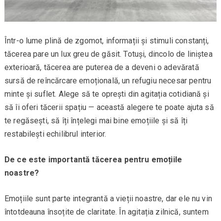
Într-o lume plină de zgomot, informații și stimuli constanți,
tăcerea pare un lux greu de găsit. Totuși, dincolo de liniștea
exterioară, tăcerea are puterea de a deveni o adevărată
sursă de reîncărcare emoțională, un refugiu necesar pentru
minte și suflet. Alege să te oprești din agitația cotidiană și
să îi oferi tăcerii spațiu — această alegere te poate ajuta să
te regăsești, să îți înțelegi mai bine emoțiile și să îți
restabilești echilibrul interior.
De ce este importantă tăcerea pentru emoțiile
noastre?
Emoțiile sunt parte integrantă a vieții noastre, dar ele nu vin
întotdeauna însoțite de claritate. În agitația zilnică, suntem