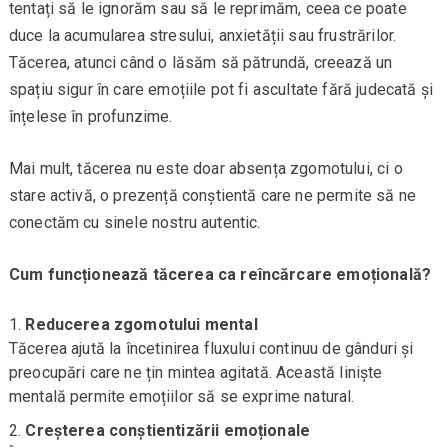
tentați să le ignorăm sau să le reprimăm, ceea ce poate
duce la acumularea stresului, anxietății sau frustrărilor.
Tăcerea, atunci când o lăsăm să pătrundă, creează un
spațiu sigur în care emoțiile pot fi ascultate fără judecată și
înțelese în profunzime.
Mai mult, tăcerea nu este doar absența zgomotului, ci o
stare activă, o prezență conștientă care ne permite să ne
conectăm cu sinele nostru autentic.
Cum funcționează tăcerea ca reîncărcare emoțională?
Reducerea zgomotului mental
Tăcerea ajută la încetinirea fluxului continuu de gânduri și
preocupări care ne țin mintea agitată. Această liniște
mentală permite emoțiilor să se exprime natural.
Creșterea conștientizării emoționale