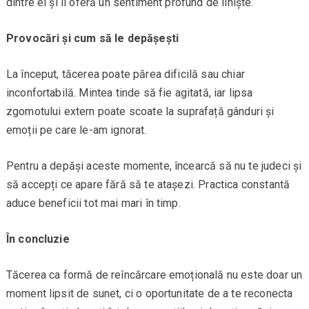
dintre ei și îi oferă un sentiment profund de liniște.
Provocări și cum să le depășești
La început, tăcerea poate părea dificilă sau chiar
inconfortabilă. Mintea tinde să fie agitată, iar lipsa
zgomotului extern poate scoate la suprafață gânduri și
emoții pe care le-am ignorat.
Pentru a depăși aceste momente, încearcă să nu te judeci și
să accepți ce apare fără să te atașezi. Practica constantă
aduce beneficii tot mai mari în timp.
În concluzie
Tăcerea ca formă de reîncărcare emoțională nu este doar un
moment lipsit de sunet, ci o oportunitate de a te reconecta