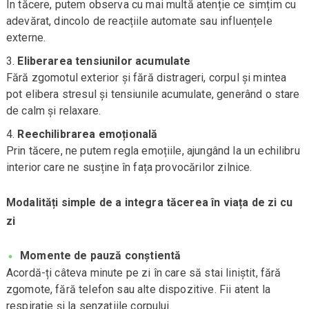
În tăcere, putem observa cu mai multă atenție ce simțim cu
adevărat, dincolo de reacțiile automate sau influențele
externe.
Eliberarea tensiunilor acumulate
Fără zgomotul exterior și fără distrageri, corpul și mintea
pot elibera stresul și tensiunile acumulate, generând o stare
de calm și relaxare.
Reechilibrarea emoțională
Prin tăcere, ne putem regla emoțiile, ajungând la un echilibru
interior care ne susține în fața provocărilor zilnice.
Modalități simple de a integra tăcerea în viața de zi cu
zi
Momente de pauză conștientă
Acordă-ți câteva minute pe zi în care să stai liniștit, fără
zgomote, fără telefon sau alte dispozitive. Fii atent la
respirație și la senzațiile corpului.