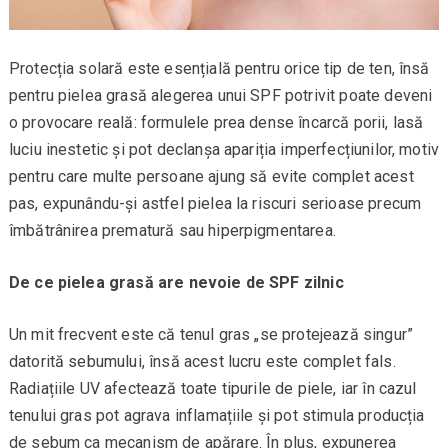
Protecția solară este esențială pentru orice tip de ten, însă
pentru pielea grasă alegerea unui SPF potrivit poate deveni
o provocare reală: formulele prea dense încarcă porii, lasă
luciu inestetic și pot declanșa apariția imperfecțiunilor, motiv
pentru care multe persoane ajung să evite complet acest
pas, expunându-și astfel pielea la riscuri serioase precum
îmbătrânirea prematură sau hiperpigmentarea.
De ce pielea grasă are nevoie de SPF zilnic
Un mit frecvent este că tenul gras „se protejează singur”
datorită sebumului, însă acest lucru este complet fals.
Radiațiile UV afectează toate tipurile de piele, iar în cazul
tenului gras pot agrava inflamațiile și pot stimula producția
de sebum ca mecanism de apărare. În plus, expunerea