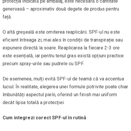
protecția indicată pe ambalaj, este necesară o cantitate
generoasă – aproximativ două degete de produs pentru
față.
O altă greșeală este omiterea reaplicării. SPF-ul nu este
eficient întreaga zi, mai ales în condiții de transpirație sau
expunere directă la soare. Reaplicarea la fiecare 2-3 ore
este esențială, iar pentru tenul gras există opțiuni practice
precum spray-urile sau pudrele cu SPF.
De asemenea, mulți evită SPF-ul de teamă că va accentua
luciul. În realitate, alegerea unei formule potrivite poate chiar
îmbunătăți aspectul pielii, oferind un finish mai uniform
decât lipsa totală a protecției.
Cum integrezi corect SPF-ul în rutină