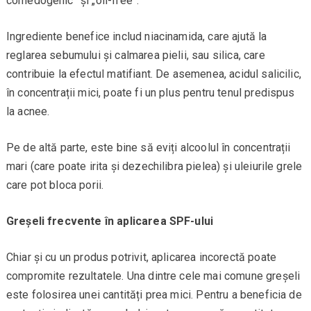
comedogenic” și „oil-free”.
Ingrediente benefice includ niacinamida, care ajută la
reglarea sebumului și calmarea pielii, sau silica, care
contribuie la efectul matifiant. De asemenea, acidul salicilic,
în concentrații mici, poate fi un plus pentru tenul predispus
la acnee.
Pe de altă parte, este bine să eviți alcoolul în concentrații
mari (care poate irita și dezechilibra pielea) și uleiurile grele
care pot bloca porii.
Greșeli frecvente în aplicarea SPF-ului
Chiar și cu un produs potrivit, aplicarea incorectă poate
compromite rezultatele. Una dintre cele mai comune greșeli
este folosirea unei cantități prea mici. Pentru a beneficia de