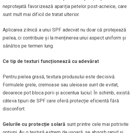
neprotejată favorizează apariția petelor post-acneice, care
sunt mult mai dificil de tratat ulterior.
Aplicarea zilnică a unui SPF adecvat nu doar că protejează
pielea, ci contribuie și la menținerea unui aspect uniform și
sănătos pe termen lung.
Ce tip de texturi funcționează cu adevărat
Pentru pielea grasă, textura produsului este decisivă.
Formulele grele, cremoase sau uleioase sunt de evitat,
deoarece pot bloca porii și accentua luciul. În schimb, există
câteva tipuri de SPF care oferă protecție eficientă fără
disconfort:
Gelurile cu protecție solară
sunt printre cele mai potrivite
opțiuni. Au o textură extrem de ușoară, se absorb rapid și