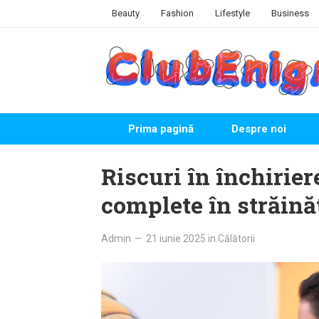
Skip
Beauty
Fashion
Lifestyle
Business
to
content
Prima pagină
Despre noi
Riscuri în închirier
complete în străină
Admin
—
21 iunie 2025
in
Călătorii