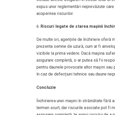
expus unor reglementări neprevăzute care 
acoperirea riscurilor.
Riscuri legate de starea mașinii închi
De multe ori, agențiile de închiriere oferă m
prezenta semne de uzură, cum ar fi anvelop
vizibile la prima vedere. Dacă mașina suferă
asigurare completă, s-ar putea să fii respon
pentru daunele provocate altor mașini sau p
în caz de defecțiuni tehnice sau daune nepr
Concluzie
Închirierea unei mașini în străinătate făr
termen scurt, dar riscurile asociate pot fi m
asigurare completă, te expui riscului de a p