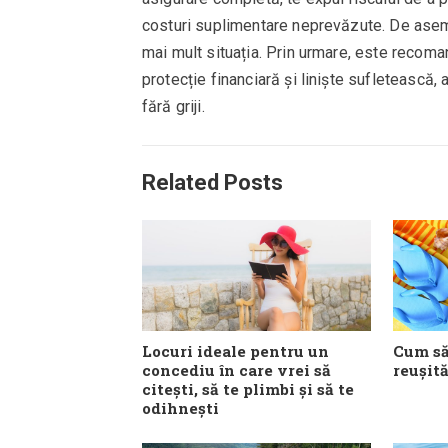
costuri suplimentare neprevăzute. De asemen
mai mult situația. Prin urmare, este recoma
protecție financiară și liniște sufletească,
fără griji.
Related Posts
Locuri ideale pentru un
Cum să-
concediu în care vrei să
reușită
citești, să te plimbi și să te
odihnești