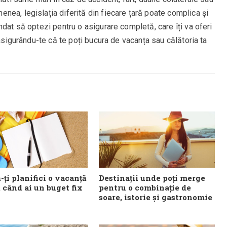
ea, legislația diferită din fiecare țară poate complica și
ndat să optezi pentru o asigurare completă, care îți va oferi
 asigurându-te că te poți bucura de vacanța sau călătoria ta
ți planifici o vacanță
Destinații unde poți merge
 când ai un buget fix
pentru o combinație de
soare, istorie și gastronomie