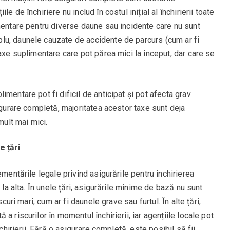
 de închiriere nu includ în costul inițial al închirierii toate
mentare pentru diverse daune sau incidente care nu sunt
lu, daunele cauzate de accidente de parcurs (cum ar fi
taxe suplimentare care pot părea mici la început, dar care se
mentare pot fi dificil de anticipat și pot afecta grav
igurare completă, majoritatea acestor taxe sunt deja
mult mai mici.
e țări
ementările legale privind asigurările pentru închirierea
 la alta. În unele țări, asigurările minime de bază nu sunt
scuri mari, cum ar fi daunele grave sau furtul. În alte țări,
a riscurilor în momentul închirierii, iar agențiile locale pot
nchirierii. Fără o asigurare completă, este posibil să fii