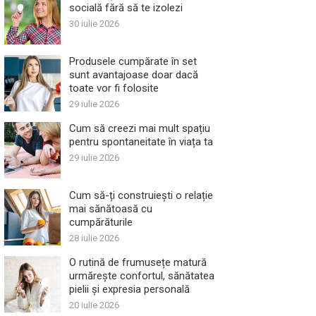
socială fără să te izolezi
30 iulie 2026
Produsele cumpărate în set
sunt avantajoase doar dacă
toate vor fi folosite
29 iulie 2026
Cum să creezi mai mult spațiu
pentru spontaneitate în viața ta
29 iulie 2026
Cum să-ți construiești o relație
mai sănătoasă cu
cumpărăturile
28 iulie 2026
O rutină de frumusețe matură
urmărește confortul, sănătatea
pielii și expresia personală
20 iulie 2026