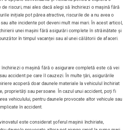
 de riscuri, mai ales dacă alegi să închiriezi o mașină fără
ile inițiale pot părea atractive, riscurile de a nu avea o
sau alte incidente pot deveni mult mai mari. În acest articol,
hirierii unei mașini fără asigurări complete în străinătate și
nzător în timpul vacanței sau al unei călătorii de afaceri.
nd închiriezi o mașină fără o asigurare completă este că vei
au accident pe care îl cauzezi. În multe țări, asigurările
iriere acoperă doar daunele materiale la vehiculul închiriat
, proprietăți sau persoane. În cazul unui accident, poți fi
area vehiculului, pentru daunele provocate altor vehicule sau
implicate în accident.
vinovatul este considerat șoferul mașinii închiriate,
entru daunele provocate altora pot ajunge rapid la sume mari.