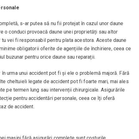
ersonale
ompletă, s-ar putea să nu fii protejat în cazul unor daune
e o conduci provoacă daune unei proprietăți sau altor
ar tu vei fi responsabil pentru plata acestora. Aceste daune
minime obligatorii oferite de agențiile de închiriere, ceea ce
iul buzunar pentru orice daune sau reparații.
n urma unui accident pot fi și ele o problemă majoră. Fără
te cheltuieli legate de accident pot fi foarte mari, mai ales
e pe termen lung sau intervenții chirurgicale. Asigurările
tecție pentru accidentări personale, ceea ce îți oferă
 caz de accident.
 unei mașini fără asigurări complete sunt costurile