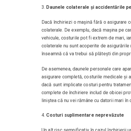
Daunele colaterale și accidentările p
Dacă închiriezi o mașină fără o asigurare c
colaterale. De exemplu, dacă mașina pe car
vehicule, costurile pot fi extrem de mari, i
colaterale nu sunt acoperite de asigurările 
înseamnă că va trebui să plătești din propr
De asemenea, daunele personale care apar î
asigurare completă, costurile medicale și al
dacă sunt implicate costuri pentru tratament
complete de închiriere includ de obicei pro
liniștea că nu vei rămâne cu datorii mari în
Costuri suplimentare neprevăzute
Un alt risc semnificativ în cazul închirierii