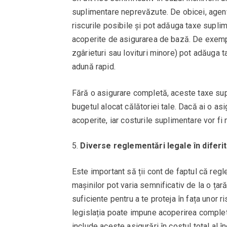
suplimentare neprevăzute. De obicei, agențiile
riscurile posibile și pot adăuga taxe supli
acoperite de asigurarea de bază. De exemp
zgârieturi sau lovituri minore) pot adăuga 
adună rapid.
Fără o asigurare completă, aceste taxe supli
bugetul alocat călătoriei tale. Dacă ai o as
acoperite, iar costurile suplimentare vor fi 
Diverse reglementări legale în diferit
Este important să ții cont de faptul că regl
mașinilor pot varia semnificativ de la o țară
suficiente pentru a te proteja în fața unor ri
legislația poate impune acoperirea completă 
include aceste asigurări în costul total al î