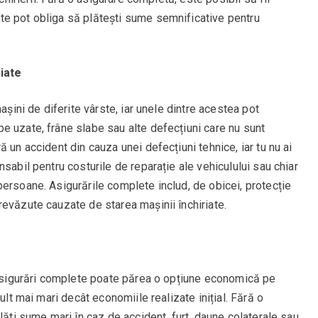
te pot obliga să plătești sume semnificative pentru
riate
așini de diferite vârste, iar unele dintre acestea pot
e uzate, frâne slabe sau alte defecțiuni care nu sunt
 un accident din cauza unei defecțiuni tehnice, iar tu nu ai
sabil pentru costurile de reparație ale vehiculului sau chiar
ersoane. Asigurările complete includ, de obicei, protecție
evăzute cauzate de starea mașinii închiriate.
ă asigurări complete poate părea o opțiune economică pe
ult mai mari decât economiile realizate inițial. Fără o
lăti sume mari în caz de accident, furt, daune colaterale sau