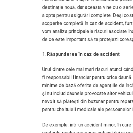
destinație nouă, dar aceasta vine cu o serie
a opta pentru asigurări complete. Deși costur
acoperire completă în caz de accident, furt 
vom analiza principalele riscuri asociate înc
de ce este important să te protejezi corespu
Răspunderea în caz de accident
Unul dintre cele mai mari riscuri atunci câ
fi responsabil financiar pentru orice daună s
minime de bază oferite de agențiile de înch
și nu includ daunele provocate altor vehicule
nevoit să plătești din buzunar pentru repar
pentru cheltuieli medicale ale persoanelor 
De exemplu, într-un accident minor, în care 
costurile pentru repararea vehiculului și p