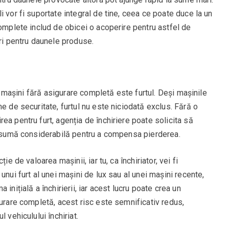
 vor fi suportate integral de tine, ceea ce poate duce la un
complete includ de obicei o acoperire pentru astfel de
ari pentru daunele produse.
ei mașini fără asigurare completă este furtul. Deși mașinile
e de securitate, furtul nu este niciodată exclus. Fără o
ea pentru furt, agenția de închiriere poate solicita să
 o sumă considerabilă pentru a compensa pierderea.
ie de valoarea mașinii, iar tu, ca închiriator, vei fi
unui furt al unei mașini de lux sau al unei mașini recente,
inițială a închirierii, iar acest lucru poate crea un
gurare completă, acest risc este semnificativ redus,
 vehiculului închiriat.