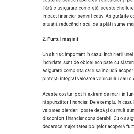
Fără o asigurare completă, aceste cheltuieli
impact financiar semnificativ. Asigurările 
situații, reducând riscul de a plăti sume m
Furtul mașinii
Un alt risc important în cazul închirierii un
închiriate sunt de obicei echipate cu sistem
asigurare completă care să includă acoperir
plătești integral valoarea vehiculului sau
Aceste costuri pot fi extrem de mari, în funcț
răspunzător financiar. De exemplu, în cazul 
valoarea pierderii poate depăși cu mult suma 
disconfort financiar considerabil. Cu o asi
deoarece majoritatea polițelor acoperă furtul