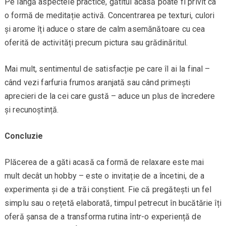
Pe lângă aspectele practice, gătitul acasă poate fi privit ca
o formă de meditație activă. Concentrarea pe texturi, culori
și arome îți aduce o stare de calm asemănătoare cu cea
oferită de activități precum pictura sau grădinăritul.
Mai mult, sentimentul de satisfacție pe care îl ai la final –
când vezi farfuria frumos aranjată sau când primești
aprecieri de la cei care gustă – aduce un plus de încredere
și recunoștință.
Concluzie
Plăcerea de a găti acasă ca formă de relaxare este mai
mult decât un hobby – este o invitație de a încetini, de a
experimenta și de a trăi conștient. Fie că pregătești un fel
simplu sau o rețetă elaborată, timpul petrecut în bucătărie îți
oferă șansa de a transforma rutina într-o experiență de