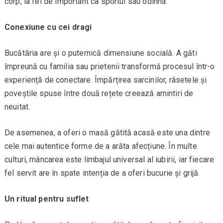
corp, la fel de important ca sportul sau odihna.
Conexiune cu cei dragi
Bucătăria are și o puternică dimensiune socială. A găti
împreună cu familia sau prietenii transformă procesul într-o
experiență de conectare. Împărțirea sarcinilor, râsetele și
poveștile spuse între două rețete creează amintiri de
neuitat.
De asemenea, a oferi o masă gătită acasă este una dintre
cele mai autentice forme de a arăta afecțiune. În multe
culturi, mâncarea este limbajul universal al iubirii, iar fiecare
fel servit are în spate intenția de a oferi bucurie și grijă.
Un ritual pentru suflet