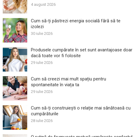
4 august 2026
Cum să-ți păstrezi energia socială fără să te
izolezi
30 iulie 2026
Produsele cumpărate în set sunt avantajoase doar
dacă toate vor fi folosite
29 iulie 2026
Cum să creezi mai mult spațiu pentru
spontaneitate în viața ta
29 iulie 2026
Cum să-ți construiești o relație mai sănătoasă cu
cumpărăturile
28 iulie 2026
O rutină de frumusețe matură urmărește confortul,