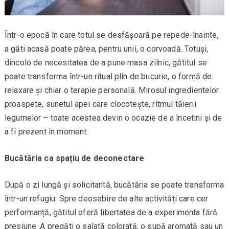
Într-o epocă în care totul se desfășoară pe repede-înainte,
a găti acasă poate părea, pentru unii, o corvoadă. Totuși,
dincolo de necesitatea de a pune masa zilnic, gătitul se
poate transforma într-un ritual plin de bucurie, o formă de
relaxare și chiar o terapie personală. Mirosul ingredientelor
proaspete, sunetul apei care clocotește, ritmul tăierii
legumelor – toate acestea devin o ocazie de a încetini și de
a fi prezent în moment.
Bucătăria ca spațiu de deconectare
După o zi lungă și solicitantă, bucătăria se poate transforma
într-un refugiu. Spre deosebire de alte activități care cer
performanță, gătitul oferă libertatea de a experimenta fără
presiune. A pregăti o salată colorată, o supă aromată sau un