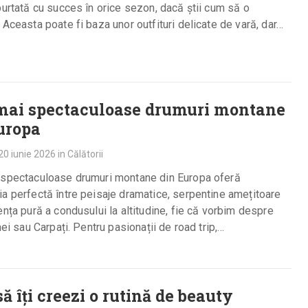
purtată cu succes în orice sezon, dacă știi cum să o
 Aceasta poate fi baza unor outfituri delicate de vară, dar…
mai spectaculoase drumuri montane
uropa
20 iunie 2026
in
Călătorii
 spectaculoase drumuri montane din Europa oferă
a perfectă între peisaje dramatice, serpentine amețitoare
ența pură a condusului la altitudine, fie că vorbim despre
inei sau Carpați. Pentru pasionații de road trip,…
ă îți creezi o rutină de beauty