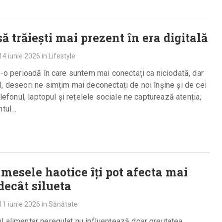
ă trăiești mai prezent în era digitală
14 iunie 2026
in
Lifestyle
r-o perioadă în care suntem mai conectați ca niciodată, dar
, deseori ne simțim mai deconectați de noi înșine și de cei
Telefonul, laptopul și rețelele sociale ne capturează atenția,
ntul…
 mesele haotice îți pot afecta mai
decât silueta
11 iunie 2026
in
Sănătate
 alimentar neregulat nu influențează doar greutatea