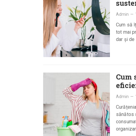
suste
Admin
—
Cum să îț
tot mai p
dar și de
Cum s
eficie
Admin
—
Curățenia
sănătos ș
consumato
organizar