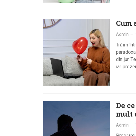
Cum s
Admin
—
Trăim înt
paradoxal
din jur. 
iar preze
De ce
mult 
Admin
—
Programul