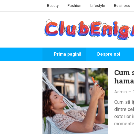
Skip
Beauty
Fashion
Lifestyle
Business
to
content
Prima pagină
Despre noi
Cum s
hamac
Admin
—
Cum să îț
dintre ce
exterior 
moment