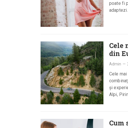
poate fi 
adaptezi.
Cele 
din E
Admin
—
Cele mai
combinați
și experi
Alpi, Pir
Cum s