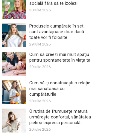
socială fără să te izolezi
30 iulie 2026
Produsele cumpărate în set
sunt avantajoase doar dacă
toate vor fi folosite
29 iulie 2026
Cum să creezi mai mult spațiu
pentru spontaneitate în viața ta
29 iulie 2026
Cum să-ți construiești o relație
mai sănătoasă cu
cumpărăturile
28 iulie 2026
O rutină de frumusețe matură
urmărește confortul, sănătatea
pielii și expresia personală
20 iulie 2026