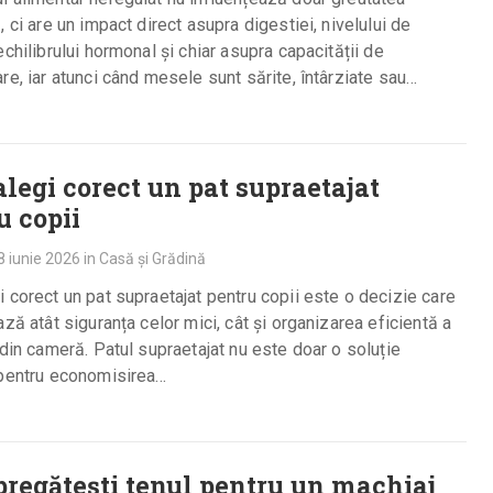
, ci are un impact direct asupra digestiei, nivelului de
echilibrului hormonal și chiar asupra capacității de
re, iar atunci când mesele sunt sărite, întârziate sau
te…
legi corect un pat supraetajat
u copii
8 iunie 2026
in
Casă și Grădină
 corect un pat supraetajat pentru copii este o decizie care
ază atât siguranța celor mici, cât și organizarea eficientă a
 din cameră. Patul supraetajat nu este doar o soluție
 pentru economisirea…
regătești tenul pentru un machiaj