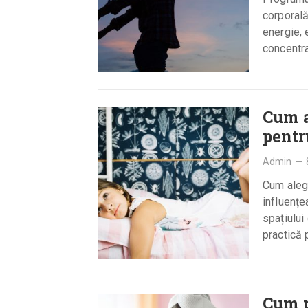
corporală
energie, 
concentra
consuma
Cum a
pentr
Admin
—
Cum alegi
influențe
spațiului
practică
Cum p