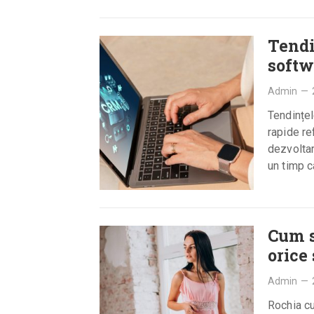
Tendi
softw
Admin
—
Tendințel
rapide re
dezvoltar
un timp c
Cum să
orice
Admin
—
Rochia cu