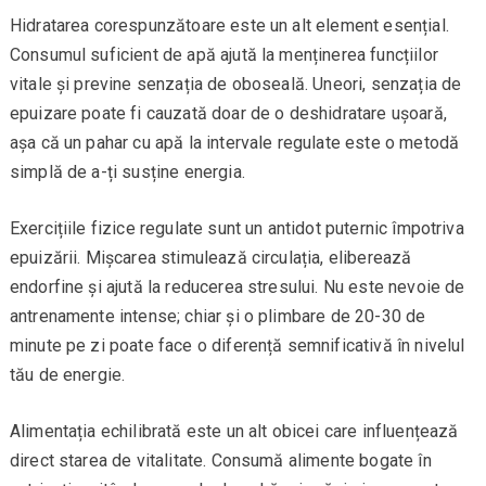
Hidratarea corespunzătoare este un alt element esențial.
Consumul suficient de apă ajută la menținerea funcțiilor
vitale și previne senzația de oboseală. Uneori, senzația de
epuizare poate fi cauzată doar de o deshidratare ușoară,
așa că un pahar cu apă la intervale regulate este o metodă
simplă de a-ți susține energia.
Exercițiile fizice regulate sunt un antidot puternic împotriva
epuizării. Mișcarea stimulează circulația, eliberează
endorfine și ajută la reducerea stresului. Nu este nevoie de
antrenamente intense; chiar și o plimbare de 20-30 de
minute pe zi poate face o diferență semnificativă în nivelul
tău de energie.
Alimentația echilibrată este un alt obicei care influențează
direct starea de vitalitate. Consumă alimente bogate în