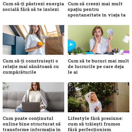
Cum să-ți păstrezi energia
Cum să creezi mai mult
socială fără să te izolezi
spațiu pentru
spontaneitate în viața ta
Cum să-ți construiești o
Cum să te bucuri mai mult
relație mai sănătoasă cu
de lucrurile pe care deja
cumpărăturile
le ai
Cum poate conținutul
Lifestyle fără presiune:
online bine structurat să
cum să trăiești frumos
transforme informația în
fără perfecționism