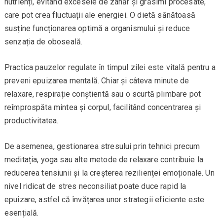
nutrienți, evitând excesele de zahăr și grăsimi procesate,
care pot crea fluctuații ale energiei. O dietă sănătoasă
susține funcționarea optimă a organismului și reduce
senzația de oboseală.
Practica pauzelor regulate în timpul zilei este vitală pentru a
preveni epuizarea mentală. Chiar și câteva minute de
relaxare, respirație conștientă sau o scurtă plimbare pot
reîmprospăta mintea și corpul, facilitând concentrarea și
productivitatea.
De asemenea, gestionarea stresului prin tehnici precum
meditația, yoga sau alte metode de relaxare contribuie la
reducerea tensiunii și la creșterea rezilienței emoționale. Un
nivel ridicat de stres neconsiliat poate duce rapid la
epuizare, astfel că învățarea unor strategii eficiente este
esențială.