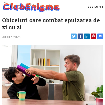
Skip
MENU
to
content
Obiceiuri care combat epuizarea de
zi cu zi
30 iulie 2025