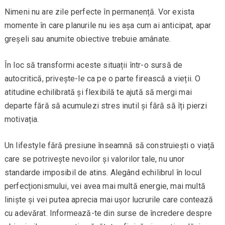
Nimeni nu are zile perfecte în permanență. Vor exista
momente în care planurile nu ies așa cum ai anticipat, apar
greșeli sau anumite obiective trebuie amânate.
În loc să transformi aceste situații într-o sursă de
autocritică, privește-le ca pe o parte firească a vieții. O
atitudine echilibrată și flexibilă te ajută să mergi mai
departe fără să acumulezi stres inutil și fără să îți pierzi
motivația.
Un lifestyle fără presiune înseamnă să construiești o viață
care se potrivește nevoilor și valorilor tale, nu unor
standarde imposibil de atins. Alegând echilibrul în locul
perfecționismului, vei avea mai multă energie, mai multă
liniște și vei putea aprecia mai ușor lucrurile care contează
cu adevărat. Informează-te din surse de încredere despre