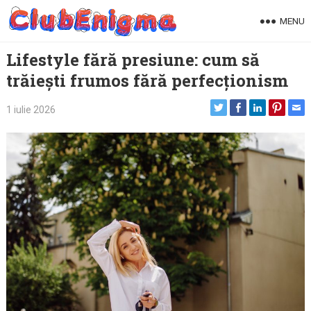
Skip
MENU
to
content
Lifestyle fără presiune: cum să
trăiești frumos fără perfecționism
1 iulie 2026