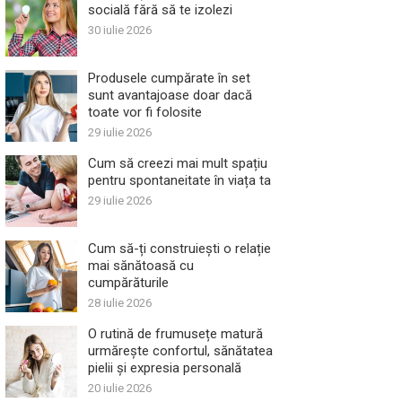
socială fără să te izolezi
30 iulie 2026
Produsele cumpărate în set
sunt avantajoase doar dacă
toate vor fi folosite
29 iulie 2026
Cum să creezi mai mult spațiu
pentru spontaneitate în viața ta
29 iulie 2026
Cum să-ți construiești o relație
mai sănătoasă cu
cumpărăturile
28 iulie 2026
O rutină de frumusețe matură
urmărește confortul, sănătatea
pielii și expresia personală
20 iulie 2026