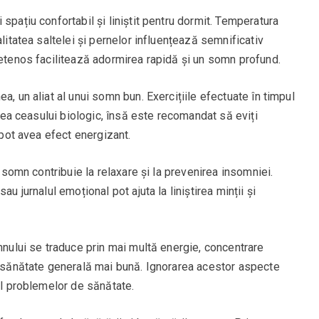
spațiu confortabil și liniștit pentru dormit. Temperatura
alitatea saltelei și pernelor influențează semnificativ
ietenos facilitează adormirea rapidă și un somn profund.
a, un aliat al unui somn bun. Exercițiile efectuate în timpul
larea ceasului biologic, însă este recomandat să eviți
 pot avea efect energizant.
e somn contribuie la relaxare și la prevenirea insomniei.
u jurnalul emoțional pot ajuta la liniștirea minții și
omnului se traduce prin mai multă energie, concentrare
 o sănătate generală mai bună. Ignorarea acestor aspecte
 al problemelor de sănătate.