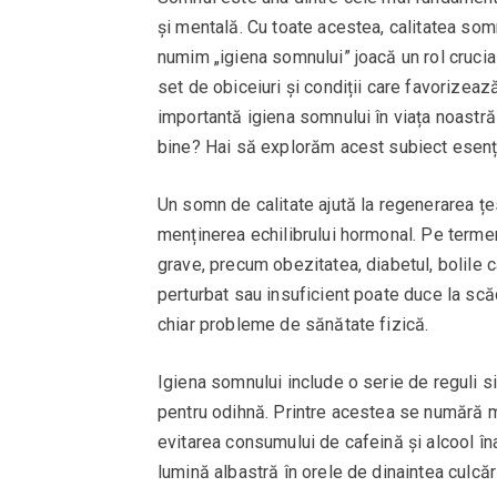
și mentală. Cu toate acestea, calitatea somn
numim „igiena somnului” joacă un rol crucia
set de obiceiuri și condiții care favorizea
importantă igiena somnului în viața noastră
bine? Hai să explorăm acest subiect esenți
Un somn de calitate ajută la regenerarea țe
menținerea echilibrului hormonal. Pe termen
grave, precum obezitatea, diabetul, bolile 
perturbat sau insuficient poate duce la scăd
chiar probleme de sănătate fizică.
Igiena somnului include o serie de reguli si
pentru odihnă. Printre acestea se numără me
evitarea consumului de cafeină și alcool în
lumină albastră în orele de dinaintea culcări