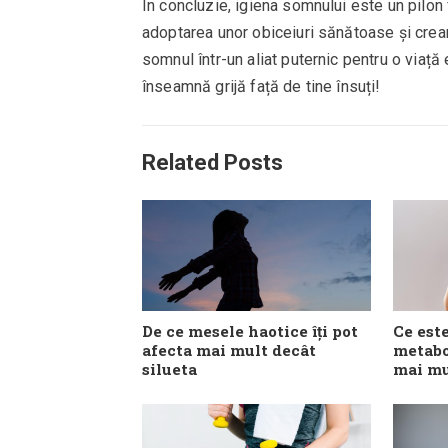
În concluzie, igiena somnului este un pilon 
adoptarea unor obiceiuri sănătoase și cre
somnul într-un aliat puternic pentru o viață 
înseamnă grijă față de tine însuți!
Related Posts
De ce mesele haotice îți pot
Ce est
afecta mai mult decât
metabo
silueta
mai mu