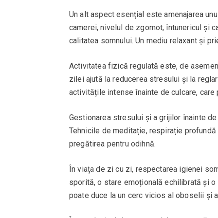
Un alt aspect esențial este amenajarea unui 
camerei, nivelul de zgomot, întunericul și c
calitatea somnului. Un mediu relaxant și pr
Activitatea fizică regulată este, de asemene
zilei ajută la reducerea stresului și la reg
activitățile intense înainte de culcare, care
Gestionarea stresului și a grijilor înainte d
Tehnicile de meditație, respirație profundă sa
pregătirea pentru odihnă.
În viața de zi cu zi, respectarea igienei s
sporită, o stare emoțională echilibrată și
poate duce la un cerc vicios al oboselii și