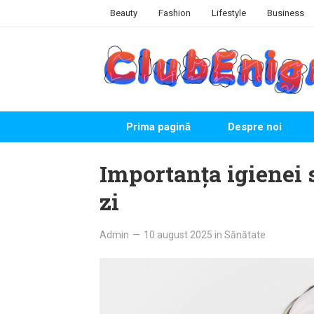
Skip
Beauty
Fashion
Lifestyle
Business
to
content
Prima pagină
Despre noi
Importanța igienei 
zi
Admin
—
10 august 2025
in
Sănătate