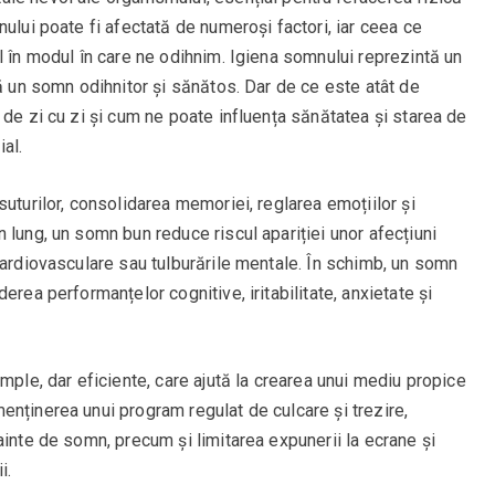
ului poate fi afectată de numeroși factori, iar ceea ce
l în modul în care ne odihnim. Igiena somnului reprezintă un
ză un somn odihnitor și sănătos. Dar de ce este atât de
 de zi cu zi și cum ne poate influența sănătatea și starea de
al.
suturilor, consolidarea memoriei, reglarea emoțiilor și
 lung, un somn bun reduce riscul apariției unor afecțiuni
cardiovasculare sau tulburările mentale. În schimb, un somn
erea performanțelor cognitive, iritabilitate, anxietate și
mple, dar eficiente, care ajută la crearea unui mediu propice
nținerea unui program regulat de culcare și trezire,
ainte de somn, precum și limitarea expunerii la ecrane și
i.