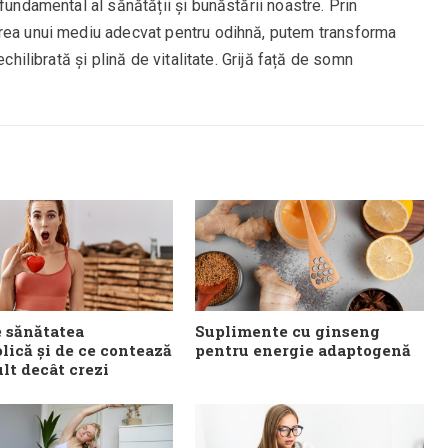
fundamental al sănătății și bunăstării noastre. Prin
area unui mediu adecvat pentru odihnă, putem transforma
echilibrată și plină de vitalitate. Grijă față de somn
e sănătatea
Suplimente cu ginseng
lică și de ce contează
pentru energie adaptogenă
lt decât crezi