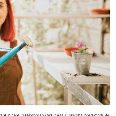
t în care îți reîmprospătezi casa și grădina, pregătindu-le