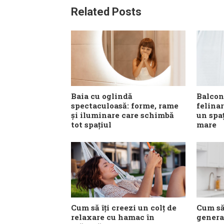
Related Posts
Baia cu oglindă
Balcon
spectaculoasă: forme, rame
felinar
și iluminare care schimbă
un spa
tot spațiul
mare
Cum să îți creezi un colț de
Cum să
relaxare cu hamac în
general