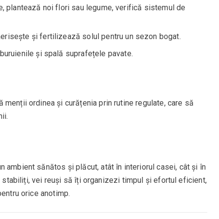
, plantează noi flori sau legume, verifică sistemul de
risește și fertilizează solul pentru un sezon bogat.
uruienile și spală suprafețele pavate.
menții ordinea și curățenia prin rutine regulate, care să
ii.
ambient sănătos și plăcut, atât în interiorul casei, cât și în
tabiliți, vei reuși să îți organizezi timpul și efortul eficient,
pentru orice anotimp.