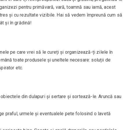
organizezi pentru primăvară, vară, toamnă sau iarnă, acest
ă stres și cu rezultate vizibile. Hai să vedem împreună cum să
t și în grădină!
onele pe care vrei să le cureți și organizează-ți zilele în
ndemână toate produsele și uneltele necesare: soluții de
pirator etc.
obiectele din dulapuri și sertare și sortează-le. Aruncă sau
e praful, urmele și eventualele pete folosind o lavetă