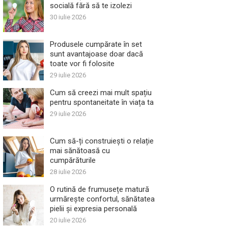
socială fără să te izolezi
30 iulie 2026
Produsele cumpărate în set
sunt avantajoase doar dacă
toate vor fi folosite
29 iulie 2026
Cum să creezi mai mult spațiu
pentru spontaneitate în viața ta
29 iulie 2026
Cum să-ți construiești o relație
mai sănătoasă cu
cumpărăturile
28 iulie 2026
O rutină de frumusețe matură
urmărește confortul, sănătatea
pielii și expresia personală
20 iulie 2026