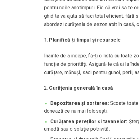
pentru noile anotimpuri. Fie că vrei să te 
ghid te va ajuta să faci totul eficient, făr
abordezi curățenia de sezon atât în casă, câ
Planifică-ți timpul și resursele
Înainte de a începe, fă-ți o listă cu toate z
funcție de priorități. Asigură-te că ai la î
curățare, mănuși, saci pentru gunoi, perii, as
Curățenia generală în casă
Depozitarea și sortarea:
Scoate toate 
donează ce nu mai folosești.
Curățarea pereților și tavanelor:
Șterg
umedă sau o soluție potrivită.