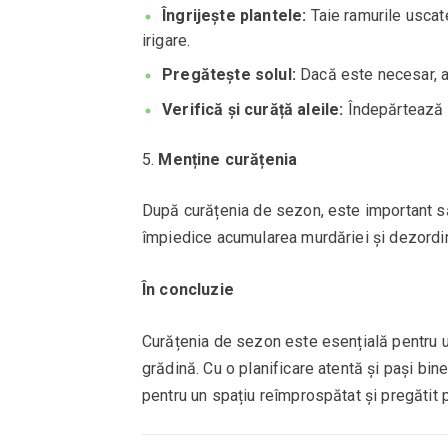
Îngrijește plantele:
Taie ramurile uscate
irigare.
Pregătește solul:
Dacă este necesar, ae
Verifică și curăță aleile:
Îndepărtează b
Menține curățenia
După curățenia de sezon, este important să 
împiedice acumularea murdăriei și dezordin
În concluzie
Curățenia de sezon este esențială pentru un 
grădină. Cu o planificare atentă și pași bine s
pentru un spațiu reîmprospătat și pregătit 