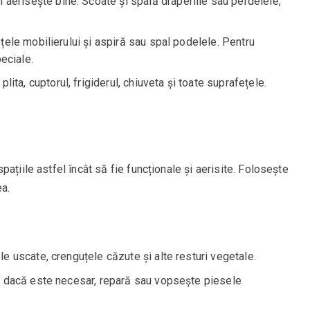
 aerisește bine. Scoate și spală draperiile sau perdelele,
ele mobilierului și aspiră sau spal podelele. Pentru
eciale.
lita, cuptorul, frigiderul, chiuveta și toate suprafețele.
ațiile astfel încât să fie funcționale și aerisite. Folosește
ea.
e uscate, crenguțele căzute și alte resturi vegetale.
, dacă este necesar, repară sau vopsește piesele