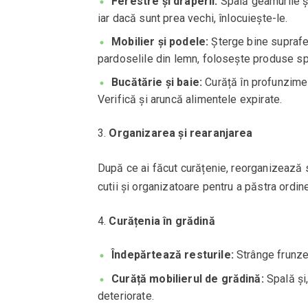
Ferestre și draperii:
Spală geamurile și
iar dacă sunt prea vechi, înlocuiește-le.
Mobilier și podele:
Șterge bine suprafeț
pardoselile din lemn, folosește produse sp
Bucătărie și baie:
Curăță în profunzime p
Verifică și aruncă alimentele expirate.
Organizarea și rearanjarea
După ce ai făcut curățenie, reorganizează sp
cutii și organizatoare pentru a păstra ordin
Curățenia în grădină
Îndepărtează resturile:
Strânge frunzel
Curăță mobilierul de grădină:
Spală și
deteriorate.