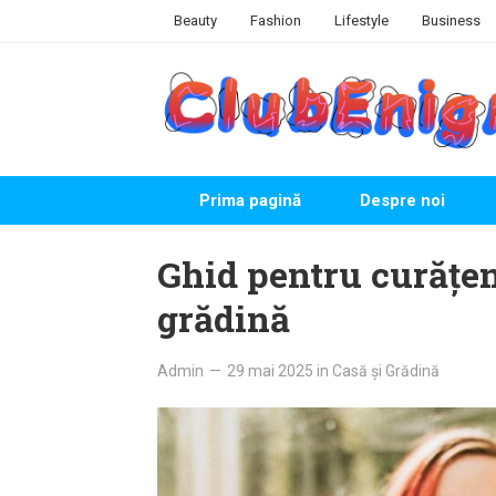
Skip
Beauty
Fashion
Lifestyle
Business
to
content
Prima pagină
Despre noi
Ghid pentru curățen
grădină
Admin
—
29 mai 2025
in
Casă și Grădină