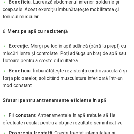
Beneficiu
: Lucrează abdomenul inferior, șoldurile și
coapsele. Acest exercițiu îmbunătățește mobilitatea și
tonusul muscular.
Mers pe apă cu rezistență
Execuție
: Mergi pe loc în apă adâncă (până la piept) cu
mișcări lente și controlate. Poți adăuga un braț de apă sau
flotoare pentru a crește dificultatea.
Beneficiu
: Îmbunătățește rezistența cardiovasculară și
forța picioarelor, solicitând musculatura inferioară într-un
mod constant.
Sfaturi pentru antrenamente eficiente în apă
Fii constant
: Antrenamentele în apă trebuie să fie
efectuate regulat pentru a obține rezultate semnificative.
Progresia treptată
: Crește treptat intensitatea și