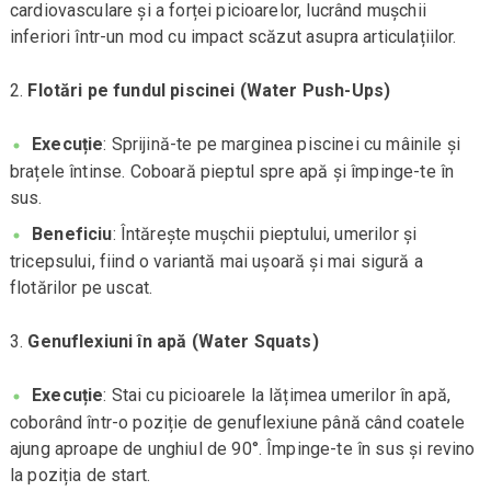
cardiovasculare și a forței picioarelor, lucrând mușchii
inferiori într-un mod cu impact scăzut asupra articulațiilor.
Flotări pe fundul piscinei (Water Push-Ups)
Execuție
: Sprijină-te pe marginea piscinei cu mâinile și
brațele întinse. Coboară pieptul spre apă și împinge-te în
sus.
Beneficiu
: Întărește mușchii pieptului, umerilor și
tricepsului, fiind o variantă mai ușoară și mai sigură a
flotărilor pe uscat.
Genuflexiuni în apă (Water Squats)
Execuție
: Stai cu picioarele la lățimea umerilor în apă,
coborând într-o poziție de genuflexiune până când coatele
ajung aproape de unghiul de 90°. Împinge-te în sus și revino
la poziția de start.