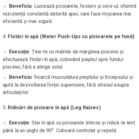
Beneficiu
: Lucrează picioarele, fesierii și core-ul, oferind
rezistență constantă datorită apei, care face mișcarea mai
eficientă și mai sigură.
Flotări în apă (Water Push-Ups cu picioarele pe fund)
Execuție
: Ține-te cu mâinile de marginea piscinei și
efectuează flotări în apă, coborând pieptul spre fundul
piscinei, fără a atinge solul.
Beneficiu
: Încarcă musculatura pieptului și tricepsului și
ajută la dezvoltarea forței superioare, fără stresul asupra
articulațiilor.
Ridicări de picioare în apă (Leg Raises)
Execuție
: Stai în apă cu picioarele întinse și ridică-le lent
până la un unghi de 90°. Coboară controlat și repetă.