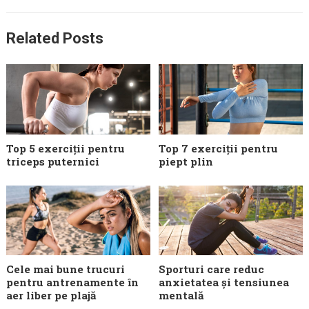
Related Posts
Top 5 exerciții pentru
Top 7 exerciții pentru
triceps puternici
piept plin
Cele mai bune trucuri
Sporturi care reduc
pentru antrenamente în
anxietatea și tensiunea
aer liber pe plajă
mentală