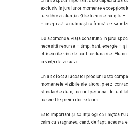
Un alt aspect important este capacitatea de
exclusiv în jurul unor momente excepționale,
recalibrezi atenția către lucrurile simple –
– începi să construiești o formă de satisfac
De asemenea, viața construită în jurul spec
necesită resurse – timp, bani, energie – și 
obiceiurile simple sunt sustenabile. Ele nu 
în viața de zi cu zi.
Un alt efect al acestei presiuni este compar
momentele vizibile ale altora, pierzi contact
standard extern, nu unul personal. În realitate
nu când le preiei din exterior.
Este important și să înțelegi că liniștea n
calm cu stagnarea, când, de fapt, aceasta 