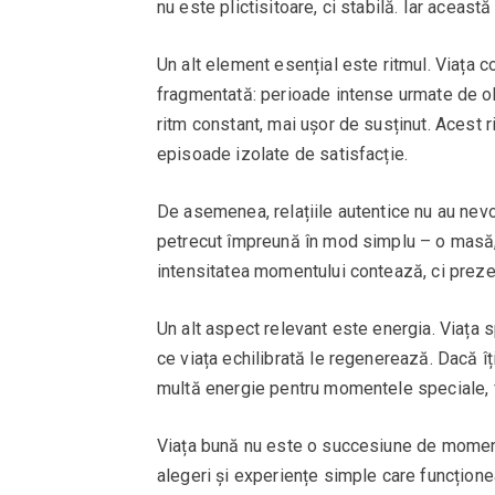
nu este plictisitoare, ci stabilă. Iar aceast
Un alt element esențial este ritmul. Viața
fragmentată: perioade intense urmate de ob
ritm constant, mai ușor de susținut. Acest r
episoade izolate de satisfacție.
De asemenea, relațiile autentice nu au nev
petrecut împreună în mod simplu – o masă,
intensitatea momentului contează, ci prezenț
Un alt aspect relevant este energia. Viața 
ce viața echilibrată le regenerează. Dacă îți 
multă energie pentru momentele speciale, f
Viața bună nu este o succesiune de momente
alegeri și experiențe simple care funcțione