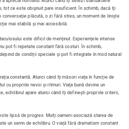
 a aprecia normalul. Atunci când îți setezi standardele
 tot ce este obișnuit pare insuficient. În schimb, dacă îți
 o conversație plăcută, o zi fără stres, un moment de liniște
ție mai stabilă și mai accesibilă.
taculosului este dificil de menținut. Experiențele intense
nu pot fi repetate constant fără costuri. În schimb,
depind de condiții speciale și pot fi integrate în mod natural
ația constantă. Atunci când îți măsori viața în funcție de
ul cu propriile nevoi și ritmuri. Viața bună devine un
, echilibrul apare atunci când îți definești propriile criterii,
u este lipsă de progres. Mulți oameni asociază starea de
este un semn de echilibru. O viață fără dramatism constant