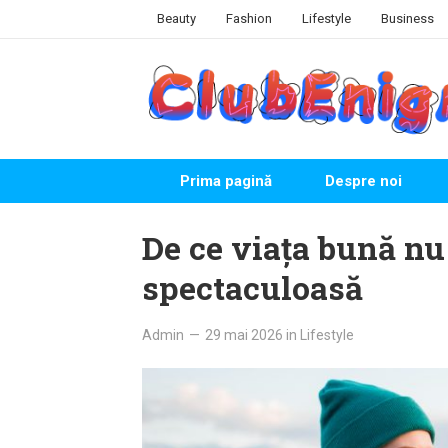
Skip
Beauty
Fashion
Lifestyle
Business
to
content
Prima pagină
Despre noi
De ce viața bună nu
spectaculoasă
Admin
—
29 mai 2026
in
Lifestyle