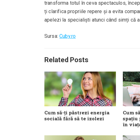
transforma totul în ceva spectaculos, începi 
ți clarifica propriile repere și a evita comp
apelezi la specialiști atunci când simți că 
Sursa:
Cuby.ro
Related Posts
Cum să-ți păstrezi energia
Cum să
socială fără să te izolezi
spațiu
în viaț