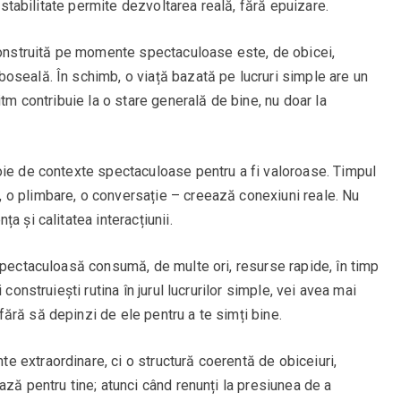
ă stabilitate permite dezvoltarea reală, fără epuizare.
 construită pe momente spectaculoase este, de obicei,
oseală. În schimb, o viață bazată pe lucruri simple are un
itm contribuie la o stare generală de bine, nu doar la
oie de contexte spectaculoase pentru a fi valoroase. Timpul
 o plimbare, o conversație – creează conexiuni reale. Nu
a și calitatea interacțiunii.
spectaculoasă consumă, de multe ori, resurse rapide, în timp
construiești rutina în jurul lucrurilor simple, vei avea mai
ără să depinzi de ele pentru a te simți bine.
 extraordinare, ci o structură coerentă de obiceiuri,
ază pentru tine; atunci când renunți la presiunea de a