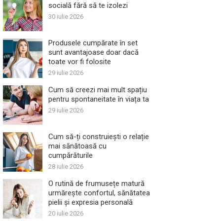
socială fără să te izolezi
30 iulie 2026
Produsele cumpărate în set
sunt avantajoase doar dacă
toate vor fi folosite
29 iulie 2026
Cum să creezi mai mult spațiu
pentru spontaneitate în viața ta
29 iulie 2026
Cum să-ți construiești o relație
mai sănătoasă cu
cumpărăturile
28 iulie 2026
O rutină de frumusețe matură
urmărește confortul, sănătatea
pielii și expresia personală
20 iulie 2026