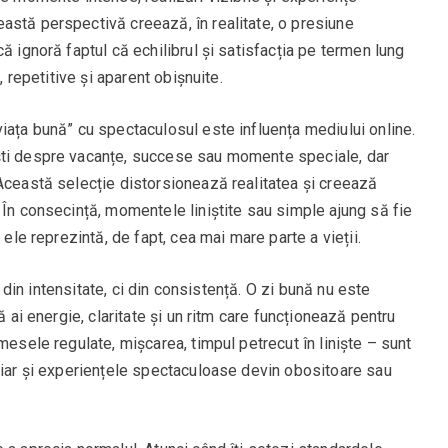
astă perspectivă creează, în realitate, o presiune
ă ignoră faptul că echilibrul și satisfacția pe termen lung
, repetitive și aparent obișnuite.
iața bună” cu spectaculosul este influența mediului online.
ști despre vacanțe, succese sau momente speciale, dar
 Această selecție distorsionează realitatea și creează
 În consecință, momentele liniștite sau simple ajung să fie
 ele reprezintă, de fapt, cea mai mare parte a vieții.
in din intensitate, ci din consistență. O zi bună nu este
ă ai energie, claritate și un ritm care funcționează pentru
mesele regulate, mișcarea, timpul petrecut în liniște – sunt
chiar și experiențele spectaculoase devin obositoare sau