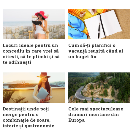
Locuri ideale pentru un
Cum să-ți planifici o
concediu în care vrei să
vacanță reușită când ai
citești, să te plimbi și să
un buget fix
te odihnești
Destinații unde poți
Cele mai spectaculoase
merge pentru o
drumuri montane din
combinație de soare,
Europa
istorie și gastronomie