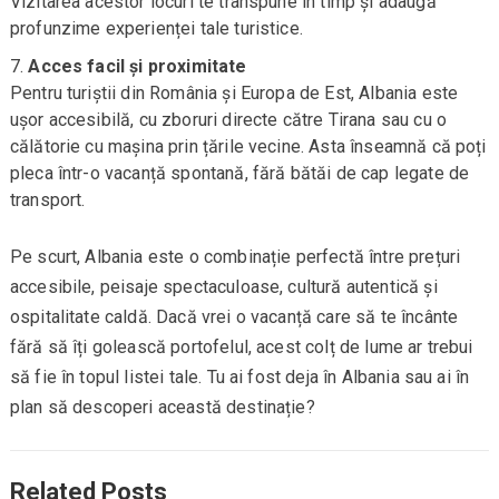
Vizitarea acestor locuri te transpune în timp și adaugă
profunzime experienței tale turistice.
Acces facil și proximitate
Pentru turiștii din România și Europa de Est, Albania este
ușor accesibilă, cu zboruri directe către Tirana sau cu o
călătorie cu mașina prin țările vecine. Asta înseamnă că poți
pleca într-o vacanță spontană, fără bătăi de cap legate de
transport.
Pe scurt, Albania este o combinație perfectă între prețuri
accesibile, peisaje spectaculoase, cultură autentică și
ospitalitate caldă. Dacă vrei o vacanță care să te încânte
fără să îți golească portofelul, acest colț de lume ar trebui
să fie în topul listei tale. Tu ai fost deja în Albania sau ai în
plan să descoperi această destinație?
Related Posts