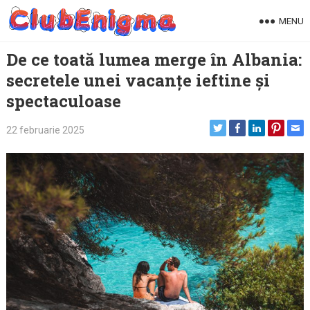
Skip
MENU
to
content
De ce toată lumea merge în Albania:
secretele unei vacanțe ieftine și
spectaculoase
22 februarie 2025