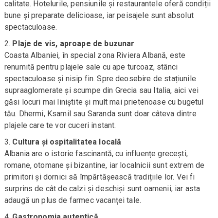
calitate. Hotelurile, pensiunile și restaurantele oferă condiții
bune și preparate delicioase, iar peisajele sunt absolut
spectaculoase.
Plaje de vis, aproape de buzunar
Coasta Albaniei, în special zona Riviera Albană, este
renumită pentru plajele sale cu ape turcoaz, stânci
spectaculoase și nisip fin. Spre deosebire de stațiunile
supraaglomerate și scumpe din Grecia sau Italia, aici vei
găsi locuri mai liniștite și mult mai prietenoase cu bugetul
tău. Dhermi, Ksamil sau Saranda sunt doar câteva dintre
plajele care te vor cuceri instant.
Cultura și ospitalitatea locală
Albania are o istorie fascinantă, cu influențe grecești,
romane, otomane și bizantine, iar localnicii sunt extrem de
primitori și dornici să împărtășească tradițiile lor. Vei fi
surprins de cât de calzi și deschiși sunt oamenii, iar asta
adaugă un plus de farmec vacanței tale.
Gastronomia autentică