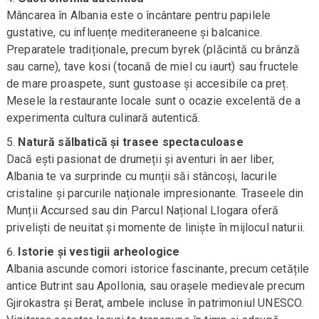
Mâncarea în Albania este o încântare pentru papilele
gustative, cu influențe mediteraneene și balcanice.
Preparatele tradiționale, precum byrek (plăcintă cu brânză
sau carne), tave kosi (tocană de miel cu iaurt) sau fructele
de mare proaspete, sunt gustoase și accesibile ca preț.
Mesele la restaurante locale sunt o ocazie excelentă de a
experimenta cultura culinară autentică.
Natură sălbatică și trasee spectaculoase
Dacă ești pasionat de drumeții și aventuri în aer liber,
Albania te va surprinde cu munții săi stâncoși, lacurile
cristaline și parcurile naționale impresionante. Traseele din
Munții Accursed sau din Parcul Național Llogara oferă
priveliști de neuitat și momente de liniște în mijlocul naturii.
Istorie și vestigii arheologice
Albania ascunde comori istorice fascinante, precum cetățile
antice Butrint sau Apollonia, sau orașele medievale precum
Gjirokastra și Berat, ambele incluse în patrimoniul UNESCO.