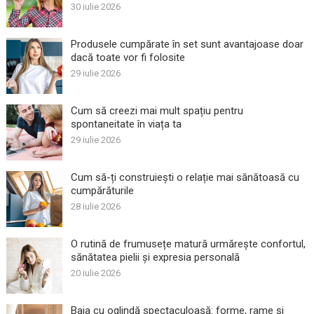
30 iulie 2026
Produsele cumpărate în set sunt avantajoase doar
dacă toate vor fi folosite
29 iulie 2026
Cum să creezi mai mult spațiu pentru
spontaneitate în viața ta
29 iulie 2026
Cum să-ți construiești o relație mai sănătoasă cu
cumpărăturile
28 iulie 2026
O rutină de frumusețe matură urmărește confortul,
sănătatea pielii și expresia personală
20 iulie 2026
Baia cu oglindă spectaculoasă: forme, rame și