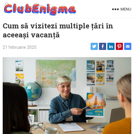
Skip
MENU
to
content
Cum să vizitezi multiple țări în
aceeași vacanță
21 februarie 2025