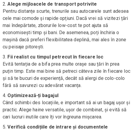
Alege mijloacele de transport potrivite
Pentru distanțe scurte, trenurile sau autocarele sunt adesea
cele mai comode și rapide opțiuni. Dacă vrei să vizitezi țări
mai îndepărtate, zborurile low-cost te pot ajuta să
economisești timp și bani. De asemenea, poți închiria o
mașină dacă preferi flexibilitatea deplină, mai ales în zone
cu peisaje pitorești.
Fii realist cu timpul petrecut în fiecare loc
Evită tentația de a bifa prea multe orașe sau țări în prea
puțin timp. Este mai bine să petreci câteva zile în fiecare loc
și să te bucuri de experiență, decât să alergi de colo-colo
fără să savurezi cu adevărat vacanța.
Optimizează-ți bagajul
Când schimbi des locațiile, e important să ai un bagaj ușor și
practic. Alege haine versatile, ușor de combinat, și evită să
cari lucruri inutile care îți vor îngreuna mișcarea.
Verifică condițiile de intrare și documentele