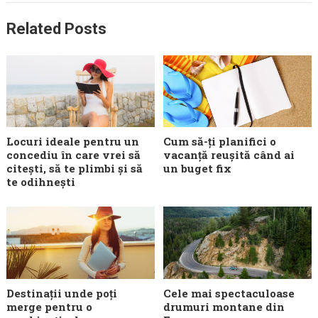
Related Posts
Locuri ideale pentru un
Cum să-ți planifici o
concediu în care vrei să
vacanță reușită când ai
citești, să te plimbi și să
un buget fix
te odihnești
Destinații unde poți
Cele mai spectaculoase
merge pentru o
drumuri montane din