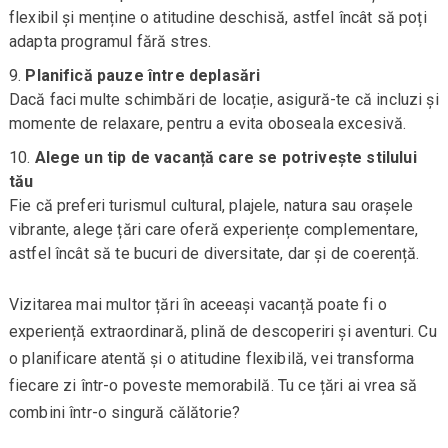
flexibil și menține o atitudine deschisă, astfel încât să poți
adapta programul fără stres.
Planifică pauze între deplasări
Dacă faci multe schimbări de locație, asigură-te că incluzi și
momente de relaxare, pentru a evita oboseala excesivă.
Alege un tip de vacanță care se potrivește stilului
tău
Fie că preferi turismul cultural, plajele, natura sau orașele
vibrante, alege țări care oferă experiențe complementare,
astfel încât să te bucuri de diversitate, dar și de coerență.
Vizitarea mai multor țări în aceeași vacanță poate fi o
experiență extraordinară, plină de descoperiri și aventuri. Cu
o planificare atentă și o atitudine flexibilă, vei transforma
fiecare zi într-o poveste memorabilă. Tu ce țări ai vrea să
combini într-o singură călătorie?