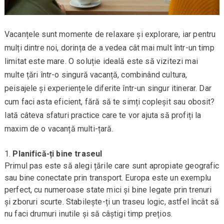
Vacanțele sunt momente de relaxare și explorare, iar pentru
mulți dintre noi, dorința de a vedea cât mai mult într-un timp
limitat este mare. O soluție ideală este să vizitezi mai
multe țări într-o singură vacanță, combinând cultura,
peisajele și experiențele diferite într-un singur itinerar. Dar
cum faci asta eficient, fără să te simți copleșit sau obosit?
Iată câteva sfaturi practice care te vor ajuta să profiți la
maxim de o vacanță multi-țară.
Planifică-ți bine traseul
Primul pas este să alegi țările care sunt apropiate geografic
sau bine conectate prin transport. Europa este un exemplu
perfect, cu numeroase state mici și bine legate prin trenuri
și zboruri scurte. Stabilește-ți un traseu logic, astfel încât să
nu faci drumuri inutile și să câștigi timp prețios.