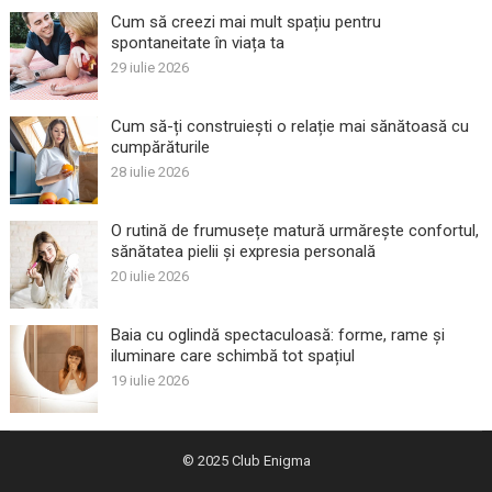
Cum să creezi mai mult spațiu pentru
spontaneitate în viața ta
29 iulie 2026
Cum să-ți construiești o relație mai sănătoasă cu
cumpărăturile
28 iulie 2026
O rutină de frumusețe matură urmărește confortul,
sănătatea pielii și expresia personală
20 iulie 2026
Baia cu oglindă spectaculoasă: forme, rame și
iluminare care schimbă tot spațiul
19 iulie 2026
© 2025
Club Enigma