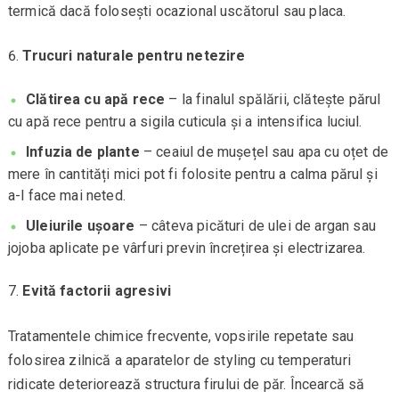
termică dacă folosești ocazional uscătorul sau placa.
Trucuri naturale pentru netezire
Clătirea cu apă rece
– la finalul spălării, clătește părul
cu apă rece pentru a sigila cuticula și a intensifica luciul.
Infuzia de plante
– ceaiul de mușețel sau apa cu oțet de
mere în cantități mici pot fi folosite pentru a calma părul și
a-l face mai neted.
Uleiurile ușoare
– câteva picături de ulei de argan sau
jojoba aplicate pe vârfuri previn încrețirea și electrizarea.
Evită factorii agresivi
Tratamentele chimice frecvente, vopsirile repetate sau
folosirea zilnică a aparatelor de styling cu temperaturi
ridicate deteriorează structura firului de păr. Încearcă să