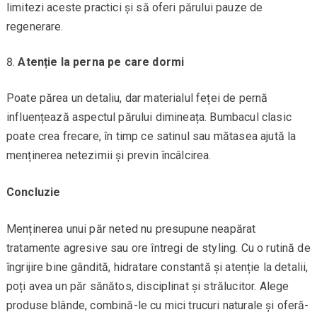
limitezi aceste practici și să oferi părului pauze de
regenerare.
Atenție la perna pe care dormi
Poate părea un detaliu, dar materialul feței de pernă
influențează aspectul părului dimineața. Bumbacul clasic
poate crea frecare, în timp ce satinul sau mătasea ajută la
menținerea netezimii și previn încâlcirea.
Concluzie
Menținerea unui păr neted nu presupune neapărat
tratamente agresive sau ore întregi de styling. Cu o rutină de
îngrijire bine gândită, hidratare constantă și atenție la detalii,
poți avea un păr sănătos, disciplinat și strălucitor. Alege
produse blânde, combină-le cu mici trucuri naturale și oferă-