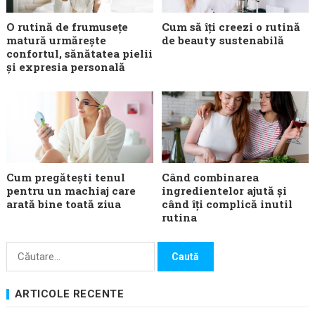
O rutină de frumusețe
Cum să îți creezi o rutină
matură urmărește
de beauty sustenabilă
confortul, sănătatea pielii
și expresia personală
Cum pregătești tenul
Când combinarea
pentru un machiaj care
ingredientelor ajută și
arată bine toată ziua
când îți complică inutil
rutina
Caută
după:
ARTICOLE RECENTE