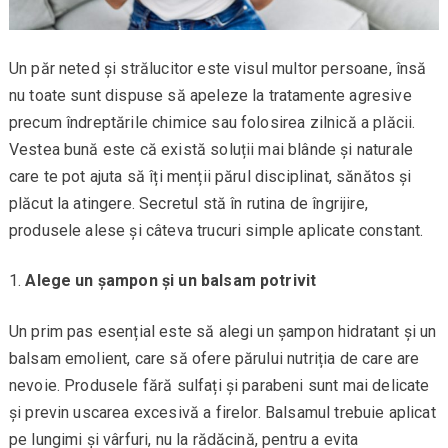
Un păr neted și strălucitor este visul multor persoane, însă
nu toate sunt dispuse să apeleze la tratamente agresive
precum îndreptările chimice sau folosirea zilnică a plăcii.
Vestea bună este că există soluții mai blânde și naturale
care te pot ajuta să îți menții părul disciplinat, sănătos și
plăcut la atingere. Secretul stă în rutina de îngrijire,
produsele alese și câteva trucuri simple aplicate constant.
Alege un șampon și un balsam potrivit
Un prim pas esențial este să alegi un șampon hidratant și un
balsam emolient, care să ofere părului nutriția de care are
nevoie. Produsele fără sulfați și parabeni sunt mai delicate
și previn uscarea excesivă a firelor. Balsamul trebuie aplicat
pe lungimi și vârfuri, nu la rădăcină, pentru a evita