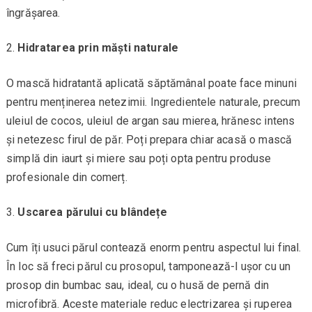
îngrășarea.
Hidratarea prin măști naturale
O mască hidratantă aplicată săptămânal poate face minuni
pentru menținerea netezimii. Ingredientele naturale, precum
uleiul de cocos, uleiul de argan sau mierea, hrănesc intens
și netezesc firul de păr. Poți prepara chiar acasă o mască
simplă din iaurt și miere sau poți opta pentru produse
profesionale din comerț.
Uscarea părului cu blândețe
Cum îți usuci părul contează enorm pentru aspectul lui final.
În loc să freci părul cu prosopul, tamponează-l ușor cu un
prosop din bumbac sau, ideal, cu o husă de pernă din
microfibră. Aceste materiale reduc electrizarea și ruperea