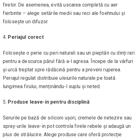
firelor. De asemenea, evită uscarea completă cu aer
fierbinte – alege setările medii sau reci ale foehnului și
folosește un difuzor.
Periajul corect
Folosește o perie cu peri naturali sau un pieptăn cu dinți rari
pentru a descurca părul fără a-l agresa. Începe de la vârfuri
și urcă treptat spre rădăcină pentru a preveni ruperea.
Periajul regulat distribuie uleiurile naturale pe toată
lungimea firului, menținându-l suplu și neted.
Produse leave-in pentru disciplină
Serurile pe bază de siliconi ușori, cremele de netezire sau
spray-urile leave-in pot controla firele rebele și adaugă un
plus de strălucire. Alege produse care oferă protecție