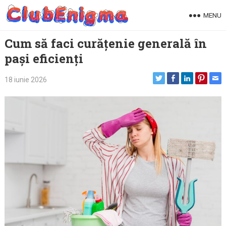
Skip
MENU
to
content
Cum să faci curățenie generală în
pași eficienți
18 iunie 2026