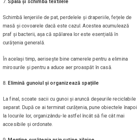
Spală și schimbă textilele
Schimbă lenjeriile de pat, perdelele și draperiile, fețele de
masă și covoarele dacă este cazul. Acestea acumulează
praf și bacterii, așa că spălarea lor este esențială în
curățenia generală.
În același timp, aerisește bine camerele pentru a elimina
mirosurile și pentru a aduce aer proaspăt în casă.
Elimină gunoiul și organizează spațiile
La final, scoate sacii cu gunoi și aruncă deșeurile reciclabile
separat. După ce ai terminat curățenia, pune obiectele înapoi
la locurile lor, organizându-le astfel încât să fie cât mai
accesibile și ordonate.
Menține curățenia prin rutine zilnice