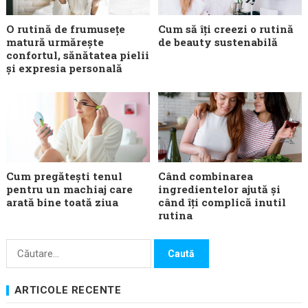
O rutină de frumusețe
Cum să îți creezi o rutină
matură urmărește
de beauty sustenabilă
confortul, sănătatea pielii
și expresia personală
Cum pregătești tenul
Când combinarea
pentru un machiaj care
ingredientelor ajută și
arată bine toată ziua
când îți complică inutil
rutina
Caută
după:
ARTICOLE RECENTE