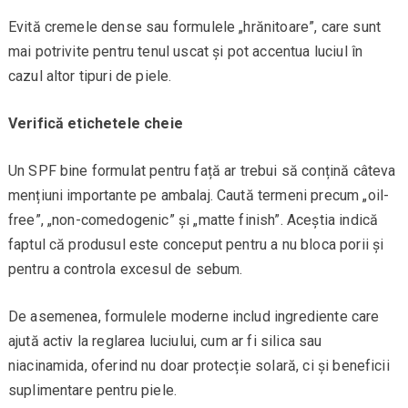
Evită cremele dense sau formulele „hrănitoare”, care sunt
mai potrivite pentru tenul uscat și pot accentua luciul în
cazul altor tipuri de piele.
Verifică etichetele cheie
Un SPF bine formulat pentru față ar trebui să conțină câteva
mențiuni importante pe ambalaj. Caută termeni precum „oil-
free”, „non-comedogenic” și „matte finish”. Aceștia indică
faptul că produsul este conceput pentru a nu bloca porii și
pentru a controla excesul de sebum.
De asemenea, formulele moderne includ ingrediente care
ajută activ la reglarea luciului, cum ar fi silica sau
niacinamida, oferind nu doar protecție solară, ci și beneficii
suplimentare pentru piele.