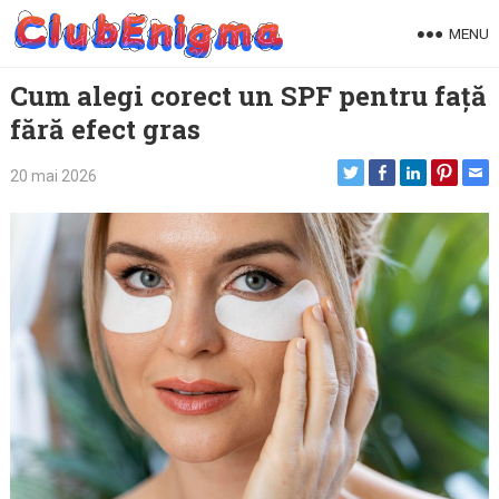
Skip
MENU
to
content
Cum alegi corect un SPF pentru față
fără efect gras
20 mai 2026