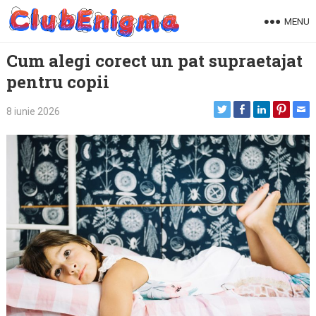
Skip
MENU
to
content
Cum alegi corect un pat supraetajat
pentru copii
8 iunie 2026