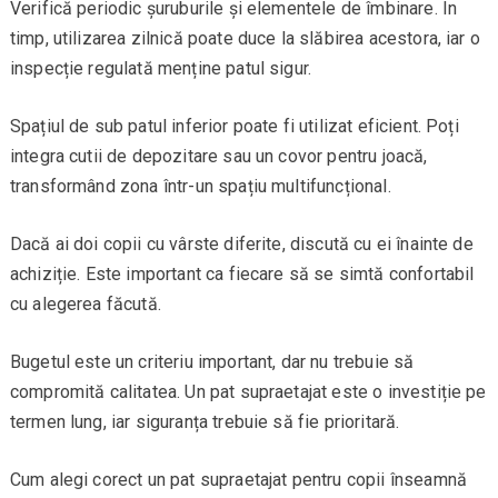
Verifică periodic șuruburile și elementele de îmbinare. În
timp, utilizarea zilnică poate duce la slăbirea acestora, iar o
inspecție regulată menține patul sigur.
Spațiul de sub patul inferior poate fi utilizat eficient. Poți
integra cutii de depozitare sau un covor pentru joacă,
transformând zona într-un spațiu multifuncțional.
Dacă ai doi copii cu vârste diferite, discută cu ei înainte de
achiziție. Este important ca fiecare să se simtă confortabil
cu alegerea făcută.
Bugetul este un criteriu important, dar nu trebuie să
compromită calitatea. Un pat supraetajat este o investiție pe
termen lung, iar siguranța trebuie să fie prioritară.
Cum alegi corect un pat supraetajat pentru copii înseamnă