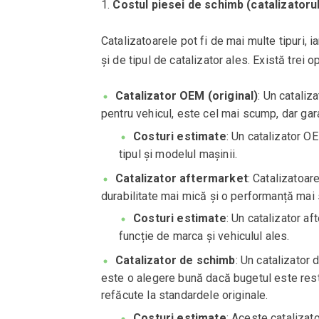
Costul piesei de schimb (catalizatoru
Catalizatoarele pot fi de mai multe tipuri, 
și de tipul de catalizator ales. Există trei op
Catalizator OEM (original)
: Un cataliz
pentru vehicul, este cel mai scump, dar gar
Costuri estimate
: Un catalizator O
tipul și modelul mașinii.
Catalizator aftermarket
: Catalizatoar
durabilitate mai mică și o performanță mai 
Costuri estimate
: Un catalizator a
funcție de marca și vehiculul ales.
Catalizator de schimb
: Un catalizator 
este o alegere bună dacă bugetul este rest
refăcute la standardele originale.
Costuri estimate
: Aceste catalizat