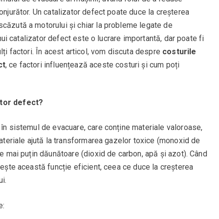
onjurător. Un catalizator defect poate duce la creșterea
scăzută a motorului și chiar la probleme legate de
unui catalizator defect este o lucrare importantă, dar poate fi
lți factori. În acest articol, vom discuta despre
costurile
ct
, ce factori influențează aceste costuri și cum poți
ator defect?
 în sistemul de evacuare, care conține materiale valoroase,
materiale ajută la transformarea gazelor toxice (monoxid de
ze mai puțin dăunătoare (dioxid de carbon, apă și azot). Când
nește această funcție eficient, ceea ce duce la creșterea
i.
e: