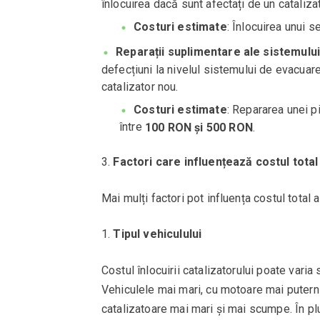
înlocuirea dacă sunt afectați de un cataliza
Costuri estimate
: Înlocuirea unui 
Reparații suplimentare ale sistemulu
defecțiuni la nivelul sistemului de evacuare
catalizator nou.
Costuri estimate
: Repararea unei 
între
100 RON și 500 RON
.
Factori care influențează costul total a
Mai mulți factori pot influența costul total al
Tipul vehiculului
Costul înlocuirii catalizatorului poate varia 
Vehiculele mai mari, cu motoare mai puterni
catalizatoare mai mari și mai scumpe. În p