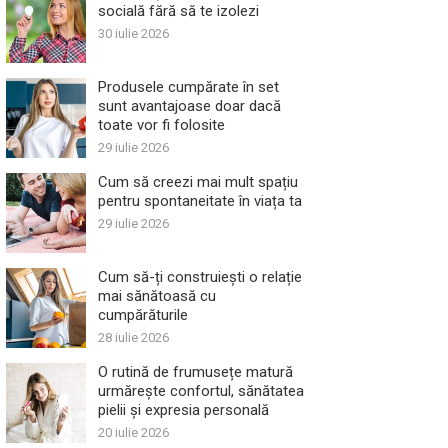
socială fără să te izolezi
30 iulie 2026
Produsele cumpărate în set
sunt avantajoase doar dacă
toate vor fi folosite
29 iulie 2026
Cum să creezi mai mult spațiu
pentru spontaneitate în viața ta
29 iulie 2026
Cum să-ți construiești o relație
mai sănătoasă cu
cumpărăturile
28 iulie 2026
O rutină de frumusețe matură
urmărește confortul, sănătatea
pielii și expresia personală
20 iulie 2026