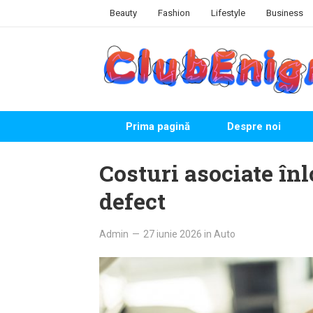
Skip
Beauty
Fashion
Lifestyle
Business
to
content
Prima pagină
Despre noi
Costuri asociate înl
defect
Admin
—
27 iunie 2026
in
Auto