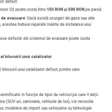
tor defect.
senzor O2 poate costa între
150 RON și 500 RON
pe piesă.
i de evacuare
: Dacă există scurgeri de gaze sau alte
, acestea trebuie reparate înainte de instalarea unui
piese defecte din sistemul de evacuare poate costa
l înlocuirii unui catalizator
 înlocuirii unui catalizator defect, printre care:
semnificativ în funcție de tipul de vehicul pe care îl deții.
ce (SUV-uri, camioane, vehicule de lux), vor necesita
lus, modelele de import sau vehiculele cu tehnologie