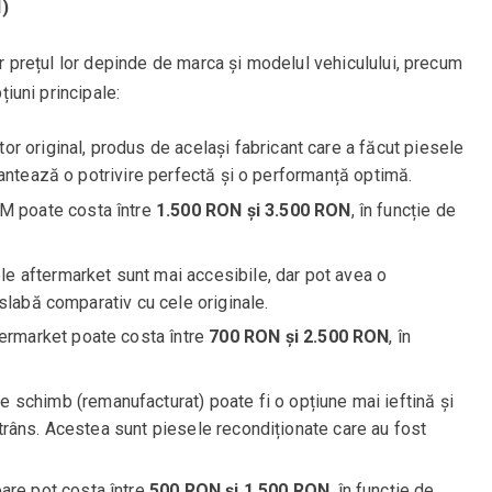
l)
iar prețul lor depinde de marca și modelul vehiculului, precum
țiuni principale:
ator original, produs de același fabricant care a făcut piesele
antează o potrivire perfectă și o performanță optimă.
EM poate costa între
1.500 RON și 3.500 RON
, în funcție de
ele aftermarket sunt mai accesibile, dar pot avea o
slabă comparativ cu cele originale.
ftermarket poate costa între
700 RON și 2.500 RON
, în
de schimb (remanufacturat) poate fi o opțiune mai ieftină și
râns. Acestea sunt piesele recondiționate care au fost
oare pot costa între
500 RON și 1.500 RON
, în funcție de