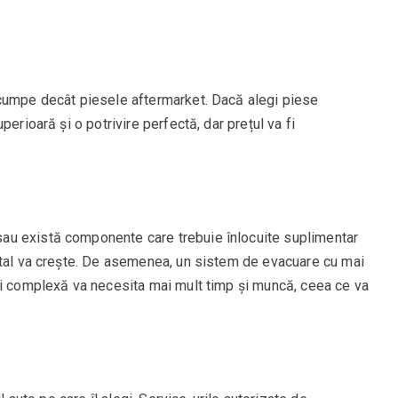
scumpe decât piesele aftermarket. Dacă alegi piese
erioară și o potrivire perfectă, dar prețul va fi
au există componente care trebuie înlocuite suplimentar
otal va crește. De asemenea, un sistem de evacuare cu mai
ai complexă va necesita mai mult timp și muncă, ceea ce va