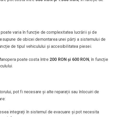
poate varia în funcție de complexitatea lucrării și de
 presupune de obicei demontarea unei părți a sistemului de
funcție de tipul vehiculului și accesibilitatea piesei.
Manopera poate costa între
200 RON și 600 RON
, în funcție
culului.
orului, pot fi necesare și alte reparații sau înlocuiri de
re:
esea integrați în sistemul de evacuare și pot necesita