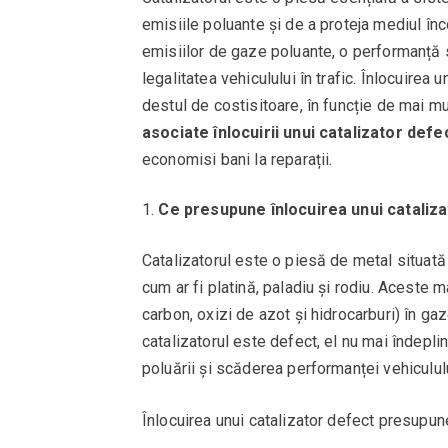
emisiile poluante și de a proteja mediul înc
emisiilor de gaze poluante, o performanță 
legalitatea vehiculului în trafic. Înlocuirea 
destul de costisitoare, în funcție de mai mu
asociate înlocuirii unui catalizator defe
economisi bani la reparații.
Ce presupune înlocuirea unui cataliz
Catalizatorul este o piesă de metal situată
cum ar fi platină, paladiu și rodiu. Aceste 
carbon, oxizi de azot și hidrocarburi) în ga
catalizatorul este defect, el nu mai îndepli
poluării și scăderea performanței vehicululu
Înlocuirea unui catalizator defect presupun