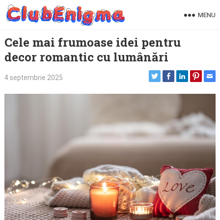
Skip
MENU
to
content
Cele mai frumoase idei pentru
decor romantic cu lumânări
4 septembrie 2025