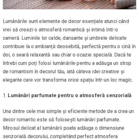
Lumânările sunt elemente de decor esențiale atunci când
vrei să creezi o atmosferă romantică și intimă într-o
cameră. Luminile lor calde, dansante și umbrele delicate
contribuie la o ambianță deosebită, perfectă pentru o cină în
doi, o seară relaxantă sau chiar o ocazie specială. Dacă te
întrebi cum poți folosi lumânările pentru a adăuga un strop
de romantism în decorul tău, iată câteva idei creative și
elegante care vor transforma orice spațiu într-un loc magic.
Lumânări parfumate pentru o atmosferă senzorială
Una dintre cele mai simple și eficiente metode de a crea un
decor romantic este să folosești lumânări parfumate.
Mirosul delicat al lumânării poate adăuga o dimensiune
senzorială decorului, completând perfect atmosfera