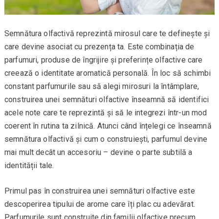
Semnătura olfactivă reprezintă mirosul care te definește și
care devine asociat cu prezența ta. Este combinația de
parfumuri, produse de îngrijire și preferințe olfactive care
creează o identitate aromatică personală. În loc să schimbi
constant parfumurile sau să alegi mirosuri la întâmplare,
construirea unei semnături olfactive înseamnă să identifici
acele note care te reprezintă și să le integrezi într-un mod
coerent în rutina ta zilnică. Atunci când înțelegi ce înseamnă
semnătura olfactivă și cum o construiești, parfumul devine
mai mult decât un accesoriu – devine o parte subtilă a
identității tale.
Primul pas în construirea unei semnături olfactive este
descoperirea tipului de arome care îți plac cu adevărat.
Parfumurile sunt construite din familii olfactive precum