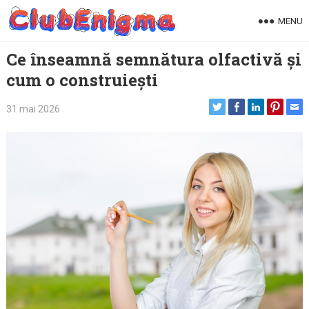
Skip
MENU
to
content
Ce înseamnă semnătura olfactivă și
cum o construiești
31 mai 2026