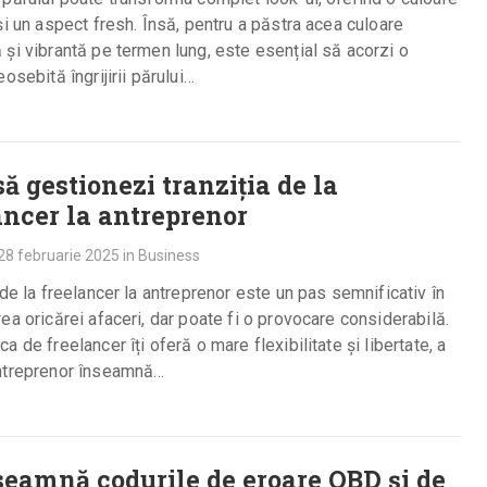
și un aspect fresh. Însă, pentru a păstra acea culoare
și vibrantă pe termen lung, este esențial să acorzi o
eosebită îngrijirii părului…
ă gestionezi tranziția de la
ancer la antreprenor
28 februarie 2025
in
Business
 de la freelancer la antreprenor este un pas semnificativ în
ea oricărei afaceri, dar poate fi o provocare considerabilă.
a de freelancer îți oferă o mare flexibilitate și libertate, a
ntreprenor înseamnă…
seamnă codurile de eroare OBD și de