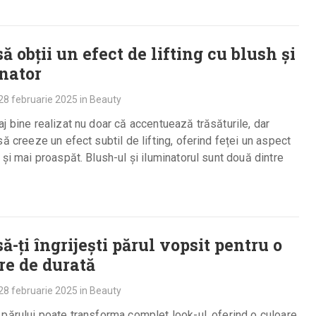
ă obții un efect de lifting cu blush și
nator
28 februarie 2025
in
Beauty
j bine realizat nu doar că accentuează trăsăturile, dar
să creeze un efect subtil de lifting, oferind feței un aspect
 și mai proaspăt. Blush-ul și iluminatorul sunt două dintre
ă-ți îngrijești părul vopsit pentru o
re de durată
28 februarie 2025
in
Beauty
părului poate transforma complet look-ul, oferind o culoare