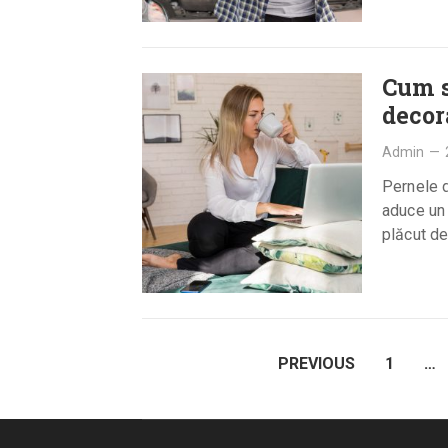
Cum s
decor
Admin
—
Pernele d
aduce un 
plăcut de
PAGINAȚIE
PREVIOUS
1
…
ARTICOLE