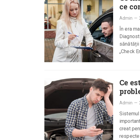
ce co
Admin
—
În era ma
Diagnosti
sănătății
„Check En
Ce es
probl
Admin
—
Sistemul
important
creat pen
respecte