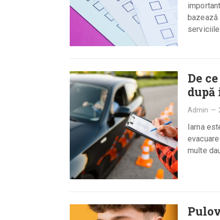
important
bazează 
serviciil
De ce
după 
Admin
—
Iarna est
evacuare 
multe dau
Pulov