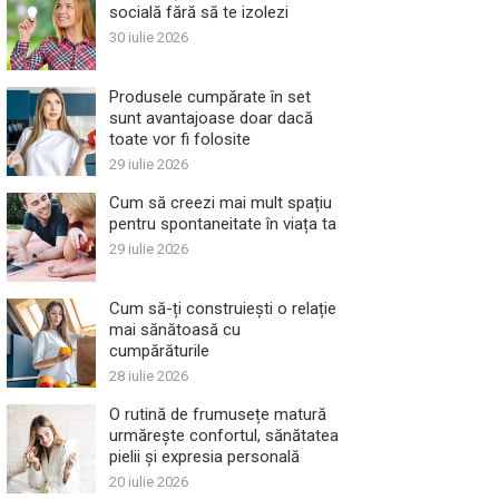
socială fără să te izolezi
30 iulie 2026
Produsele cumpărate în set
sunt avantajoase doar dacă
toate vor fi folosite
29 iulie 2026
Cum să creezi mai mult spațiu
pentru spontaneitate în viața ta
29 iulie 2026
Cum să-ți construiești o relație
mai sănătoasă cu
cumpărăturile
28 iulie 2026
O rutină de frumusețe matură
urmărește confortul, sănătatea
pielii și expresia personală
20 iulie 2026