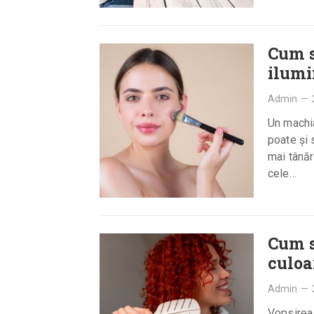
Cum s
ilumi
Admin
—
Un machia
poate și 
mai tânăr
cele…
Cum s
culoa
Admin
—
Vopsirea 