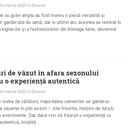
16 martie 2025
in
Diverse
e cu guler amplu au fost mereu o piesă versatilă și
 garderoba de iarnă, dar în ultimii ani, acestea au reintrat în
esignerilor și a fashionistelor din întreaga lume, devenind
uri de văzut în afara sezonului
u o experiență autentică
16 martie 2025
in
Diverse
 vorba de călătorii, majoritatea oamenilor se gândesc
a vacanțe în plin sezon — zile însorite, mulțimi de turiști,
și evenimente. Dar, dacă vrei să trăiești o experiență cu
autentică, liniștită…