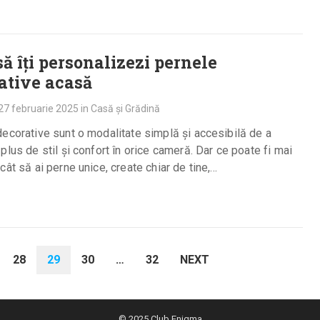
ă îți personalizezi pernele
ative acasă
27 februarie 2025
in
Casă și Grădină
ecorative sunt o modalitate simplă și accesibilă de a
plus de stil și confort în orice cameră. Dar ce poate fi mai
cât să ai perne unice, create chiar de tine,…
28
29
30
…
32
NEXT
© 2025
Club Enigma