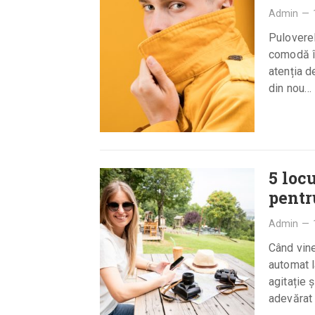
Admin
—
Puloverel
comodă în
atenția d
din nou…
5 loc
pentr
Admin
—
Când vine
automat l
agitație 
adevărat 