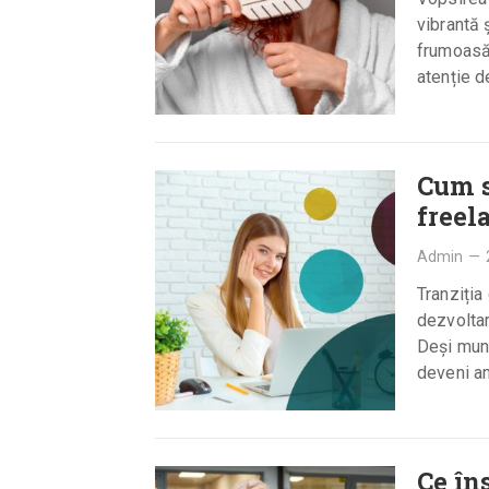
vibrantă 
frumoasă 
atenție d
Cum s
freel
Admin
—
Tranziția
dezvoltar
Deși munc
deveni a
Ce în