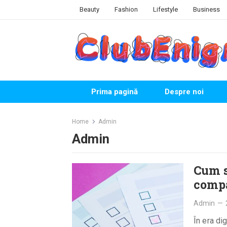
Skip
Beauty
Fashion
Lifestyle
Business
to
content
Prima pagină
Despre noi
Home
Admin
Admin
Cum s
compa
Admin
—
În era di